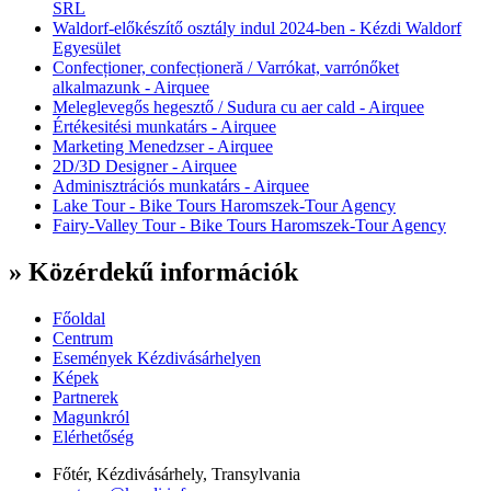
SRL
Waldorf-előkészítő osztály indul 2024-ben - Kézdi Waldorf
Egyesület
Confecționer, confecționeră / Varrókat, varrónőket
alkalmazunk - Airquee
Meleglevegős hegesztő / Sudura cu aer cald - Airquee
Értékesitési munkatárs - Airquee
Marketing Menedzser - Airquee
2D/3D Designer - Airquee
Adminisztrációs munkatárs - Airquee
Lake Tour - Bike Tours Haromszek-Tour Agency
Fairy-Valley Tour - Bike Tours Haromszek-Tour Agency
» Közérdekű információk
Főoldal
Centrum
Események Kézdivásárhelyen
Képek
Partnerek
Magunkról
Elérhetőség
Főtér, Kézdivásárhely, Transylvania