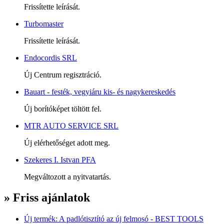
Frissítette leírását.
Turbomaster
Frissítette leírását.
Endocordis SRL
Új Centrum regisztráció.
Bauart - festék, vegyiáru kis- és nagykereskedés
Új borítóképet töltött fel.
MTR AUTO SERVICE SRL
Új elérhetőséget adott meg.
Szekeres I. Istvan PFA
Megváltozott a nyitvatartás.
» Friss ajánlatok
Új termék: A padlótisztító az új felmosó - BEST TOOLS