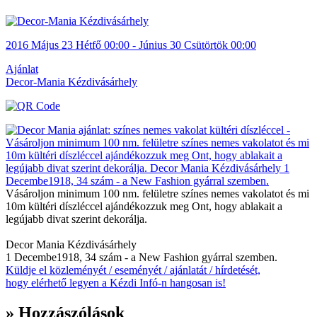
2016
Május 23
Hétfő
00:00
- Június 30
Csütörtök
00:00
Ajánlat
Decor-Mania Kézdivásárhely
Vásároljon minimum 100 nm. felületre színes nemes vakolatot és mi
10m kültéri díszléccel ajándékozzuk meg Ont, hogy ablakait a
legújabb divat szerint dekorálja.
Decor Mania Kézdivásárhely
1 Decembe1918, 34 szám - a New Fashion gyárral szemben.
Küldje el közleményét / eseményét / ajánlatát / hírdetését,
hogy elérhető legyen a Kézdi Infó-n hangosan is!
» Hozzászólások