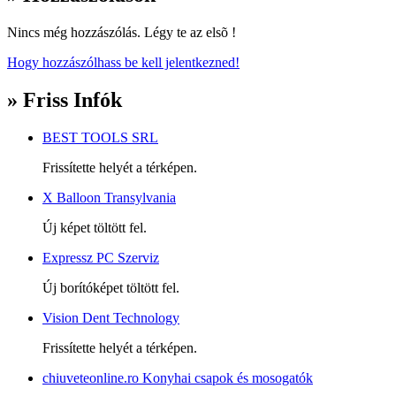
Nincs még hozzászólás. Légy te az elsõ !
Hogy hozzászólhass be kell jelentkezned!
» Friss Infók
BEST TOOLS SRL
Frissítette helyét a térképen.
X Balloon Transylvania
Új képet töltött fel.
Expressz PC Szerviz
Új borítóképet töltött fel.
Vision Dent Technology
Frissítette helyét a térképen.
chiuveteonline.ro Konyhai csapok és mosogatók