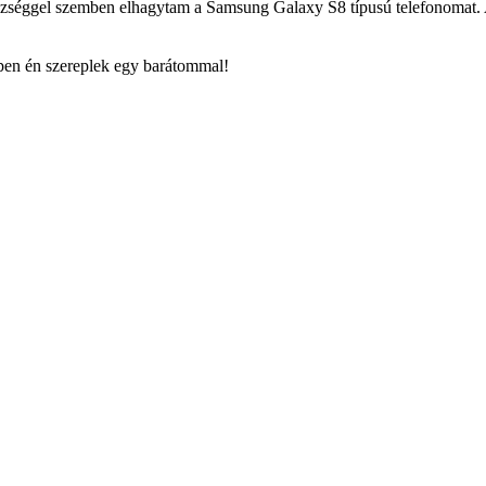
yészséggel szemben elhagytam a Samsung Galaxy S8 típusú telefonomat.
óképen én szereplek egy barátommal!