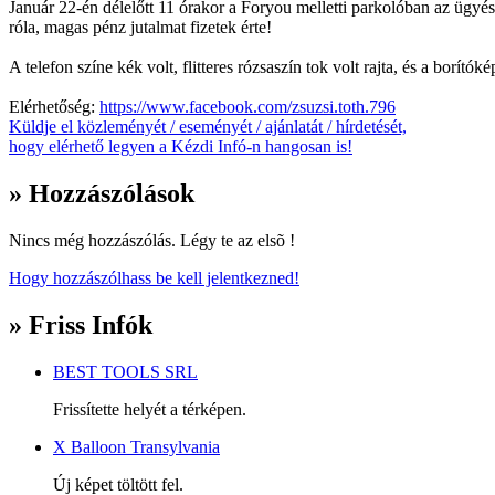
Január 22-én délelőtt 11 órakor a Foryou melletti parkolóban az üg
róla, magas pénz jutalmat fizetek érte!
A telefon színe kék volt, flitteres rózsaszín tok volt rajta, és a borít
Elérhetőség:
https://www.facebook.com/zsuzsi.toth.796
Küldje el közleményét / eseményét / ajánlatát / hírdetését,
hogy elérhető legyen a Kézdi Infó-n hangosan is!
» Hozzászólások
Nincs még hozzászólás. Légy te az elsõ !
Hogy hozzászólhass be kell jelentkezned!
» Friss Infók
BEST TOOLS SRL
Frissítette helyét a térképen.
X Balloon Transylvania
Új képet töltött fel.