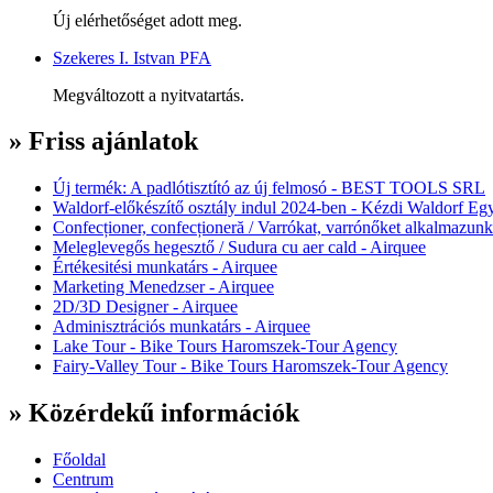
Új elérhetőséget adott meg.
Szekeres I. Istvan PFA
Megváltozott a nyitvatartás.
» Friss ajánlatok
Új termék: A padlótisztító az új felmosó - BEST TOOLS SRL
Waldorf-előkészítő osztály indul 2024-ben - Kézdi Waldorf Egy
Confecționer, confecționeră / Varrókat, varrónőket alkalmazunk
Meleglevegős hegesztő / Sudura cu aer cald - Airquee
Értékesitési munkatárs - Airquee
Marketing Menedzser - Airquee
2D/3D Designer - Airquee
Adminisztrációs munkatárs - Airquee
Lake Tour - Bike Tours Haromszek-Tour Agency
Fairy-Valley Tour - Bike Tours Haromszek-Tour Agency
» Közérdekű információk
Főoldal
Centrum