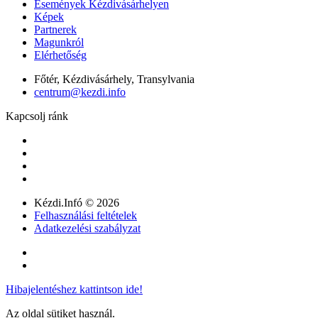
Események Kézdivásárhelyen
Képek
Partnerek
Magunkról
Elérhetőség
Főtér, Kézdivásárhely, Transylvania
centrum@kezdi.info
Kapcsolj ránk
Kézdi.Infó © 2026
Felhasználási feltételek
Adatkezelési szabályzat
Hibajelentéshez kattintson ide!
Az oldal sütiket használ.