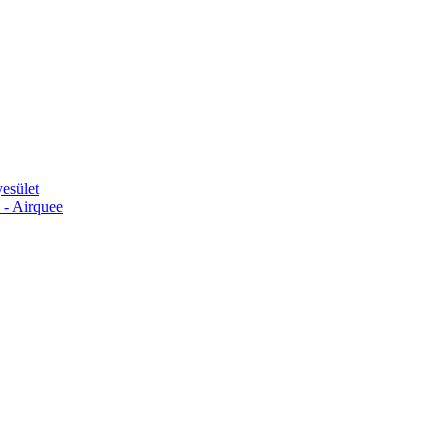
esület
 - Airquee