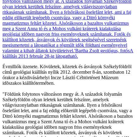
Évmilliók üzenete. Kövületek, kõzetek és ásványok Székelyföldrõl
címû geológiai kiállítás nyílik 2012. december 8-án, szombaton 12
órakor a kézdivásárhelyi Incze László Céhtörténeti Múzeum
idõszakos kiállítótermében.
"Földünk folytonos változáson megy át. A századok folyamán
Székelyföldön olyan leletek kerültek felszínre, amelyek
világviszonylatban ritkaságnak számítanak. Ilyen a felsõrákosi
õselefánt lelet, ami a faj eddig elõkerült legépebb csontváza, vagy a
Ditró környéki magmatizmus feltárt kõzetei. Alsórákoson a bazaltos
vulkanizmus meg a Szent Anna tó és a Mohos vulkáni kráterek
kialakulása geológiai idõben nagyon friss eseményeknek
számítanak. Fotók és kiállított kõzetek, ásványok és kövületek