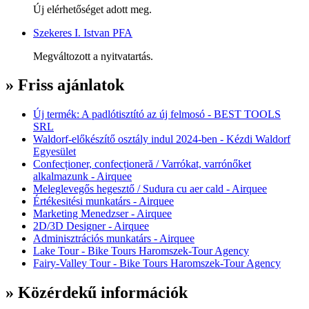
Új elérhetőséget adott meg.
Szekeres I. Istvan PFA
Megváltozott a nyitvatartás.
» Friss ajánlatok
Új termék: A padlótisztító az új felmosó - BEST TOOLS
SRL
Waldorf-előkészítő osztály indul 2024-ben - Kézdi Waldorf
Egyesület
Confecționer, confecționeră / Varrókat, varrónőket
alkalmazunk - Airquee
Meleglevegős hegesztő / Sudura cu aer cald - Airquee
Értékesitési munkatárs - Airquee
Marketing Menedzser - Airquee
2D/3D Designer - Airquee
Adminisztrációs munkatárs - Airquee
Lake Tour - Bike Tours Haromszek-Tour Agency
Fairy-Valley Tour - Bike Tours Haromszek-Tour Agency
» Közérdekű információk