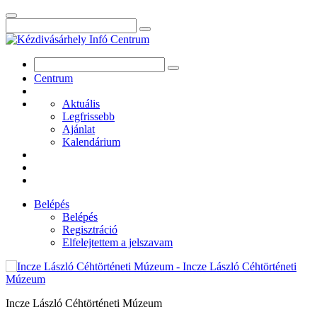
Centrum
Aktuális
Legfrissebb
Ajánlat
Kalendárium
Belépés
Belépés
Regisztráció
Elfelejtettem a jelszavam
Incze László Céhtörténeti Múzeum