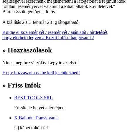
segítségével szeretnénk megismertetni a látogatókat a régmúlt idõk
földtani eseményeivel valamint a kihalt állatok kövületeivel."
Bartha Zsolt geológus, fotós
A kiállítás 2013 február 28-ig látogatható.
Küldje el közleményét / eseményét / ajánlatát / hírdetését,
hogy elérhető legyen a Kézdi Infó-n hangosan is!
» Hozzászólások
Nincs még hozzászólás. Légy te az elsõ !
Hogy hozzászólhass be kell jelentkezned!
» Friss Infók
BEST TOOLS SRL
Frissítette helyét a térképen.
X Balloon Transylvania
Új képet töltött fel.