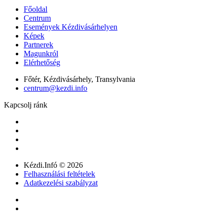
Főoldal
Centrum
Események Kézdivásárhelyen
Képek
Partnerek
Magunkról
Elérhetőség
Főtér, Kézdivásárhely, Transylvania
centrum@kezdi.info
Kapcsolj ránk
Kézdi.Infó © 2026
Felhasználási feltételek
Adatkezelési szabályzat