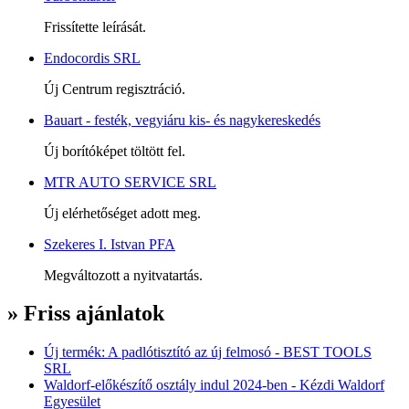
Frissítette leírását.
Endocordis SRL
Új Centrum regisztráció.
Bauart - festék, vegyiáru kis- és nagykereskedés
Új borítóképet töltött fel.
MTR AUTO SERVICE SRL
Új elérhetőséget adott meg.
Szekeres I. Istvan PFA
Megváltozott a nyitvatartás.
» Friss ajánlatok
Új termék: A padlótisztító az új felmosó - BEST TOOLS
SRL
Waldorf-előkészítő osztály indul 2024-ben - Kézdi Waldorf
Egyesület