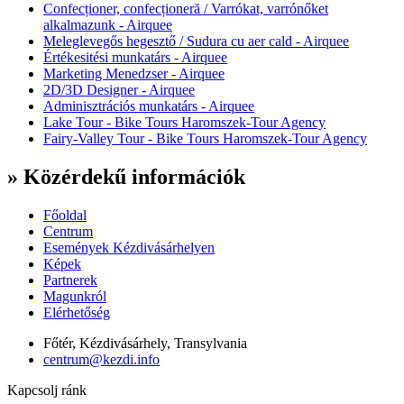
Confecționer, confecționeră / Varrókat, varrónőket
alkalmazunk - Airquee
Meleglevegős hegesztő / Sudura cu aer cald - Airquee
Értékesitési munkatárs - Airquee
Marketing Menedzser - Airquee
2D/3D Designer - Airquee
Adminisztrációs munkatárs - Airquee
Lake Tour - Bike Tours Haromszek-Tour Agency
Fairy-Valley Tour - Bike Tours Haromszek-Tour Agency
» Közérdekű információk
Főoldal
Centrum
Események Kézdivásárhelyen
Képek
Partnerek
Magunkról
Elérhetőség
Főtér, Kézdivásárhely, Transylvania
centrum@kezdi.info
Kapcsolj ránk