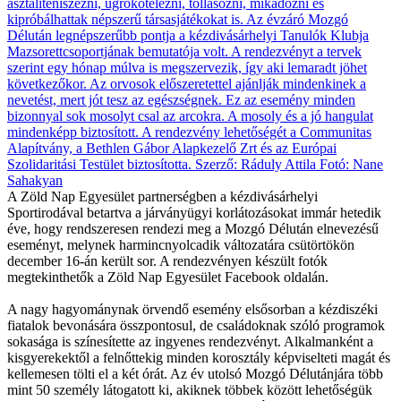
A Zöld Nap Egyesület partnerségben a kézdivásárhelyi
Sportirodával betartva a járványügyi korlátozásokat immár hetedik
éve, hogy rendszeresen rendezi meg a Mozgó Délután elnevezésű
eseményt, melynek harmincnyolcadik változatára csütörtökön
december 16-án került sor. A rendezvényen készült fotók
megtekinthetők a Zöld Nap Egyesület Facebook oldalán.
A nagy hagyománynak örvendő esemény elsősorban a kézdiszéki
fiatalok bevonására összpontosul, de családoknak szóló programok
sokasága is színesítette az ingyenes rendezvényt. Alkalmanként a
kisgyerekektől a felnőttekig minden korosztály képviselteti magát és
kellemesen tölti el a két órát. Az év utolsó Mozgó Délutánjára több
mint 50 személy látogatott ki, akiknek többek között lehetőségük