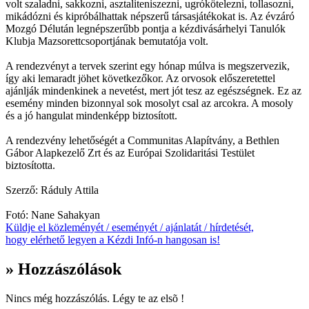
volt szaladni, sakkozni, asztaliteniszezni, ugrókötelezni, tollasozni,
mikádózni és kipróbálhattak népszerű társasjátékokat is. Az évzáró
Mozgó Délután legnépszerűbb pontja a kézdivásárhelyi Tanulók
Klubja Mazsorettcsoportjának bemutatója volt.
A rendezvényt a tervek szerint egy hónap múlva is megszervezik,
így aki lemaradt jöhet következőkor. Az orvosok előszeretettel
ajánlják mindenkinek a nevetést, mert jót tesz az egészségnek. Ez az
esemény minden bizonnyal sok mosolyt csal az arcokra. A mosoly
és a jó hangulat mindenképp biztosított.
A rendezvény lehetőségét a Communitas Alapítvány, a Bethlen
Gábor Alapkezelő Zrt és az Európai Szolidaritási Testület
biztosította.
Szerző: Ráduly Attila
Fotó: Nane Sahakyan
Küldje el közleményét / eseményét / ajánlatát / hírdetését,
hogy elérhető legyen a Kézdi Infó-n hangosan is!
» Hozzászólások
Nincs még hozzászólás. Légy te az elsõ !