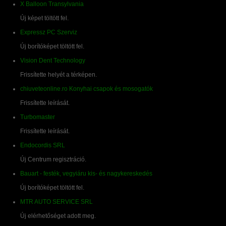
X Balloon Transylvania
Új képet töltött fel.
Expressz PC Szerviz
Új borítóképet töltött fel.
Vision Dent Technology
Frissítette helyét a térképen.
chiuveteonline.ro Konyhai csapok és mosogatók
Frissítette leírását.
Turbomaster
Frissítette leírását.
Endocordis SRL
Új Centrum regisztráció.
Bauart - festék, vegyiáru kis- és nagykereskedés
Új borítóképet töltött fel.
MTR AUTO SERVICE SRL
Új elérhetőséget adott meg.