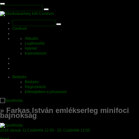
Centrum
Aktuális
Legfrissebb
Ajánlat
Kalendárium
Belépés
Belépés
Regisztráció
Elfelejtettem a jelszavam
» Farkas István emlékserleg minifoci
bajnokság
2018
Január
11 Csütörtök
12:00
-
25, Csütörtök
12:00