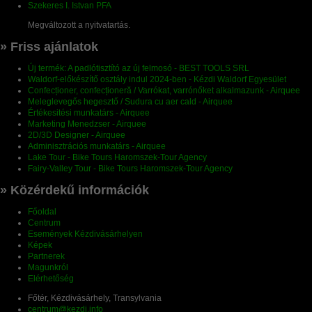
Szekeres I. Istvan PFA
Megváltozott a nyitvatartás.
» Friss ajánlatok
Új termék: A padlótisztító az új felmosó - BEST TOOLS SRL
Waldorf-előkészítő osztály indul 2024-ben - Kézdi Waldorf Egyesület
Confecționer, confecționeră / Varrókat, varrónőket alkalmazunk - Airquee
Meleglevegős hegesztő / Sudura cu aer cald - Airquee
Értékesitési munkatárs - Airquee
Marketing Menedzser - Airquee
2D/3D Designer - Airquee
Adminisztrációs munkatárs - Airquee
Lake Tour - Bike Tours Haromszek-Tour Agency
Fairy-Valley Tour - Bike Tours Haromszek-Tour Agency
» Közérdekű információk
Főoldal
Centrum
Események Kézdivásárhelyen
Képek
Partnerek
Magunkról
Elérhetőség
Főtér, Kézdivásárhely, Transylvania
centrum@kezdi.info