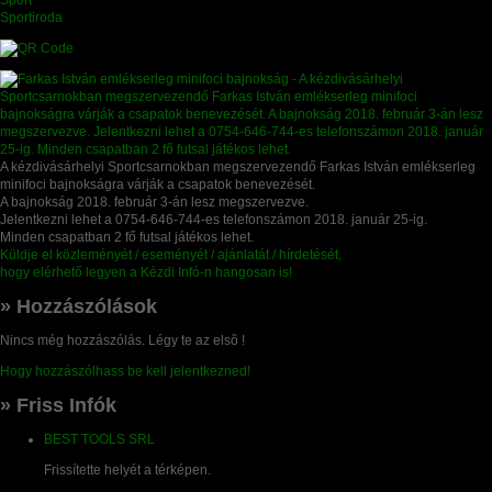
Sport
Sportiroda
A kézdivásárhelyi Sportcsarnokban megszervezendő Farkas István emlékserleg
minifoci bajnokságra várják a csapatok benevezését.
A bajnokság 2018. február 3-án lesz megszervezve.
Jelentkezni lehet a 0754-646-744-es telefonszámon 2018. január 25-ig.
Minden csapatban 2 fő futsal játékos lehet.
Küldje el közleményét / eseményét / ajánlatát / hírdetését,
hogy elérhető legyen a Kézdi Infó-n hangosan is!
» Hozzászólások
Nincs még hozzászólás. Légy te az elsõ !
Hogy hozzászólhass be kell jelentkezned!
» Friss Infók
BEST TOOLS SRL
Frissítette helyét a térképen.