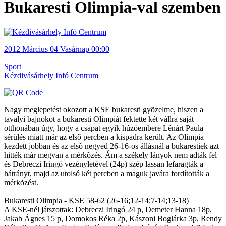
Bukaresti Olimpia-val szemben
2012
Március 04
Vasárnap
00:00
Sport
Kézdivásárhely Infó Centrum
Nagy meglepetést okozott a KSE bukaresti gyõzelme, hiszen a
tavalyi bajnokot a bukaresti Olimpiát fektette két vállra saját
otthonában úgy, hogy a csapat egyik húzóembere Lénárt Paula
sérülés miatt már az elsõ percben a kispadra került. Az Olimpia
kezdett jobban és az elsõ negyed 26-16-os állásnál a bukarestiek azt
hitték már megvan a mérkõzés. Ám a székely lányok nem adták fel
és Debreczi Iringó vezényletével (24p) szép lassan lefaragták a
hátrányt, majd az utolsó két percben a maguk javára fordították a
mérkõzést.
Bukaresti Olimpia - KSE 58-62 (26-16;12-14;7-14;13-18)
A KSE-nél játszottak: Debreczi Iringó 24 p, Demeter Hanna 18p,
Jakab Ágnes 15 p, Domokos Réka 2p, Kászoni Boglárka 3p, Rendy