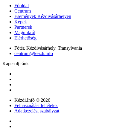
Főoldal
Centrum
Események Kézdivásárhelyen
Képek
Partnerek
Magunkról
Elérhetőség
Főtér, Kézdivásárhely, Transylvania
centrum@kezdi.info
Kapcsolj ránk
Kézdi.Infó © 2026
Felhasználási feltételek
Adatkezelési szabályzat