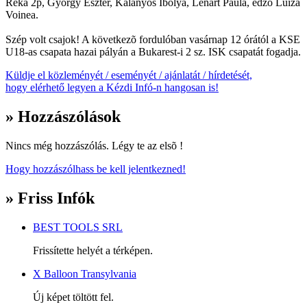
Réka 2p, György Eszter, Kalányos Ibolya, Lénárt Paula, edzõ Luiza
Voinea.
Szép volt csajok! A következõ fordulóban vasárnap 12 órától a KSE
U18-as csapata hazai pályán a Bukarest-i 2 sz. ISK csapatát fogadja.
Küldje el közleményét / eseményét / ajánlatát / hírdetését,
hogy elérhető legyen a Kézdi Infó-n hangosan is!
» Hozzászólások
Nincs még hozzászólás. Légy te az elsõ !
Hogy hozzászólhass be kell jelentkezned!
» Friss Infók
BEST TOOLS SRL
Frissítette helyét a térképen.
X Balloon Transylvania
Új képet töltött fel.