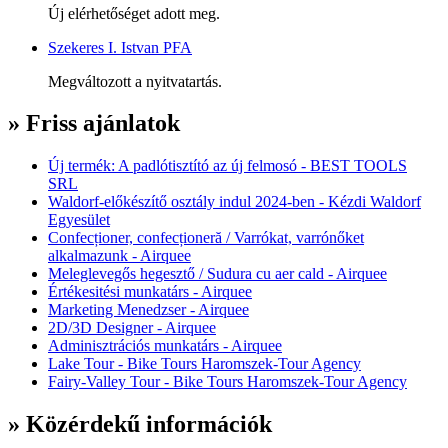
Új elérhetőséget adott meg.
Szekeres I. Istvan PFA
Megváltozott a nyitvatartás.
» Friss ajánlatok
Új termék: A padlótisztító az új felmosó - BEST TOOLS
SRL
Waldorf-előkészítő osztály indul 2024-ben - Kézdi Waldorf
Egyesület
Confecționer, confecționeră / Varrókat, varrónőket
alkalmazunk - Airquee
Meleglevegős hegesztő / Sudura cu aer cald - Airquee
Értékesitési munkatárs - Airquee
Marketing Menedzser - Airquee
2D/3D Designer - Airquee
Adminisztrációs munkatárs - Airquee
Lake Tour - Bike Tours Haromszek-Tour Agency
Fairy-Valley Tour - Bike Tours Haromszek-Tour Agency
» Közérdekű információk