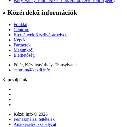
Fairy-Valley Tour - Bike Tours Haromszek-Tour Agency
» Közérdekű információk
Főoldal
Centrum
Események Kézdivásárhelyen
Képek
Partnerek
Magunkról
Elérhetőség
Főtér, Kézdivásárhely, Transylvania
centrum@kezdi.info
Kapcsolj ránk
Kézdi.Infó © 2026
Felhasználási feltételek
Adatkezelési szabályzat