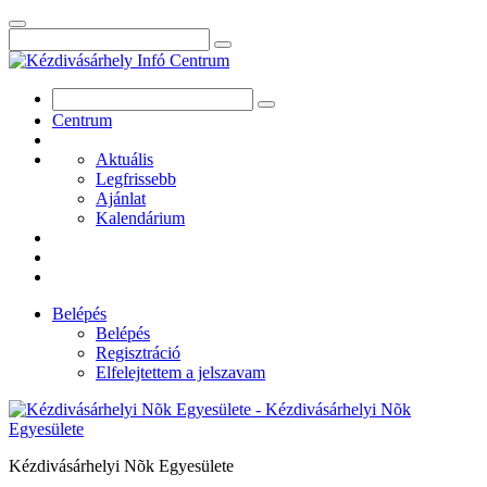
Centrum
Aktuális
Legfrissebb
Ajánlat
Kalendárium
Belépés
Belépés
Regisztráció
Elfelejtettem a jelszavam
Kézdivásárhelyi Nõk Egyesülete