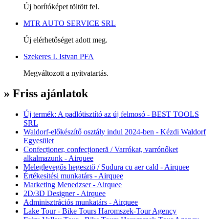
Új borítóképet töltött fel.
MTR AUTO SERVICE SRL
Új elérhetőséget adott meg.
Szekeres I. Istvan PFA
Megváltozott a nyitvatartás.
» Friss ajánlatok
Új termék: A padlótisztító az új felmosó - BEST TOOLS
SRL
Waldorf-előkészítő osztály indul 2024-ben - Kézdi Waldorf
Egyesület
Confecționer, confecționeră / Varrókat, varrónőket
alkalmazunk - Airquee
Meleglevegős hegesztő / Sudura cu aer cald - Airquee
Értékesitési munkatárs - Airquee
Marketing Menedzser - Airquee
2D/3D Designer - Airquee
Adminisztrációs munkatárs - Airquee
Lake Tour - Bike Tours Haromszek-Tour Agency