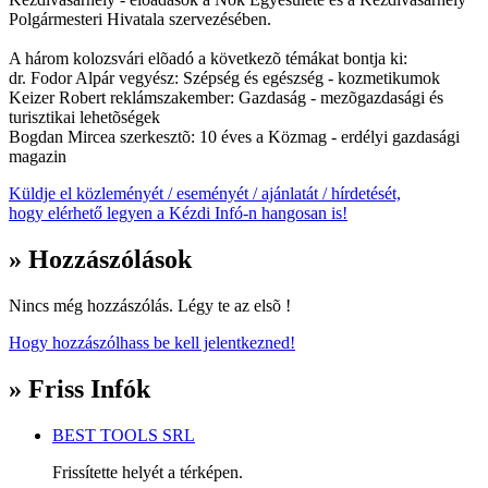
Polgármesteri Hivatala szervezésében.
A három kolozsvári elõadó a következõ témákat bontja ki:
dr. Fodor Alpár vegyész: Szépség és egészség - kozmetikumok
Keizer Robert reklámszakember: Gazdaság - mezõgazdasági és
turisztikai lehetõségek
Bogdan Mircea szerkesztõ: 10 éves a Közmag - erdélyi gazdasági
magazin
Küldje el közleményét / eseményét / ajánlatát / hírdetését,
hogy elérhető legyen a Kézdi Infó-n hangosan is!
» Hozzászólások
Nincs még hozzászólás. Légy te az elsõ !
Hogy hozzászólhass be kell jelentkezned!
» Friss Infók
BEST TOOLS SRL
Frissítette helyét a térképen.