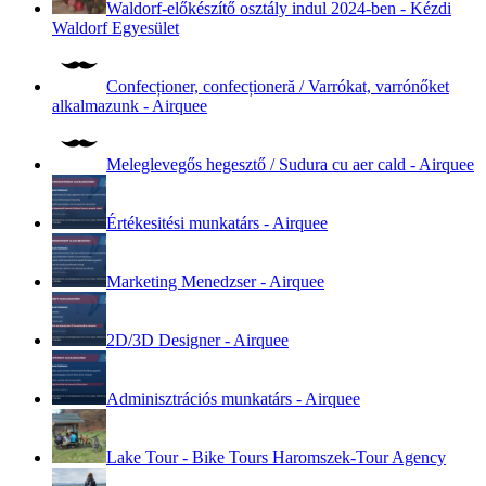
Waldorf-előkészítő osztály indul 2024-ben - Kézdi
Waldorf Egyesület
Confecționer, confecționeră / Varrókat, varrónőket
alkalmazunk - Airquee
Meleglevegős hegesztő / Sudura cu aer cald - Airquee
Értékesitési munkatárs - Airquee
Marketing Menedzser - Airquee
2D/3D Designer - Airquee
Adminisztrációs munkatárs - Airquee
Lake Tour - Bike Tours Haromszek-Tour Agency