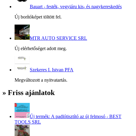
Bauart - festék, vegyiáru kis- és nagykereskedés
Új borítóképet töltött fel.
MTR AUTO SERVICE SRL
Új elérhetőséget adott meg.
Szekeres I. Istvan PFA
Megváltozott a nyitvatartás.
» Friss ajánlatok
Új termék: A padlótisztító az új felmosó - BEST
TOOLS SRL