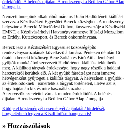
Nemzeti ünnepünk alkalmából március 16-án Hadtörténeti kiállítást
szervez a Kézdiszékért Egyesület Bereck községben. A rendezvény
helyszíne a Berecki Mûvelõdési Otthon, társszervezõje a Kézdiszéki
EMNT, a Kézdivásárhelyi Hatvanégyvármegye Ifjúsági Mozgalom,
az Erdélyi Kutatócsoport, és Bereck önkormányzata.
Bereck lesz a Kézdiszékért Egyesület közösségépítõ
rendezvénysorozatának következõ állomása. Pénteken délután 16
órától a berecki közönség Bene Zoltán és Bíró Attila lemhényi
gyûjtõk munkájából szervezett Hadtörténeti kiállítást tekinthetik
meg. A kiállított tárgyak érdekessége, hogy nagy részük a hajdani
harcterekrõl kerültek elõ. A két gyûjtõ fáradtságot nem ismerve
hétvégenként gyûjtögeti a kiállítás tárgyait. A helyszínen a gyûjtõk -
az érdeklõdõknek - ismertetik a tárgyak történeteit, illetve azt is,
hogy hajdanán kik és mire használták azokat.
A szervezõk szeretettel várnak minden érdeklõdõt. A belépés
díjtalan. A rendezvényt a Bethlen Gábor Alap támogatja.
Küldje el közleményét / eseményét / ajánlatát / hírdetését,
hogy elérhető legyen a Kézdi Infó-n hangosan is!
» Hozzászólások