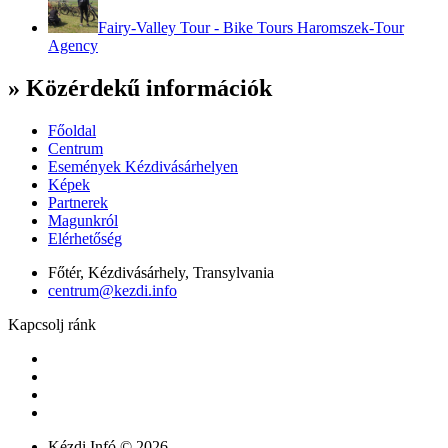
Fairy-Valley Tour - Bike Tours Haromszek-Tour
Agency
» Közérdekű információk
Főoldal
Centrum
Események Kézdivásárhelyen
Képek
Partnerek
Magunkról
Elérhetőség
Főtér, Kézdivásárhely, Transylvania
centrum@kezdi.info
Kapcsolj ránk
Kézdi.Infó © 2026