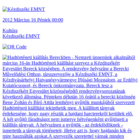
2012
Március 16
Péntek
00:00
Kultúra
Kézdiszéki EMNT