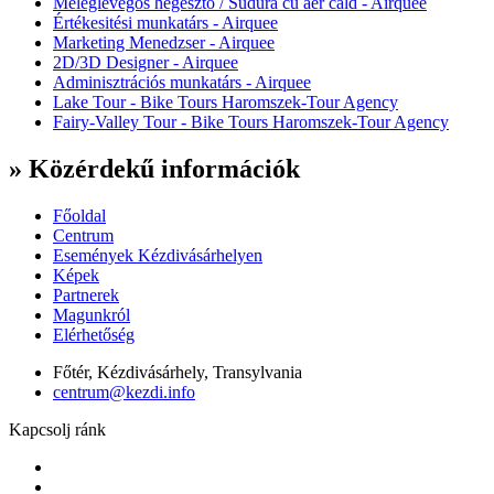
Meleglevegős hegesztő / Sudura cu aer cald - Airquee
Értékesitési munkatárs - Airquee
Marketing Menedzser - Airquee
2D/3D Designer - Airquee
Adminisztrációs munkatárs - Airquee
Lake Tour - Bike Tours Haromszek-Tour Agency
Fairy-Valley Tour - Bike Tours Haromszek-Tour Agency
» Közérdekű információk
Főoldal
Centrum
Események Kézdivásárhelyen
Képek
Partnerek
Magunkról
Elérhetőség
Főtér, Kézdivásárhely, Transylvania
centrum@kezdi.info
Kapcsolj ránk