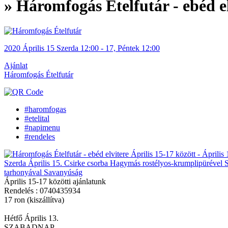
» Háromfogás Ételfutár - ebéd el
2020
Április
15 Szerda
12:00
-
17, Péntek
12:00
Ajánlat
Háromfogás Ételfutár
#haromfogas
#etelital
#napimenu
#rendeles
Április 15-17 közötti ajánlatunk
Rendelés : 0740435934
17 ron (kiszállítva)
Hétfő Április 13.
SZABADNAP