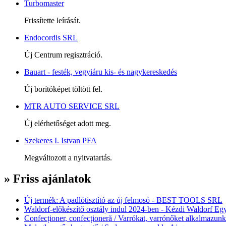
Turbomaster
Frissítette leírását.
Endocordis SRL
Új Centrum regisztráció.
Bauart - festék, vegyiáru kis- és nagykereskedés
Új borítóképet töltött fel.
MTR AUTO SERVICE SRL
Új elérhetőséget adott meg.
Szekeres I. Istvan PFA
Megváltozott a nyitvatartás.
» Friss ajánlatok
Új termék: A padlótisztító az új felmosó - BEST TOOLS SRL
Waldorf-előkészítő osztály indul 2024-ben - Kézdi Waldorf Egy
Confecționer, confecționeră / Varrókat, varrónőket alkalmazunk