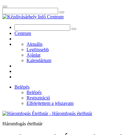
Centrum
Aktuális
Legfrissebb
Ajánlat
Kalendárium
Belépés
Belépés
Regisztráció
Elfelejtettem a jelszavam
Háromfogás ételfutár