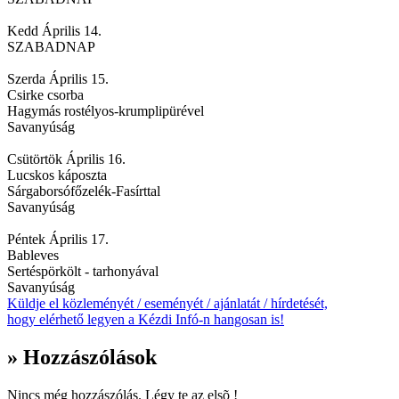
Kedd Április 14.
SZABADNAP
Szerda Április 15.
Csirke csorba
Hagymás rostélyos-krumplipürével
Savanyúság
Csütörtök Április 16.
Lucskos káposzta
Sárgaborsófőzelék-Fasírttal
Savanyúság
Péntek Április 17.
Bableves
Sertéspörkölt - tarhonyával
Savanyúság
Küldje el közleményét / eseményét / ajánlatát / hírdetését,
hogy elérhető legyen a Kézdi Infó-n hangosan is!
» Hozzászólások
Nincs még hozzászólás. Légy te az elsõ !