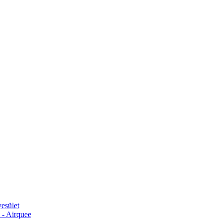
esület
 - Airquee