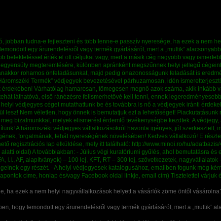
ge, ha ezek a nem helyi nagyvállalkozások helyett a vásárlók zöme öntől vásárolna
en, hogy lemondott egy árurendelésről vagy termék gyártásáról, mert a „multik” al