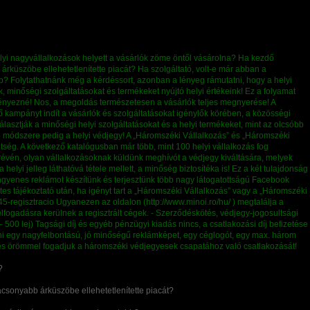
?
acsonyabb árküszöbe ellehetetlenítette piacát?