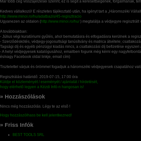
Már több cég visszajelzései szerint, ez is segít a keresettségének, forgalmának, 
Kedves vállalkozó! E részletes tájékoztató után, ha igényt tart a „Háromszéki Vállal
http://www.minoi.ro/hu/adatbazis/45-regisztracio
Ugyanezen az oldalon (
http://www.minoi.ro/hu/
) megtalálja a védjegyre regisztrált v
A továbbiakban:
- Július végi kuratóriumi gyűlés, ahol bemutatásra és elfogadásra kerülnek a regisz
- Szerződéskötés, védjegy-jogosultsági tanúsítvány és matrica átvétele; csatlakozási 
Tagsági díj és egyéb pénzügyi kiadás nincs, a csatlakozási díj befizetése egyszer
- A helyi védjegyesek katalógusához, emailben fogunk még kérni egy nagyfelbontá
és/vagy Facebook oldal linkje, email cím)
Tisztelettel várjuk és örömmel fogadjuk a háromszéki védjegyesek csapatához való
Regisztrálási határidő: 2019-07-15, 17:00 óra
Küldje el közleményét / eseményét / ajánlatát / hírdetését,
hogy elérhető legyen a Kézdi Infó-n hangosan is!
» Hozzászólások
Nincs még hozzászólás. Légy te az elsõ !
Hogy hozzászólhass be kell jelentkezned!
» Friss Infók
BEST TOOLS SRL