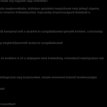
t a másik cég nagyobb vagy ismertebb?
ensúly megteremtésére, különben apránként megszűnnek helyi jellegű cégeink,
akkor rohamos önfeladásunkat, majd pedig önazonosságunk feladását is
ő kampányt indít a vásárlók és szolgáltatásokat igénylők körében, a közösségi
g megkérdőjelezhető árukat és szolgáltatásokat!
 és továbbra is nő a védjegyek iránti érdekeltség. A következő katalógusban már
et előlegezünk meg bizalmunkkal, melyek elismerést érdemlő tevékenységbe
kké!
 csoportban!