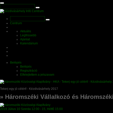
Centrum
Aktuális
Legfrissebb
Ajánlat
Kalendárium
Belépés
Belépés
Regisztráció
Elfelejtettem a jelszavam
Tekerj egy jó célért! - Kézdivásárhely 2017
» Háromszéki Vállalkozó és Háromszék
2019
Július
10 Szerda
12:00
-
15, Hétfő
15:00