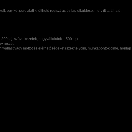
egy két perc alatt kitölthető regisztrációs lap elküldése, mely itt található:
– 300 lej, szövetkezetek, nagyvállalatok – 500 lej)
y részét.
itvallást vagy mottót és elérhetőségeket (székhelycím, munkapontok címe, honlap