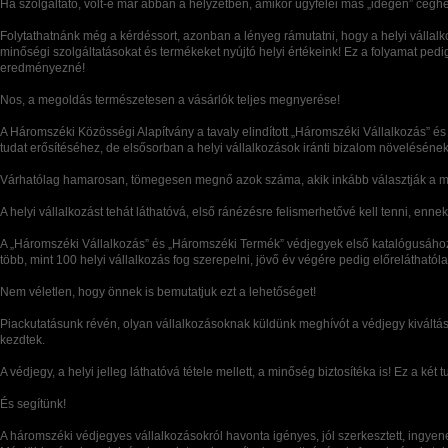
Ha szolgáltató, volt-e már abban a helyzetben, amikor ügyfelei más „idegen” céghez
Folytathatnánk még a kérdéssort, azonban a lényeg rámutatni, hogy a helyi válla
minőségi szolgáltatásokat és termékeket nyújtó helyi értékeink! Ez a folyamat pe
eredményezné!
Nos, a megoldás természetesen a vásárlók teljes megnyerése!
A Háromszéki Közösségi Alapítvány a tavaly elindított „Háromszéki Vállalkozás” é
tudat erősítéséhez, de elsősorban a helyi vállalkozások iránti bizalom növeléséne
Várhatólag hamarosan, tömegesen megnő azok száma, akik inkább választják a minő
A helyi vállalkozást tehát láthatóvá, első ránézésre felismerhetővé kell tenni, e
A „Háromszéki Vállalkozás” és „Háromszéki Termék” védjegyek első katalógusához 2
több, mint 100 helyi vállalkozás fog szerepelni, jövő év végére pedig előrelátható
Nem véletlen, hogy önnek is bemutatjuk ezt a lehetőséget!
Piackutatásunk révén, olyan vállalkozásoknak küldünk meghívót a védjegy kiváltá
kezdtek.
A védjegy, a helyi jelleg láthatóvá tétele mellett, a minőség biztosítéka is! Ez a két
És segítünk!
A háromszéki védjegyes vállalkozásokról havonta igényes, jól szerkesztett, ingyen