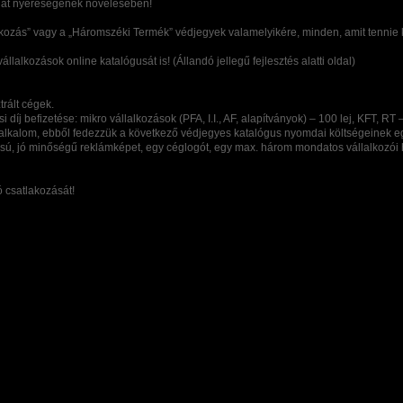
tehát nyereségének növelésében!
kozás” vagy a „Háromszéki Termék” védjegyek valamelyikére, minden, amit tennie kell, 
állalkozások online katalógusát is! (Állandó jellegű fejlesztés alatti oldal)
trált cégek.
díj befizetése: mikro vállalkozások (PFA, I.I., AF, alapítványok) – 100 lej, KFT, RT 
i alkalom, ebből fedezzük a következő védjegyes katalógus nyomdai költségeinek eg
sú, jó minőségű reklámképet, egy céglogót, egy max. három mondatos vállalkozói h
 csatlakozását!