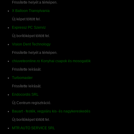
Frissítette helyét a térképen.
X Balloon Transylvania
Új képet töltött fel.
Expressz PC Szerviz
Új borítóképet töltött fel.
Vision Dent Technology
Frissítette helyét a térképen.
chiuveteonline.ro Konyhai csapok és mosogatók
Frissítette leírását.
Turbomaster
Frissítette leírását.
Endocordis SRL
Új Centrum regisztráció.
Bauart - festék, vegyiáru kis- és nagykereskedés
Új borítóképet töltött fel.
MTR AUTO SERVICE SRL