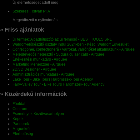
Új elérhetőséget adott meg.
Szekeres I. Istvan PFA
Megváltozott a nyitvatartás.
» Friss ajánlatok
Új termék: A padlótisztító az új felmosó - BEST TOOLS SRL
Waldorf-előkészítő osztály indul 2024-ben - Kézdi Waldorf Egyesület
Confecționer, confecționeră / Varrókat, varrónőket alkalmazunk - Airquee
Meleglevegős hegesztő / Sudura cu aer cald - Airquee
Értékesitési munkatárs - Airquee
Marketing Menedzser - Airquee
2D/3D Designer - Airquee
Adminisztrációs munkatárs - Airquee
Lake Tour - Bike Tours Haromszek-Tour Agency
Fairy-Valley Tour - Bike Tours Haromszek-Tour Agency
» Közérdekű információk
Főoldal
Centrum
Események Kézdivásárhelyen
Képek
Partnerek
Magunkról
Elérhetőség