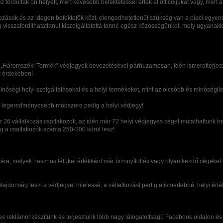
 fordultak ön helyett, mert kevesebb befektetéssel érték el ott céljukat vagy, mer
lkozások és az idegen befektetők közt, elengedhetetlenül szükség van a piaci egy
dig visszafordíthatatlanul kiszolgáltatottá tenné egész közösségünket, mely ugyan
s „Háromszéki Termék” védjegyek bevezetésével párhuzamosan, idén ismeretterjeszt
k érdekében!
ségi helyi szolgáltatásokat és a helyi termékeket, mint az olcsóbb és minőségile
nnek legeredményesebb módszere pedig a helyi védjegy!
6 vállalkozás csatlakozott, az idén már 72 helyi védjegyes céget mutathattunk be
lag a csatlakozók száma 250-300 körül lesz!
sára, melyek hasznos létüket értékként már bizonyították vagy olyan kezdő cégek
 tulajdonság teszi a védjegyet hitelessé, a vállalkozást pedig elismertebbé, helyi érté
es reklámot készítünk és terjesztünk több nagy látogatottságú Facebook oldalon és