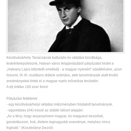
Kézdivásárhely Tanácsának kulturális és oktatási bizottsága,
testvértelepülésünk, Hatvan város felajánlásából pályázatot hirdet a
„Hatvany Lajos kitüntetõ emlékdíj - a magyar nyelvért” odaítélésére, azon
líceumi, IX-XI. osztályos diákok számára, akik tanulmányaik alatt kiváló
eredményeket értek el a magyar nyelv mûvelése területén.
A díj értéke 100 ezer forint.
Pályázási feltételek:
- egy kézdivásárhelyi oktatási intézményben folytatott tanulmányok,
- egyoldalas (A4) esszé az alábbi idézet alapján:
„Az a tény, hogy anyanyelvem magyar, és magyarul beszélek,
gondolkozom, írok, életem legnagyobb eseménye, melyhez nincs
fogható.” (Kosztolányi Dezsõ)