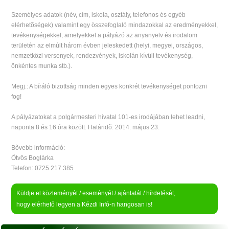
Személyes adatok (név, cím, iskola, osztály, telefonos és egyéb
elérhetõségek) valamint egy összefoglaló mindazokkal az eredményekkel,
tevékenységekkel, amelyekkel a pályázó az anyanyelv és irodalom
területén az elmúlt három évben jeleskedett (helyi, megyei, országos,
nemzetközi versenyek, rendezvények, iskolán kívüli tevékenység,
önkéntes munka stb.).
Megj.: A bíráló bizottság minden egyes konkrét tevékenységet pontozni
fog!
A pályázatokat a polgármesteri hivatal 101-es irodájában lehet leadni,
naponta 8 és 16 óra között. Határidõ: 2014. május 23.
Bõvebb információ:
Ötvös Boglárka
Telefon: 0725.217.385
Küldje el közleményét / eseményét / ajánlatát / hírdetését,
hogy elérhető legyen a Kézdi Infó-n hangosan is!