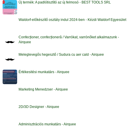
Új termék: A padlótisztító az új felmosó - BEST TOOLS SRL
Waldorf-előkészítő osztály indul 2024-ben - Kézdi Waldorf Egyesület
Confecționer, confecționeră / Varrókat, varrónőket alkalmazunk -
Airquee
Meleglevegős hegesztő / Sudura cu aer cald - Airquee
Értékesitési munkatárs - Airquee
Marketing Menedzser - Airquee
2D/3D Designer - Airquee
Adminisztrációs munkatárs - Airquee