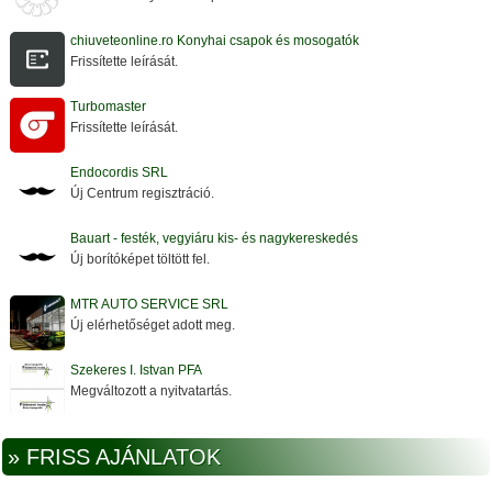
chiuveteonline.ro Konyhai csapok és mosogatók
Frissítette leírását.
Turbomaster
Frissítette leírását.
Endocordis SRL
Új Centrum regisztráció.
Bauart - festék, vegyiáru kis- és nagykereskedés
Új borítóképet töltött fel.
MTR AUTO SERVICE SRL
Új elérhetőséget adott meg.
Szekeres I. Istvan PFA
Megváltozott a nyitvatartás.
» FRISS AJÁNLATOK