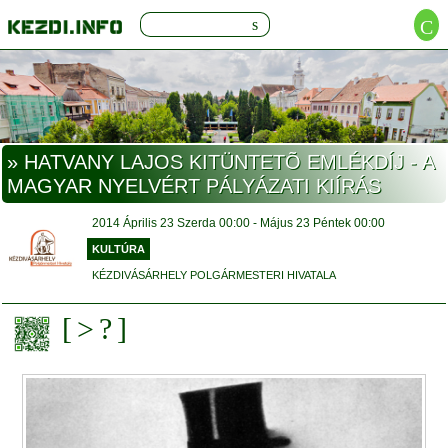
» HATVANY LAJOS KITÜNTETÕ EMLÉKDÍJ - A
MAGYAR NYELVÉRT PÁLYÁZATI KIÍRÁS
2014
Április 23
Szerda
00:00
- Május 23
Péntek
00:00
KULTÚRA
KÉZDIVÁSÁRHELY POLGÁRMESTERI HIVATALA