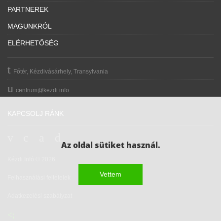
PARTNEREK
MAGUNKRÓL
ELÉRHETŐSÉG
Főtér, Kézdivásárhely, Transylvania
centrum@kezdi.info
KAPCSOLJ RÁNK
Az oldal sütiket használ.
Kézdi.Infó © 2026
Vettem
Felhasználási feltételek
Adatkezelési szabályzat