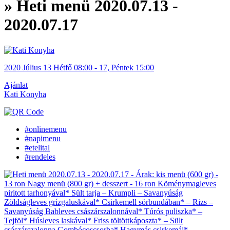
» Heti menü 2020.07.13 -
2020.07.17
2020
Július
13 Hétfő
08:00
-
17, Péntek
15:00
Ajánlat
Kati Konyha
#onlinemenu
#napimenu
#etelital
#rendeles