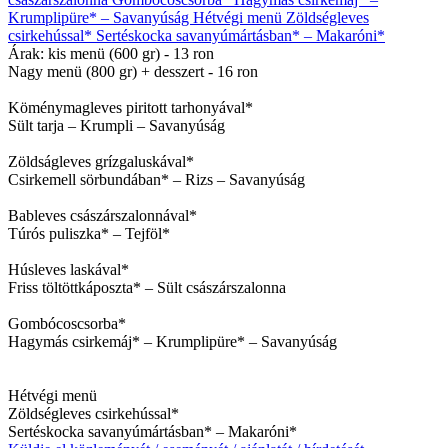
Árak: kis menü (600 gr) - 13 ron
Nagy menü (800 gr) + desszert - 16 ron
Köménymagleves piritott tarhonyával*
Sült tarja – Krumpli – Savanyúság
Zöldságleves grízgaluskával*
Csirkemell sörbundában* – Rizs – Savanyúság
Bableves császárszalonnával*
Túrós puliszka* – Tejföl*
Húsleves laskával*
Friss töltöttkáposzta* – Sült császárszalonna
Gombócoscsorba*
Hagymás csirkemáj* – Krumplipüre* – Savanyúság
Hétvégi menü
Zöldségleves csirkehússal*
Sertéskocka savanyúmártásban* – Makaróni*