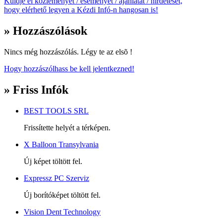
Küldje el közleményét / eseményét / ajánlatát / hírdetését,
hogy elérhető legyen a Kézdi Infó-n hangosan is!
» Hozzászólások
Nincs még hozzászólás. Légy te az elsõ !
Hogy hozzászólhass be kell jelentkezned!
» Friss Infók
BEST TOOLS SRL
Frissítette helyét a térképen.
X Balloon Transylvania
Új képet töltött fel.
Expressz PC Szerviz
Új borítóképet töltött fel.
Vision Dent Technology