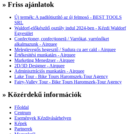
» Friss ajánlatok
Új termék: A padlótisztító az új felmosó - BEST TOOLS
SRL
Waldorf-előkészítő osztály indul 2024-ben - Kézdi Waldorf
Egyesület
Confecționer, confecționeră / Varrókat, varrónőket
alkalmazunk - Airquee
Meleglevegős hegesztő / Sudura cu aer cald - Airquee
Értékesitési munkatárs - Airquee
Marketing Menedzser - Airquee
2D/3D Designer - Airquee
Adminisztrációs munkatárs - Airquee
Lake Tour - Bike Tours Haromszek-Tour Agency
Fairy-Valley Tour - Bike Tours Haromszek-Tour Agency
» Közérdekű információk
Főoldal
Centrum
Események Kézdivásárhelyen
Képek
Partnerek