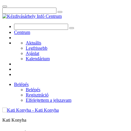
Centrum
Aktuális
Legfrissebb
Ajánlat
Kalendárium
Belépés
Belépés
Regisztráció
Elfelejtettem a jelszavam
Kati Konyha