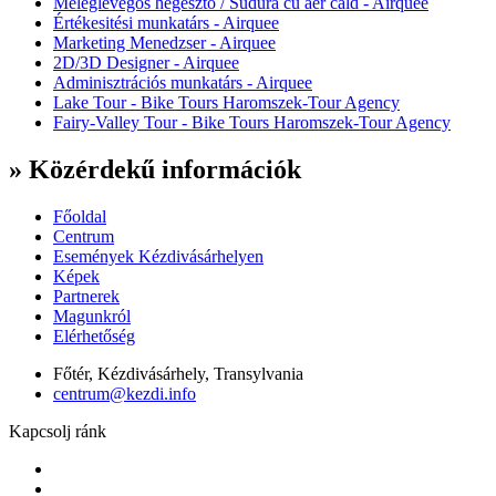
Meleglevegős hegesztő / Sudura cu aer cald - Airquee
Értékesitési munkatárs - Airquee
Marketing Menedzser - Airquee
2D/3D Designer - Airquee
Adminisztrációs munkatárs - Airquee
Lake Tour - Bike Tours Haromszek-Tour Agency
Fairy-Valley Tour - Bike Tours Haromszek-Tour Agency
» Közérdekű információk
Főoldal
Centrum
Események Kézdivásárhelyen
Képek
Partnerek
Magunkról
Elérhetőség
Főtér, Kézdivásárhely, Transylvania
centrum@kezdi.info
Kapcsolj ránk