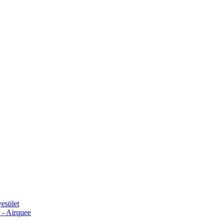
esület
 - Airquee