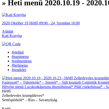
» Heti menü 2020.10.19 - 2020.1
2020
Október
19 Hétfő
09:00
-
24, Szombat
16:00
Ajánlat
Kati Konyha
#etelital
#napimenu
#onlinemenu
#hetimenu
#rendeles
Hétfő
Zellerleveles krumplileves*
Sertéspörkölt* – Rizs – Savanyúság
Kedd