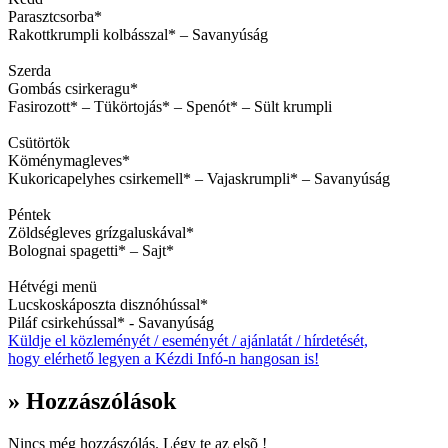
Parasztcsorba*
Rakottkrumpli kolbásszal* – Savanyúság
Szerda
Gombás csirkeragu*
Fasirozott* – Tükörtojás* – Spenót* – Sült krumpli
Csütörtök
Köménymagleves*
Kukoricapelyhes csirkemell* – Vajaskrumpli* – Savanyúság
Péntek
Zöldségleves grízgaluskával*
Bolognai spagetti* – Sajt*
Hétvégi menü
Lucskoskáposzta disznóhússal*
Piláf csirkehússal* - Savanyúság
Küldje el közleményét / eseményét / ajánlatát / hírdetését,
hogy elérhető legyen a Kézdi Infó-n hangosan is!
» Hozzászólások
Nincs még hozzászólás. Légy te az elsõ !