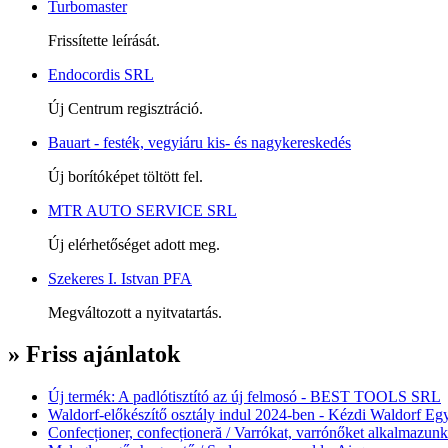
Turbomaster
Frissítette leírását.
Endocordis SRL
Új Centrum regisztráció.
Bauart - festék, vegyiáru kis- és nagykereskedés
Új borítóképet töltött fel.
MTR AUTO SERVICE SRL
Új elérhetőséget adott meg.
Szekeres I. Istvan PFA
Megváltozott a nyitvatartás.
» Friss ajánlatok
Új termék: A padlótisztító az új felmosó - BEST TOOLS SRL
Waldorf-előkészítő osztály indul 2024-ben - Kézdi Waldorf Egy
Confecționer, confecționeră / Varrókat, varrónőket alkalmazunk