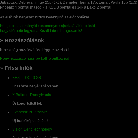
Játszottak: Debreczi Iringó 25p (1x3), Demeter Hanna 17p, Lénárt Paula 15p (1x3
Phoenix 4 ponttal második a KSE 3 ponttal és 3-ik a Bákó 2 ponttal.
Az elsõ két helyezett biztos továbbjutó az elõdöntõkre.
Küldje el közleményét / eseményét / ajánlatát / hírdetését,
hogy elérhető legyen a Kézdi Infó-n hangosan is!
» Hozzászólások
Nincs még hozzászólás. Légy te az elsõ !
Hogy hozzászólhass be kell jelentkezned!
» Friss Infók
BEST TOOLS SRL
Frissítette helyét a térképen.
X Balloon Transylvania
Új képet töltött fel.
Expressz PC Szerviz
Új borítóképet töltött fel.
Vision Dent Technology
Frissítette helyét a térképen.