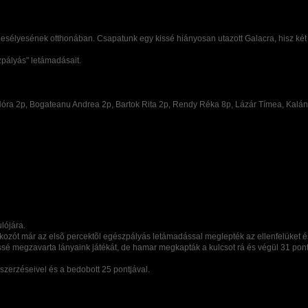
sélyesének otthonában. Csapatunk egy kissé hiányosan utazott Galacra, hisz két
zpályás" letámadásait.
Nóra 2p, Bogateanu Andrea 2p, Bartok Rita 2p, Rendy Réka 8p, Lázár Tímea, Kalá
lójára.
lkozót már az elsõ percektõl egészpályás letámadással meglepték az ellenfelüket é
ssé megzavarta lányaink játékát, de hamar megkapták a kulcsot rá és végül 31 pon
szerzéseivel és a bedobott 25 pontjával.