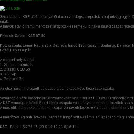
Kézdivásárhely Infó Centrum
Szombaton a KSE U16-os lányai Galacon vendégszerepeltek a bajnokság egyik fõe
miatt.
A lányok egy jó iramú mérkõzést játszottak és remekül bírták a galaci csapat "egés
Phoenix Galac - KSE 87-59
KSE csapata: Lénárt Paula 28p, Debreczi Iringó 19p, Kászoni Boglárka, Demeter 
Edzõ: Farkas Alpár.
A csoport helyezettjei:
1. Galaci Phoenix 6p
2. Brassói CSU 5p
3. KSE 4p
4. Botosani 3p
Az elsõ három helyezett jut tovább a bajnokság következõ szakaszába.
Vasárnap a kézdívasárhelyi Sortcsarnokban került sor az U18-as OB második fordu
A KSE vendége a bákói Sport Iskola csapata volt. Lányaink remekül kezdtek a talá
A második játékrészben a bákói csapat zónavédekezésre váltott ami eleinte egy ki
A mérkõzés legjobb játékosa Debreczi Iringó volt a számtalan lepattanó meg labda
KSE - Bákó-i ISK 76-45 (20-9;19-12;21-8;16-14)