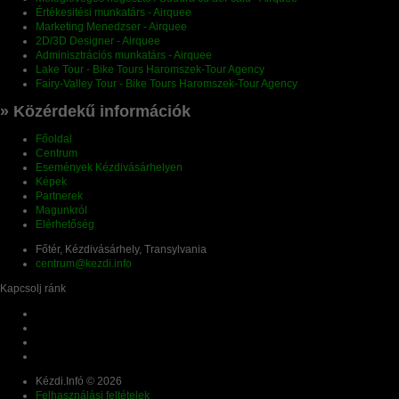
Értékesitési munkatárs - Airquee
Marketing Menedzser - Airquee
2D/3D Designer - Airquee
Adminisztrációs munkatárs - Airquee
Lake Tour - Bike Tours Haromszek-Tour Agency
Fairy-Valley Tour - Bike Tours Haromszek-Tour Agency
» Közérdekű információk
Főoldal
Centrum
Események Kézdivásárhelyen
Képek
Partnerek
Magunkról
Elérhetőség
Főtér, Kézdivásárhely, Transylvania
centrum@kezdi.info
Kapcsolj ránk
Kézdi.Infó © 2026
Felhasználási feltételek