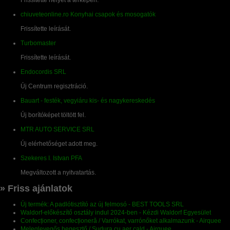
chiuveteonline.ro Konyhai csapok és mosogatók
Frissítette leírását.
Turbomaster
Frissítette leírását.
Endocordis SRL
Új Centrum regisztráció.
Bauart - festék, vegyiáru kis- és nagykereskedés
Új borítóképet töltött fel.
MTR AUTO SERVICE SRL
Új elérhetőséget adott meg.
Szekeres I. Istvan PFA
Megváltozott a nyitvatartás.
» Friss ajánlatok
Új termék: A padlótisztító az új felmosó - BEST TOOLS SRL
Waldorf-előkészítő osztály indul 2024-ben - Kézdi Waldorf Egyesület
Confecționer, confecționeră / Varrókat, varrónőket alkalmazunk - Airquee
Meleglevegős hegesztő / Sudura cu aer cald - Airquee