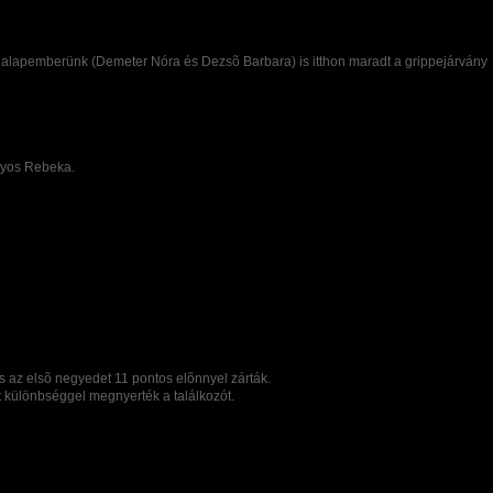
 alapemberünk (Demeter Nóra és Dezsõ Barbara) is itthon maradt a grippejárvány
nyos Rebeka.
s az elsõ negyedet 11 pontos elõnnyel zárták.
t különbséggel megnyerték a találkozót.