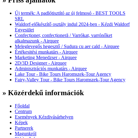
» Friss ajánlatok
Új termék: A padlótisztító az új felmosó - BEST TOOLS
SRL
Waldorf-előkészítő osztály indul 2024-ben - Kézdi Waldorf
Egyesület
Confecționer, confecționeră / Varrókat, varrónőket
alkalmazunk - Airquee
Meleglevegős hegesztő / Sudura cu aer cald - Airquee
Értékesitési munkatárs - Airquee
Marketing Menedzser - Airquee
2D/3D Designer - Airquee
Adminisztrációs munkatárs - Airquee
Lake Tour - Bike Tours Haromszek-Tour Agency
Fairy-Valley Tour - Bike Tours Haromszek-Tour Agency
» Közérdekű információk
Főoldal
Centrum
Események Kézdivásárhelyen
Képek
Partnerek
Magunkról