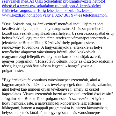
"Õszi Sokadalom, az értékszüret" mottóval indul útjára az idei
kézdivásárhelyi napok, amelyet augusztus 31. és szeptember 2.
között szerveznek meg Kézdivásárhelyen. Új szervezõcsapattal és új
helyszínekkel, egy minden téren rendezett városnapot terveznek -
jelentette be Bokor Tibor, Kézdivásárhely polgármestere, a
rendezvény fõvédnöke. A hagyományokra, értékekre és helyi
termékekre alapozott városünnep készül, ahol közkedvelt
magyarországi fellépõk és helyi zenekarok biztosítják az esti,
igényes programot. "Hosszútávú célunk, hogy az Õszi Sokadalom a
térség legnagyobb õszi vására legyen" - hangsúlyozta a
polgármester.
"Egy értékeket felvonultató városünnepet szeretnénk, ahol a
hagyományok és a kézmûves tevékenységek dominálnak, valamint,
ahol helyet kap minden olyan tevékenység, amely az õsszel
kapcsolatos. Vissza szeretnénk hozni az évekkel ezelõtti õszi vásárt"
- fogalmazott Bokor Tibor polgármester. A szervezõk azt ígérik,
hogy nemcsak este, a nagyszínpadi koncertekre lesz érdemes
kilátogatni, hanem a nappali programokra is, hiszen látványában,
helyszíneiben és kínálatában egy egészen más városünnepre