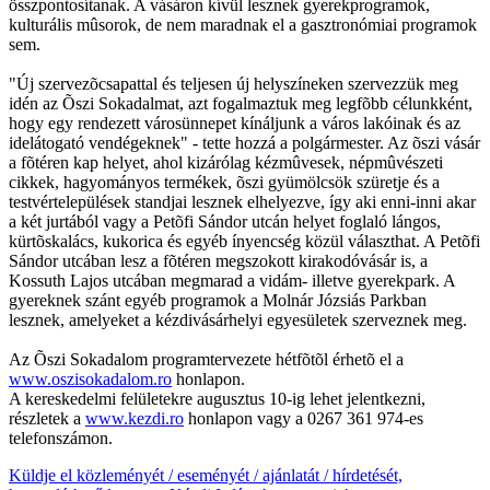
összpontosítanak. A vásáron kívül lesznek gyerekprogramok,
kulturális mûsorok, de nem maradnak el a gasztronómiai programok
sem.
"Új szervezõcsapattal és teljesen új helyszíneken szervezzük meg
idén az Õszi Sokadalmat, azt fogalmaztuk meg legfõbb célunkként,
hogy egy rendezett városünnepet kínáljunk a város lakóinak és az
idelátogató vendégeknek" - tette hozzá a polgármester. Az õszi vásár
a fõtéren kap helyet, ahol kizárólag kézmûvesek, népmûvészeti
cikkek, hagyományos termékek, õszi gyümölcsök szüretje és a
testvértelepülések standjai lesznek elhelyezve, így aki enni-inni akar
a két jurtából vagy a Petõfi Sándor utcán helyet foglaló lángos,
kürtõskalács, kukorica és egyéb ínyencség közül választhat. A Petõfi
Sándor utcában lesz a fõtéren megszokott kirakodóvásár is, a
Kossuth Lajos utcában megmarad a vidám- illetve gyerekpark. A
gyereknek szánt egyéb programok a Molnár Józsiás Parkban
lesznek, amelyeket a kézdivásárhelyi egyesületek szerveznek meg.
Az Õszi Sokadalom programtervezete hétfõtõl érhetõ el a
www.oszisokadalom.ro
honlapon.
A kereskedelmi felületekre augusztus 10-ig lehet jelentkezni,
részletek a
www.kezdi.ro
honlapon vagy a 0267 361 974-es
telefonszámon.
Küldje el közleményét / eseményét / ajánlatát / hírdetését,