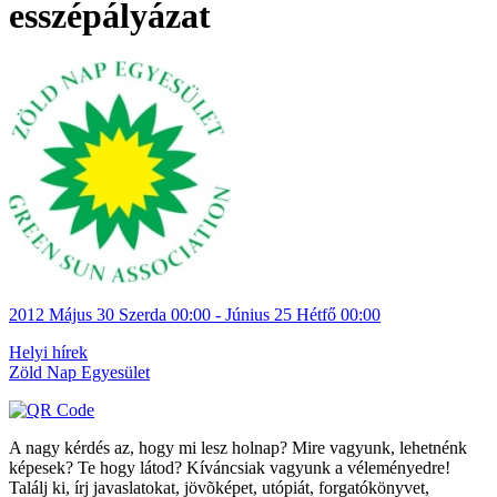
esszépályázat
2012
Május 30
Szerda
00:00
- Június 25
Hétfő
00:00
Helyi hírek
Zöld Nap Egyesület
A nagy kérdés az, hogy mi lesz holnap? Mire vagyunk, lehetnénk
képesek? Te hogy látod? Kíváncsiak vagyunk a véleményedre!
Találj ki, írj javaslatokat, jövõképet, utópiát, forgatókönyvet,