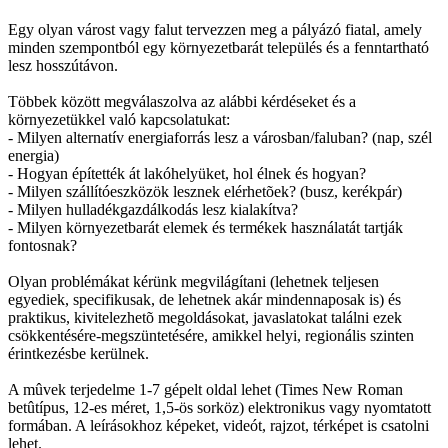
Egy olyan várost vagy falut tervezzen meg a pályázó fiatal, amely
minden szempontból egy környezetbarát település és a fenntartható
lesz hosszútávon.
Többek között megválaszolva az alábbi kérdéseket és a
környezetükkel való kapcsolatukat:
- Milyen alternatív energiaforrás lesz a városban/faluban? (nap, szél
energia)
- Hogyan építették át lakóhelyüket, hol élnek és hogyan?
- Milyen szállítóeszközök lesznek elérhetõek? (busz, kerékpár)
- Milyen hulladékgazdálkodás lesz kialakítva?
- Milyen környezetbarát elemek és termékek használatát tartják
fontosnak?
Olyan problémákat kérünk megvilágítani (lehetnek teljesen
egyediek, specifikusak, de lehetnek akár mindennaposak is) és
praktikus, kivitelezhetõ megoldásokat, javaslatokat találni ezek
csökkentésére-megszüntetésére, amikkel helyi, regionális szinten
érintkezésbe kerülnek.
A mûvek terjedelme 1-7 gépelt oldal lehet (Times New Roman
betûtípus, 12-es méret, 1,5-ös sorköz) elektronikus vagy nyomtatott
formában. A leírásokhoz képeket, videót, rajzot, térképet is csatolni
lehet.