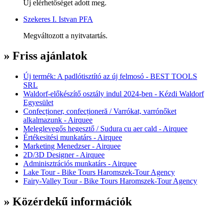
Új elérhetőséget adott meg.
Szekeres I. Istvan PFA
Megváltozott a nyitvatartás.
» Friss ajánlatok
Új termék: A padlótisztító az új felmosó - BEST TOOLS
SRL
Waldorf-előkészítő osztály indul 2024-ben - Kézdi Waldorf
Egyesület
Confecționer, confecționeră / Varrókat, varrónőket
alkalmazunk - Airquee
Meleglevegős hegesztő / Sudura cu aer cald - Airquee
Értékesitési munkatárs - Airquee
Marketing Menedzser - Airquee
2D/3D Designer - Airquee
Adminisztrációs munkatárs - Airquee
Lake Tour - Bike Tours Haromszek-Tour Agency
Fairy-Valley Tour - Bike Tours Haromszek-Tour Agency
» Közérdekű információk