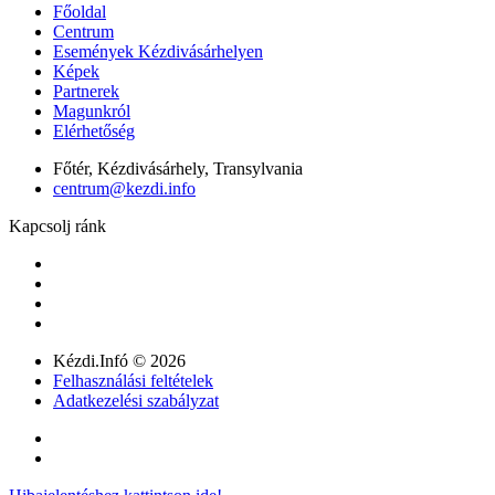
Főoldal
Centrum
Események Kézdivásárhelyen
Képek
Partnerek
Magunkról
Elérhetőség
Főtér, Kézdivásárhely, Transylvania
centrum@kezdi.info
Kapcsolj ránk
Kézdi.Infó © 2026
Felhasználási feltételek
Adatkezelési szabályzat