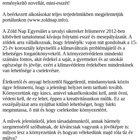
reménykeltõ novellát, mini-esszét!
A beérkezett alkotásokat teljes terjedelmükben megjelentetjük
portálunkon (www.zoldnap.info).
A Zöld Nap Egyesület a tavalyi sikereket felismerve 2012-ben
kibõvített tartalommal kívánja folytatni esszé és mesepályázatát. A
zöldek arra vállalkoznak, hogy felmérjék: vajon mit gondolnak a 15-
25 év korosztály képviselõi a klímaváltozás problémájáról és a
lehetséges forgatókönyvekrõl. A környezetvédelem mindenki
számára fontos, akit érdekel a saját, a gyermekei és az unokái
egészsége és jövõje, ezért a klímavédelem érdekében mindenkinek
van lehetõsége a cselekvésre.
Életkortól és anyagi helyzettõl függetlenül, mindannyiunk közös
ügye felismerni, hogy a jelenlegi helyzet nem tartható tovább.
Környezetünk egy kincs, amivel takarékoskodni kell, amit óvni,
védeni kell, de ez lehet, éppen a kreativitásunkon múlik. Ez az
esszépályázat arra nyújthat kitûnõ lehetõséget, hogy bárki
megmutassa, õ mit és hogy cselekedne környezetéért.
A mûvek jelenünkrõl, jelen társadalmunkról, annak bármely
szegmensérõl szólhatnak, de kíváncsiak vagyunk a jövõképre is:
milyen lesz a környezetünk és hogyan vélekedünk majd róla tíz év
múlva?