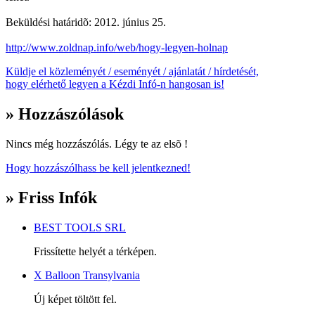
Beküldési határidõ: 2012. június 25.
http://www.zoldnap.info/web/hogy-legyen-holnap
Küldje el közleményét / eseményét / ajánlatát / hírdetését,
hogy elérhető legyen a Kézdi Infó-n hangosan is!
» Hozzászólások
Nincs még hozzászólás. Légy te az elsõ !
Hogy hozzászólhass be kell jelentkezned!
» Friss Infók
BEST TOOLS SRL
Frissítette helyét a térképen.
X Balloon Transylvania
Új képet töltött fel.