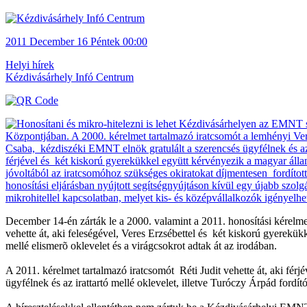
2011
December 16
Péntek
00:00
Helyi hírek
Kézdivásárhely Infó Centrum
December 14-én zárták le a 2000. valamint a 2011. honosítási kérel
vehette át, aki feleségével, Veres Erzsébettel és két kiskorú gyerek
mellé elismerõ oklevelet és a virágcsokrot adtak át az irodában.
A 2011. kérelmet tartalmazó iratcsomót Réti Judit vehette át, aki fé
ügyfélnek és az irattartó mellé oklevelet, illetve Turóczy Árpád fordí