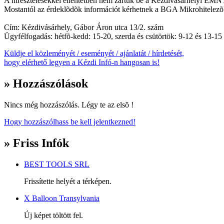
A híresztelésekkel ellentétben nem zártuk be a Kézdivásárhelyi EMNT ir
Mostantól az érdeklõdõk információt kérhetnek a BGA Mikrohitelezõ Tá
Cím: Kézdivásárhely, Gábor Áron utca 13/2. szám
Ügyfélfogadás: hétfõ-kedd: 15-20, szerda és csütörtök: 9-12 és 13-15 
Küldje el közleményét / eseményét / ajánlatát / hírdetését,
hogy elérhető legyen a Kézdi Infó-n hangosan is!
» Hozzászólások
Nincs még hozzászólás. Légy te az elsõ !
Hogy hozzászólhass be kell jelentkezned!
» Friss Infók
BEST TOOLS SRL
Frissítette helyét a térképen.
X Balloon Transylvania
Új képet töltött fel.