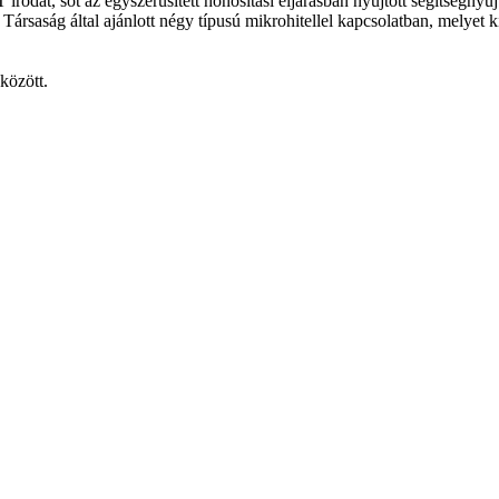
odát, sõt az egyszerûsített honosítási eljárásban nyújtott segítségnyújt
rsaság által ajánlott négy típusú mikrohitellel kapcsolatban, melyet k
között.