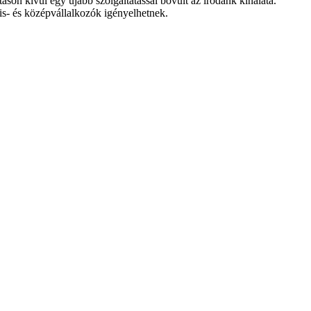
áson kívül egy újabb szolgáltatással bõvült az irodánk kínálata.
is- és középvállalkozók igényelhetnek.