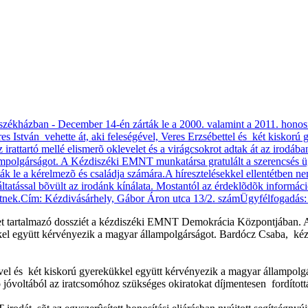
met tartalmazó dossziét a kézdiszéki EMNT Demokrácia Központjában. A
ükkel együtt kérvényezik a magyar állampolgárságot. Bardócz Csaba, kéz
rjével és két kiskorú gyerekükkel együtt kérvényezik a magyar állampo
tó jóvoltából az iratcsomóhoz szükséges okiratokat díjmentesen fordított