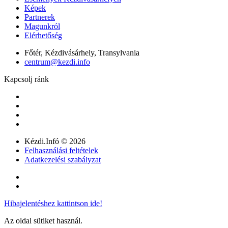
Képek
Partnerek
Magunkról
Elérhetőség
Főtér, Kézdivásárhely, Transylvania
centrum@kezdi.info
Kapcsolj ránk
Kézdi.Infó © 2026
Felhasználási feltételek
Adatkezelési szabályzat
Hibajelentéshez kattintson ide!
Az oldal sütiket használ.