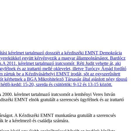
 2000. kérelmet tartalmazó iratcsomót a lemhényi Veres István
diszéki EMNT elnök gratulált a szerencsés ügyfélnek és az irattartó
lgárságot. A Kézdiszéki EMNT munkatársa gratulált a szerencsés
ák le a kérelmezõ és családja számára.