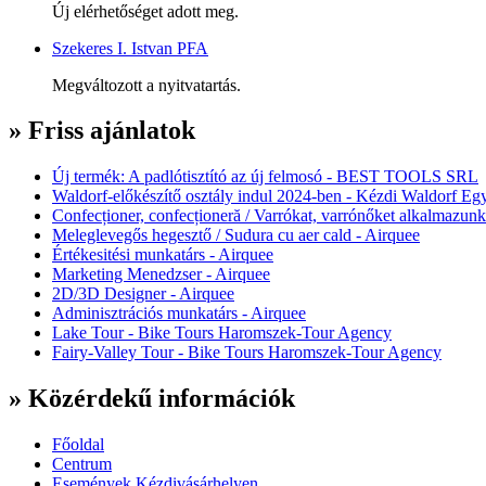
Új elérhetőséget adott meg.
Szekeres I. Istvan PFA
Megváltozott a nyitvatartás.
» Friss ajánlatok
Új termék: A padlótisztító az új felmosó - BEST TOOLS SRL
Waldorf-előkészítő osztály indul 2024-ben - Kézdi Waldorf Egy
Confecționer, confecționeră / Varrókat, varrónőket alkalmazunk
Meleglevegős hegesztő / Sudura cu aer cald - Airquee
Értékesitési munkatárs - Airquee
Marketing Menedzser - Airquee
2D/3D Designer - Airquee
Adminisztrációs munkatárs - Airquee
Lake Tour - Bike Tours Haromszek-Tour Agency
Fairy-Valley Tour - Bike Tours Haromszek-Tour Agency
» Közérdekű információk
Főoldal
Centrum
Események Kézdivásárhelyen