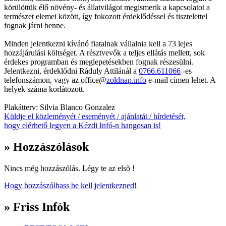
körülöttük élő növény- és állatvilágot megismerik a kapcsolatot a
természet elemei között, így fokozott érdeklődéssel és tisztelettel
fognak járni benne.
Minden jelentkezni kívánó fiatalnak vállalnia kell a 73 lejes
hozzájárulási költséget. A résztvevők a teljes ellátás mellett, sok
érdekes programban és meglepetésekben fognak részesülni.
Jelentkezni, érdeklődni Ráduly Attilánál a
0766.611066
-es
telefonszámon, vagy az office@
zoldnap.info
e-mail címen lehet. A
helyek száma korlátozott.
Plakátterv: Silvia Blanco Gonzalez
Küldje el közleményét / eseményét / ajánlatát / hírdetését,
hogy elérhető legyen a Kézdi Infó-n hangosan is!
» Hozzászólások
Nincs még hozzászólás. Légy te az elsõ !
Hogy hozzászólhass be kell jelentkezned!
» Friss Infók