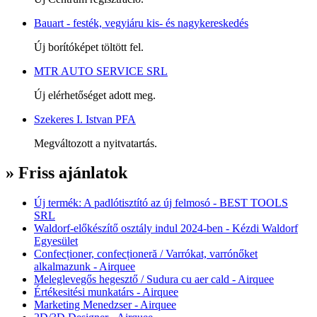
Bauart - festék, vegyiáru kis- és nagykereskedés
Új borítóképet töltött fel.
MTR AUTO SERVICE SRL
Új elérhetőséget adott meg.
Szekeres I. Istvan PFA
Megváltozott a nyitvatartás.
» Friss ajánlatok
Új termék: A padlótisztító az új felmosó - BEST TOOLS
SRL
Waldorf-előkészítő osztály indul 2024-ben - Kézdi Waldorf
Egyesület
Confecționer, confecționeră / Varrókat, varrónőket
alkalmazunk - Airquee
Meleglevegős hegesztő / Sudura cu aer cald - Airquee
Értékesitési munkatárs - Airquee
Marketing Menedzser - Airquee