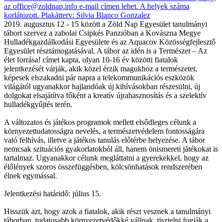
2019. augusztus 12 - 15 között a Zöld Nap Egyesület tanulmányi
tábort szervez a zabolai Csipkés Panzióban a Kovászna Megye
Hulladékgazdálkodási Egyesülete és az Aquacov Közösségfejlesztő
Egyesület résztámogatásával. A tábor az idén is a Természet – Az
élet forrása! címet kapta, olyan 10-16 év közötti fiatalok
jelentkezését várják, akik közel érzik magukhoz a természetet,
képesek elszakadni pár napra a telekommunikációs eszközök
világától ugyanakkor hajlandóak új kihívásokban részesülni, új
dolgokat elsajátítva főként a kreatív újrahasznosítás és a szelektív
hulladékgyűjtés terén.
A változatos és játékos programok mellett elsődleges célunk a
környezettudatosságra nevelés, a természetvédelem fontosságára
való felhívás, illetve a játékos tanulás előtérbe helyezése. A tábor
nemcsak szituációs gyakorlatokból áll, hanem önismereti játékokat is
tartalmaz. Ugyanakkor célunk megláttatni a gyerekekkel, hogy az
élőlények szoros összefüggésben, kölcsönhatások rendszerében
élnek egymással.
Jelentkezési határidő: július 15.
Hisszük azt, hogy azok a fiatalok, akik részt vesznek a tanulmányi
táborban, tudatosabb környezetvédőkké vállnak, tisztelni fogják a