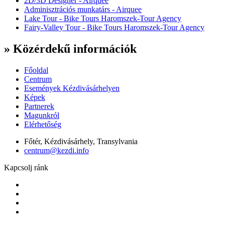
2D/3D Designer - Airquee
Adminisztrációs munkatárs - Airquee
Lake Tour - Bike Tours Haromszek-Tour Agency
Fairy-Valley Tour - Bike Tours Haromszek-Tour Agency
» Közérdekű információk
Főoldal
Centrum
Események Kézdivásárhelyen
Képek
Partnerek
Magunkról
Elérhetőség
Főtér, Kézdivásárhely, Transylvania
centrum@kezdi.info
Kapcsolj ránk