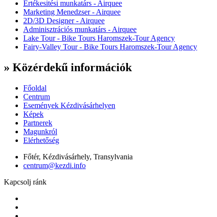
Értékesitési munkatárs - Airquee
Marketing Menedzser - Airquee
2D/3D Designer - Airquee
Adminisztrációs munkatárs - Airquee
Lake Tour - Bike Tours Haromszek-Tour Agency
Fairy-Valley Tour - Bike Tours Haromszek-Tour Agency
» Közérdekű információk
Főoldal
Centrum
Események Kézdivásárhelyen
Képek
Partnerek
Magunkról
Elérhetőség
Főtér, Kézdivásárhely, Transylvania
centrum@kezdi.info
Kapcsolj ránk