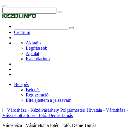
Centrum
Aktuális
Legfrissebb
Ajánlat
Kalendárium
Belépés
Belépés
Regisztráció
Elfelejtettem a jelszavam
Városháza - Vásár elõtt a fõtér - fotó: Deme Tamás