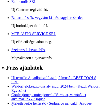
Endocordis SRL
Új Centrum regisztráció.
Bauart - festék, vegyiáru kis- és nagykereskedés
Új borítóképet töltött fel.
MTR AUTO SERVICE SRL
Új elérhetőséget adott meg.
Szekeres I. Istvan PFA
Megváltozott a nyitvatartás.
» Friss ajánlatok
Új termék: A padlótisztító az új felmosó - BEST TOOLS
SRL
Waldorf-előkészítő osztály indul 2024-ben - Kézdi Waldorf
Egyesület
Confecționer, confecționeră / Varrókat, varrónőket
alkalmazunk - Airquee
Meleglevegős hegesztő / Sudura cu aer cald - Airquee