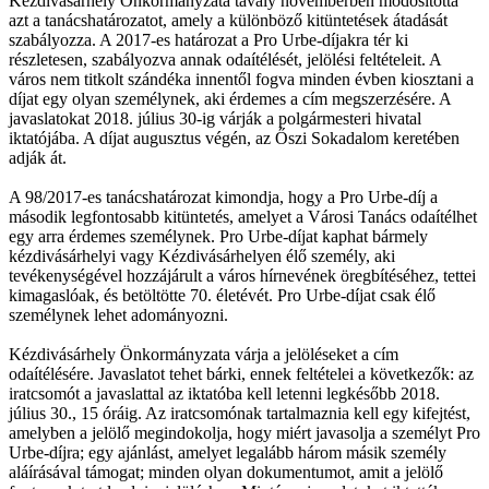
Kézdivásárhely Önkormányzata tavaly novemberben módosította
azt a tanácshatározatot, amely a különböző kitüntetések átadását
szabályozza. A 2017-es határozat a Pro Urbe-díjakra tér ki
részletesen, szabályozva annak odaítélését, jelölési feltételeit. A
város nem titkolt szándéka innentől fogva minden évben kiosztani a
díjat egy olyan személynek, aki érdemes a cím megszerzésére. A
javaslatokat 2018. július 30-ig várják a polgármesteri hivatal
iktatójába. A díjat augusztus végén, az Őszi Sokadalom keretében
adják át.
A 98/2017-es tanácshatározat kimondja, hogy a Pro Urbe-díj a
második legfontosabb kitüntetés, amelyet a Városi Tanács odaítélhet
egy arra érdemes személynek. Pro Urbe-díjat kaphat bármely
kézdivásárhelyi vagy Kézdivásárhelyen élő személy, aki
tevékenységével hozzájárult a város hírnevének öregbítéséhez, tettei
kimagaslóak, és betöltötte 70. életévét. Pro Urbe-díjat csak élő
személynek lehet adományozni.
Kézdivásárhely Önkormányzata várja a jelöléseket a cím
odaítélésére. Javaslatot tehet bárki, ennek feltételei a következők: az
iratcsomót a javaslattal az iktatóba kell letenni legkésőbb 2018.
július 30., 15 óráig. Az iratcsomónak tartalmaznia kell egy kifejtést,
amelyben a jelölő megindokolja, hogy miért javasolja a személyt Pro
Urbe-díjra; egy ajánlást, amelyet legalább három másik személy
aláírásával támogat; minden olyan dokumentumot, amit a jelölő