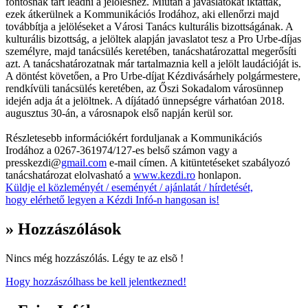
fontosnak tart leadni a jelöléshez. Miután a javaslatokat iktatták,
ezek átkerülnek a Kommunikációs Irodához, aki ellenőrzi majd
továbbítja a jelöléseket a Városi Tanács kulturális bizottságának. A
kulturális bizottság, a jelöltek alapján javaslatot tesz a Pro Urbe-díjas
személyre, majd tanácsülés keretében, tanácshatározattal megerősíti
azt. A tanácshatározatnak már tartalmaznia kell a jelölt laudációját is.
A döntést követően, a Pro Urbe-díjat Kézdivásárhely polgármestere,
rendkívüli tanácsülés keretében, az Őszi Sokadalom városünnep
idején adja át a jelöltnek. A díjátadó ünnepségre várhatóan 2018.
augusztus 30-án, a városnapok első napján kerül sor.
Részletesebb információkért forduljanak a Kommunikációs
Irodához a 0267-361974/127-es belső számon vagy a
presskezdi@
gmail.com
e-mail címen. A kitüntetéseket szabályozó
tanácshatározat elolvasható a
www.kezdi.ro
honlapon.
Küldje el közleményét / eseményét / ajánlatát / hírdetését,
hogy elérhető legyen a Kézdi Infó-n hangosan is!
» Hozzászólások
Nincs még hozzászólás. Légy te az elsõ !
Hogy hozzászólhass be kell jelentkezned!