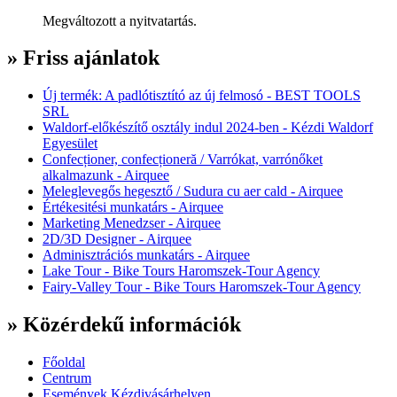
Megváltozott a nyitvatartás.
» Friss ajánlatok
Új termék: A padlótisztító az új felmosó - BEST TOOLS
SRL
Waldorf-előkészítő osztály indul 2024-ben - Kézdi Waldorf
Egyesület
Confecționer, confecționeră / Varrókat, varrónőket
alkalmazunk - Airquee
Meleglevegős hegesztő / Sudura cu aer cald - Airquee
Értékesitési munkatárs - Airquee
Marketing Menedzser - Airquee
2D/3D Designer - Airquee
Adminisztrációs munkatárs - Airquee
Lake Tour - Bike Tours Haromszek-Tour Agency
Fairy-Valley Tour - Bike Tours Haromszek-Tour Agency
» Közérdekű információk
Főoldal
Centrum
Események Kézdivásárhelyen