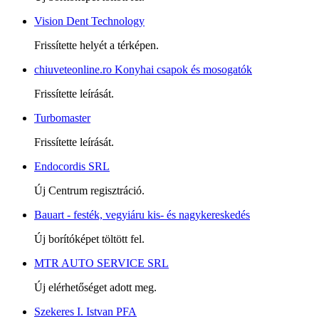
Vision Dent Technology
Frissítette helyét a térképen.
chiuveteonline.ro Konyhai csapok és mosogatók
Frissítette leírását.
Turbomaster
Frissítette leírását.
Endocordis SRL
Új Centrum regisztráció.
Bauart - festék, vegyiáru kis- és nagykereskedés
Új borítóképet töltött fel.
MTR AUTO SERVICE SRL
Új elérhetőséget adott meg.
Szekeres I. Istvan PFA