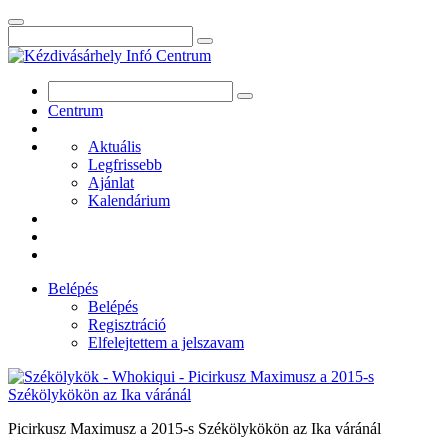
Centrum
Aktuális
Legfrissebb
Ajánlat
Kalendárium
Belépés
Belépés
Regisztráció
Elfelejtettem a jelszavam
Picirkusz Maximusz a 2015-s Székölykökön az Ika váránál