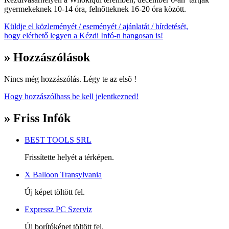
gyermekeknek 10-14 óra, felnõtteknek 16-20 óra között.
Küldje el közleményét / eseményét / ajánlatát / hírdetését,
hogy elérhető legyen a Kézdi Infó-n hangosan is!
» Hozzászólások
Nincs még hozzászólás. Légy te az elsõ !
Hogy hozzászólhass be kell jelentkezned!
» Friss Infók
BEST TOOLS SRL
Frissítette helyét a térképen.
X Balloon Transylvania
Új képet töltött fel.
Expressz PC Szerviz
Új borítóképet töltött fel.