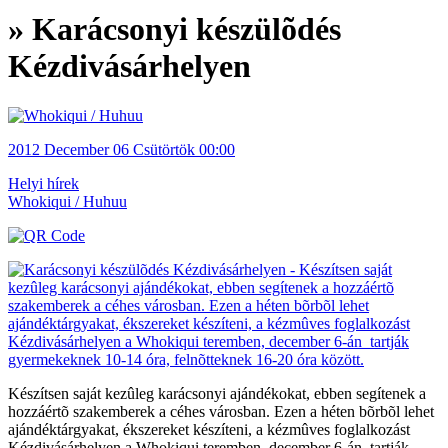
» Karácsonyi készülõdés
Kézdivásárhelyen
2012
December 06
Csütörtök
00:00
Helyi hírek
Whokiqui / Huhuu
Készítsen saját kezûleg karácsonyi ajándékokat, ebben segítenek a
hozzáértõ szakemberek a céhes városban. Ezen a héten bõrbõl lehet
ajándéktárgyakat, ékszereket készíteni, a kézmûves foglalkozást
Kézdivásárhelyen a Whokiqui teremben, december 6-án tartják