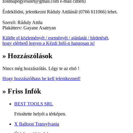
zoldnapegyesulet@gmail.com e-mail címen)
Érdeklõdni, jelentkezni Ráduly Attilánál (0766 611066) lehet.
Szerzõ: Ráduly Attila
Plakátterv: Gayane Asatryan
Küldje el közleményét / eseményét / ajánlatát / hírdetését,
hogy elérhető legyen a Kézdi Infó-n hangosan is!
» Hozzászólások
Nincs még hozzászólás. Légy te az elsõ !
Hogy hozzászólhass be kell jelentkezned!
» Friss Infók
BEST TOOLS SRL
Frissítette helyét a térképen.
X Balloon Transylvania