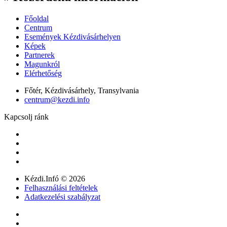
Főoldal
Centrum
Események Kézdivásárhelyen
Képek
Partnerek
Magunkról
Elérhetőség
Főtér, Kézdivásárhely, Transylvania
centrum@kezdi.info
Kapcsolj ránk
Kézdi.Infó © 2026
Felhasználási feltételek
Adatkezelési szabályzat