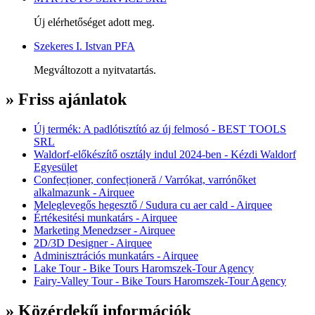
Új elérhetőséget adott meg.
Szekeres I. Istvan PFA
Megváltozott a nyitvatartás.
» Friss ajánlatok
Új termék: A padlótisztító az új felmosó - BEST TOOLS
SRL
Waldorf-előkészítő osztály indul 2024-ben - Kézdi Waldorf
Egyesület
Confecționer, confecționeră / Varrókat, varrónőket
alkalmazunk - Airquee
Meleglevegős hegesztő / Sudura cu aer cald - Airquee
Értékesitési munkatárs - Airquee
Marketing Menedzser - Airquee
2D/3D Designer - Airquee
Adminisztrációs munkatárs - Airquee
Lake Tour - Bike Tours Haromszek-Tour Agency
Fairy-Valley Tour - Bike Tours Haromszek-Tour Agency
» Közérdekű információk