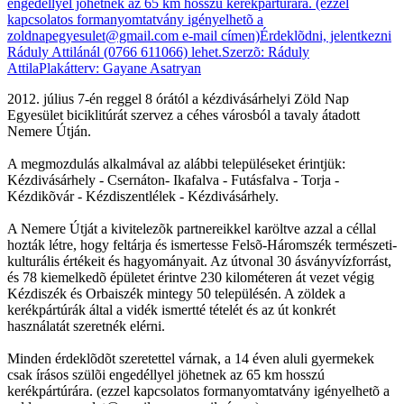
2012. július 7-én reggel 8 órától a kézdivásárhelyi Zöld Nap
Egyesület biciklitúrát szervez a céhes városból a tavaly átadott
Nemere Útján.
A megmozdulás alkalmával az alábbi településeket érintjük:
Kézdivásárhely - Csernáton- Ikafalva - Futásfalva - Torja -
Kézdikõvár - Kézdiszentlélek - Kézdivásárhely.
A Nemere Útját a kivitelezõk partnereikkel karöltve azzal a céllal
hozták létre, hogy feltárja és ismertesse Felsõ-Háromszék természeti-
kulturális értékeit és hagyományait. Az útvonal 30 ásványvízforrást,
és 78 kiemelkedõ épületet érintve 230 kilométeren át vezet végig
Kézdiszék és Orbaiszék mintegy 50 településén. A zöldek a
kerékpártúrák által a vidék ismertté tételét és az út konkrét
használatát szeretnék elérni.
Minden érdeklõdõt szeretettel várnak, a 14 éven aluli gyermekek
csak írásos szülõi engedéllyel jöhetnek az 65 km hosszú
kerékpártúrára. (ezzel kapcsolatos formanyomtatvány igényelhetõ a