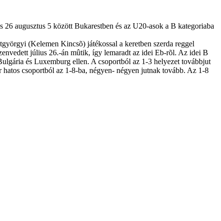
us 26 augusztus 5 között Bukarestben és az U20-asok a B kategoriaba
tgyörgyi (Kelemen Kincsõ) játékossal a keretben szerda reggel
envedett július 26.-án mûtik, így lemaradt az idei Eb-rõl. Az idei B
ulgária és Luxemburg ellen. A csoportból az 1-3 helyezet továbbjut
r hatos csoportból az 1-8-ba, négyen- négyen jutnak tovább. Az 1-8