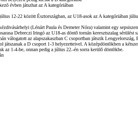
tkezõ évben játszhat az A kategóriában
július 12-22 között Észtországban, az U18-asok az A kategóriában júli
kézdivásárhelyi (Lénárt Paula és Demeter Nóra) valamint egy sepsiszen
sarasa Debreczi Iringó az U18-as döntõ tornán keresztszalag sérülést sz
án válogatott az alapszakaszban C csoportban játszik Lengyelország, B
ol játszanak a D csoport 1-3 helyezetteivel. A középdöntõkben a kétsze
nak az 1-4-be, onnan pedig a július 22.-én sorra kerülõ döntõkbe.
án