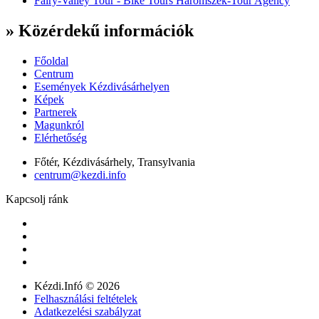
Fairy-Valley Tour - Bike Tours Haromszek-Tour Agency
» Közérdekű információk
Főoldal
Centrum
Események Kézdivásárhelyen
Képek
Partnerek
Magunkról
Elérhetőség
Főtér, Kézdivásárhely, Transylvania
centrum@kezdi.info
Kapcsolj ránk
Kézdi.Infó © 2026
Felhasználási feltételek
Adatkezelési szabályzat