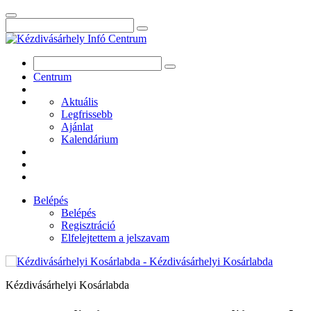
Centrum
Aktuális
Legfrissebb
Ajánlat
Kalendárium
Belépés
Belépés
Regisztráció
Elfelejtettem a jelszavam
Kézdivásárhelyi Kosárlabda