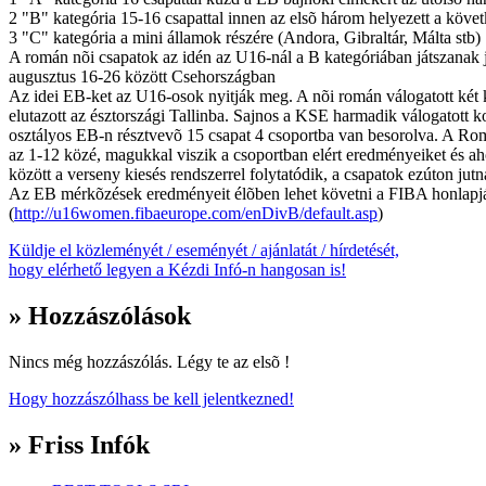
2 "B" kategória 15-16 csapattal innen az elsõ három helyezett a köve
3 "C" kategória a mini államok részére (Andora, Gibraltár, Málta stb)
A román nõi csapatok az idén az U16-nál a B kategóriában játszanak 
augusztus 16-26 között Csehországban
Az idei EB-ket az U16-osok nyitják meg. A nõi román válogatott két 
elutazott az észtországi Tallinba. Sajnos a KSE harmadik válogatott ko
osztályos EB-n résztvevõ 15 csapat 4 csoportba van besorolva. A Rom
az 1-12 közé, magukkal viszik a csoportban elért eredményeiket és ah
között a verseny kiesés rendszerrel folytatódik, a csapatok ezúton jut
Az EB mérkõzések eredményeit élõben lehet követni a FIBA honlapj
(
http://u16women.fibaeurope.com/enDivB/default.asp
)
Küldje el közleményét / eseményét / ajánlatát / hírdetését,
hogy elérhető legyen a Kézdi Infó-n hangosan is!
» Hozzászólások
Nincs még hozzászólás. Légy te az elsõ !
Hogy hozzászólhass be kell jelentkezned!
» Friss Infók