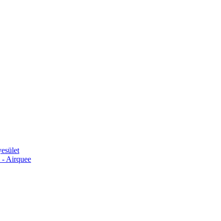
esület
 - Airquee