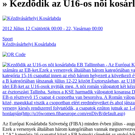
» Kezdõdik az U16-os nõi kosár
2012
Július
12 Csütörtök
00:00
-
22, Vasárnap
00:00
Sport
Kézdivásárhelyi Kosárlabda
Az Európai Kosárlabda Szövetség (FIBA) minden évben július - augu
Ezek a versenyek általában három kategóriában vannak megszervezv
1 "A" kategória 16 csapattal küzd a EB bajnoki címekért az utolsó há