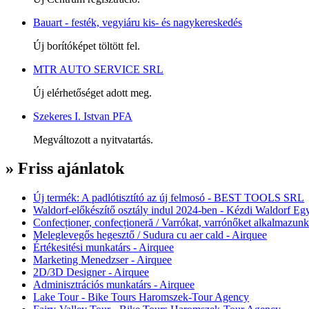
Bauart - festék, vegyiáru kis- és nagykereskedés
Új borítóképet töltött fel.
MTR AUTO SERVICE SRL
Új elérhetőséget adott meg.
Szekeres I. Istvan PFA
Megváltozott a nyitvatartás.
» Friss ajánlatok
Új termék: A padlótisztító az új felmosó - BEST TOOLS SRL
Waldorf-előkészítő osztály indul 2024-ben - Kézdi Waldorf Egy
Confecționer, confecționeră / Varrókat, varrónőket alkalmazunk
Meleglevegős hegesztő / Sudura cu aer cald - Airquee
Értékesitési munkatárs - Airquee
Marketing Menedzser - Airquee
2D/3D Designer - Airquee
Adminisztrációs munkatárs - Airquee
Lake Tour - Bike Tours Haromszek-Tour Agency