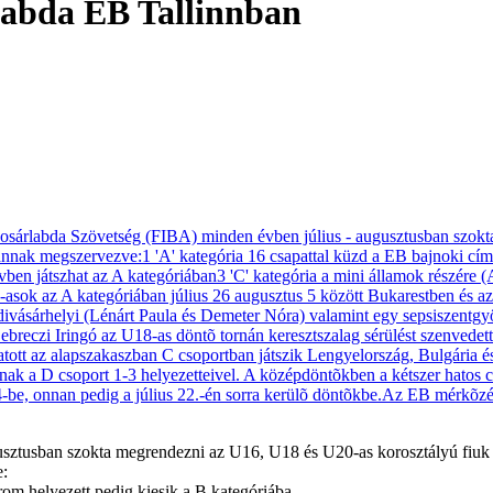
labda EB Tallinnban
sztusban szokta megrendezni az U16, U18 és U20-as korosztályú fiuk 
e:
rom helyezett pedig kiesik a B kategóriába