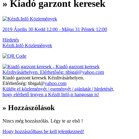
» Kiadó garzont keresek
2019
Április 30
Kedd
12:00
- Május 31
Péntek
12:00
Hírdetés
Kézdi.Infó Közlemények
Kiadó garzont keresek Kézdivásárhelyen.
Elérhetőség: tibigal@
yahoo.com
Küldje el közleményét / eseményét / ajánlatát / hírdetését,
hogy elérhető legyen a Kézdi Infó-n hangosan is!
» Hozzászólások
Nincs még hozzászólás. Légy te az elsõ !
Hogy hozzászólhass be kell jelentkezned!