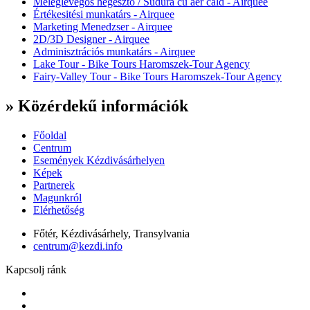
Meleglevegős hegesztő / Sudura cu aer cald - Airquee
Értékesitési munkatárs - Airquee
Marketing Menedzser - Airquee
2D/3D Designer - Airquee
Adminisztrációs munkatárs - Airquee
Lake Tour - Bike Tours Haromszek-Tour Agency
Fairy-Valley Tour - Bike Tours Haromszek-Tour Agency
» Közérdekű információk
Főoldal
Centrum
Események Kézdivásárhelyen
Képek
Partnerek
Magunkról
Elérhetőség
Főtér, Kézdivásárhely, Transylvania
centrum@kezdi.info
Kapcsolj ránk