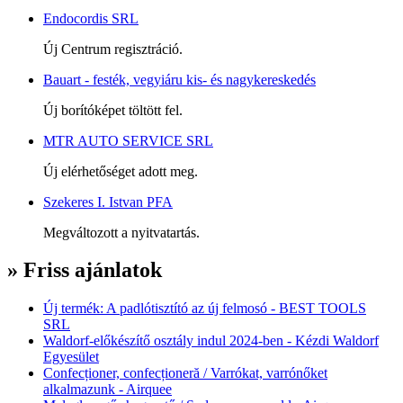
Endocordis SRL
Új Centrum regisztráció.
Bauart - festék, vegyiáru kis- és nagykereskedés
Új borítóképet töltött fel.
MTR AUTO SERVICE SRL
Új elérhetőséget adott meg.
Szekeres I. Istvan PFA
Megváltozott a nyitvatartás.
» Friss ajánlatok
Új termék: A padlótisztító az új felmosó - BEST TOOLS
SRL
Waldorf-előkészítő osztály indul 2024-ben - Kézdi Waldorf
Egyesület
Confecționer, confecționeră / Varrókat, varrónőket
alkalmazunk - Airquee