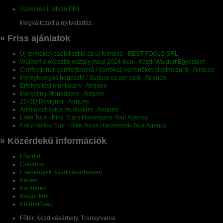
Szekeres I. Istvan PFA
Megváltozott a nyitvatartás.
» Friss ajánlatok
Új termék: A padlótisztító az új felmosó - BEST TOOLS SRL
Waldorf-előkészítő osztály indul 2024-ben - Kézdi Waldorf Egyesület
Confecționer, confecționeră / Varrókat, varrónőket alkalmazunk - Airquee
Meleglevegős hegesztő / Sudura cu aer cald - Airquee
Értékesitési munkatárs - Airquee
Marketing Menedzser - Airquee
2D/3D Designer - Airquee
Adminisztrációs munkatárs - Airquee
Lake Tour - Bike Tours Haromszek-Tour Agency
Fairy-Valley Tour - Bike Tours Haromszek-Tour Agency
» Közérdekű információk
Főoldal
Centrum
Események Kézdivásárhelyen
Képek
Partnerek
Magunkról
Elérhetőség
Főtér, Kézdivásárhely, Transylvania