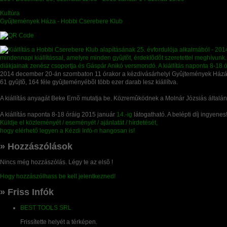
Kultúra
Gyűjtemények Háza - Hobbi Cserebere Klub
2014 december 20-án szombaton 11 órakor a kézdivásárhelyi Gyûjtemények Házában
61 gyûjtõ, 164 féle gyûjteményébõl több ezer darab lesz kiállítva.
A kiállítás anyagát Beke Ernõ mutatja be. Közremûködnek a Molnár Józsiás általá
A kiállítás naponta 8-18 óráig 2015 január
14.-ig
látogatható. A belépti díj ingyenes
Küldje el közleményét / eseményét / ajánlatát / hírdetését,
hogy elérhető legyen a Kézdi Infó-n hangosan is!
» Hozzászólások
Nincs még hozzászólás. Légy te az elsõ !
Hogy hozzászólhass be kell jelentkezned!
» Friss Infók
BEST TOOLS SRL
Frissítette helyét a térképen.