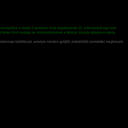
napi kiállítással, amelyre minden gyûjtõt, érdeklõdõt szeretettel meghívunk.