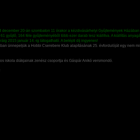
 ünnepeljük a Hobbi Cserebere Klub alapításának 25. évfordulóját egy nem minden
nos iskola diákjainak zenész csoportja és Gáspár Anikó versmondó.
!