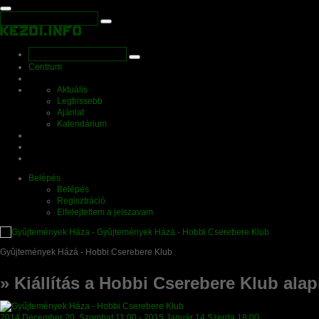
Centrum
Aktuális
Legfrissebb
Ajánlat
Kalendárium
Belépés
Belépés
Regisztráció
Elfelejtettem a jelszavam
Gyûjtemények Házá - Hobbi Cserebere Klub
» Kiállítás a Hobbi Cserebere Klub alap
2014
December
20, Szombat
11:00
-
2015
Január 14
Szerda
18:00