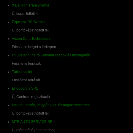
X Balloon Transylvania
Új képet töltött fel.
Expressz PC Szerviz
Új borítóképet töltött fel.
Vision Dent Technology
Frissítette helyét a térképen.
chiuveteonline.ro Konyhai csapok és mosogatók
Frissítette leírását.
Turbomaster
Frissítette leírását.
Endocordis SRL
Új Centrum regisztráció.
Bauart - festék, vegyiáru kis- és nagykereskedés
Új borítóképet töltött fel.
MTR AUTO SERVICE SRL
Új elérhetőséget adott meg.