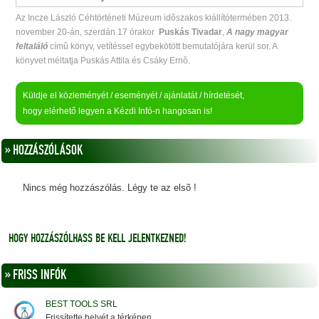
Az Incze László Céhtörténeti Múzeum idõszakos kiállítótermében 2013.
november 20-án, szerdán 17 órakor
Puskás Tivadar
,
A nagy magyar
feltaláló
címû könyv, vetítéssel egybekötött bemutatójára kerül sor. A
könyvet méltatja Puskás Attila és Csáky Ernõ.
Küldje el közleményét / eseményét / ajánlatát / hírdetését,
hogy elérhető legyen a Kézdi Infó-n hangosan is!
» HOZZÁSZÓLÁSOK
Nincs még hozzászólás. Légy te az elsõ !
HOGY HOZZÁSZÓLHASS BE KELL JELENTKEZNED!
» FRISS INFÓK
BEST TOOLS SRL
Frissítette helyét a térképen.