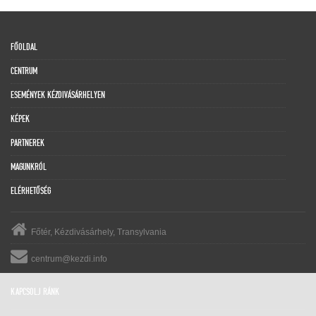
FŐOLDAL
CENTRUM
ESEMÉNYEK KÉZDIVÁSÁRHELYEN
KÉPEK
PARTNEREK
MAGUNKRÓL
ELÉRHETŐSÉG
Főtér, Kézdivásárhely, Transylvania
centrum@kezdi.info
KAPCSOLJ RÁNK