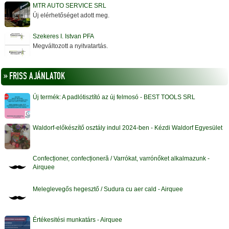
MTR AUTO SERVICE SRL
Új elérhetőséget adott meg.
Szekeres I. Istvan PFA
Megváltozott a nyitvatartás.
» FRISS AJÁNLATOK
Új termék: A padlótisztító az új felmosó - BEST TOOLS SRL
Waldorf-előkészítő osztály indul 2024-ben - Kézdi Waldorf Egyesület
Confecționer, confecționeră / Varrókat, varrónőket alkalmazunk -
Airquee
Meleglevegős hegesztő / Sudura cu aer cald - Airquee
Értékesitési munkatárs - Airquee