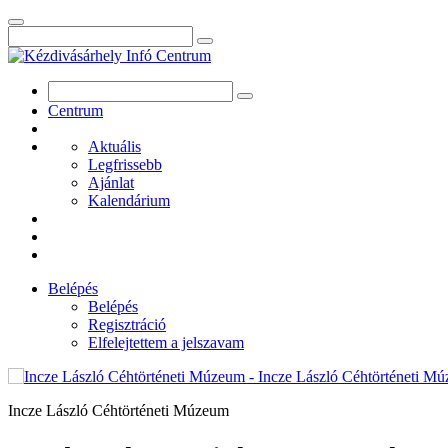
Centrum
Aktuális
Legfrissebb
Ajánlat
Kalendárium
Belépés
Belépés
Regisztráció
Elfelejtettem a jelszavam
Incze László Céhtörténeti Múzeum