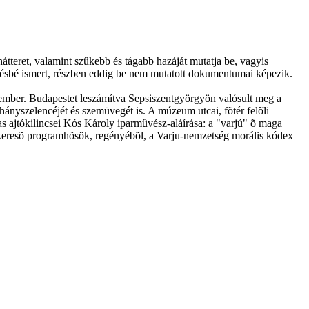
hátteret, valamint szûkebb és tágabb hazáját mutatja be, vagyis
evésbé ismert, részben eddig be nem mutatott dokumentumai képezik.
z ember. Budapestet leszámítva Sepsiszentgyörgyön valósult meg a
hányszelencéjét és szemüvegét is. A múzeum utcai, fõtér felõli
as ajtókilincsei Kós Károly iparmûvész-aláírása: a "varjú" õ maga
at keresõ programhõsök, regényébõl, a Varju-nemzetség morális kódex