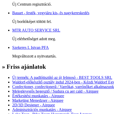
Új Centrum regisztráció.
Bauart - festék, vegyiáru kis- és nagykereskedés
Új borítóképet töltött fel.
MTR AUTO SERVICE SRL
Új elérhetőséget adott meg.
Szekeres I. Istvan PFA
Megváltozott a nyitvatartás.
» Friss ajánlatok
Új termék: A padlótisztító az új felmosó - BEST TOOLS SRL
Waldorf-előkészítő osztály indul 2024-ben - Kézdi Waldorf Egy
Confecționer, confecționeră / Varrókat, varrónőket alkalmazunk
Meleglevegős hegesztő / Sudura cu aer cald - Airquee
Értékesitési munkatárs - Airquee
Marketing Menedzser - Airquee
2D/3D Designer - Airquee
Adminisztrációs munkatárs - Airquee