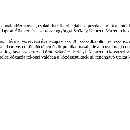
 annak elõzményeit, családi-baráti-kollegiális kapcsolatait mint alkotói 
a budapesti Állatkert és a sepsiszentgyörgyi Székely Nemzeti Múzeum k
ikus, intézményszervezõ és mezõgazdász, 20. századba oltott reneszáns
ala tervezett fõépületében õrzik politikai írásait, de a maga faragta do
aját fogatával szekerezte körbe Sztánáról Erdélyt. A múzeum kovácsoltv
mi-erkölcsi-jógazda rokonai valóban a közösségüknek új, rendhagyó utak