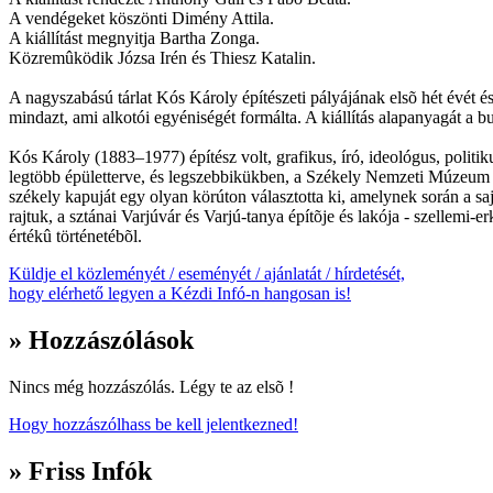
A vendégeket köszönti Dimény Attila.
A kiállítást megnyitja Bartha Zonga.
Közremûködik Józsa Irén és Thiesz Katalin.
A nagyszabású tárlat Kós Károly építészeti pályájának elsõ hét évét és
mindazt, ami alkotói egyéniségét formálta. A kiállítás alapanyagát 
Kós Károly (1883–1977) építész volt, grafikus, író, ideológus, polit
legtöbb épületterve, és legszebbikükben, a Székely Nemzeti Múzeum ált
székely kapuját egy olyan körúton választotta ki, amelynek során a s
rajtuk, a sztánai Varjúvár és Varjú-tanya építõje és lakója - szelle
értékû történetébõl.
Küldje el közleményét / eseményét / ajánlatát / hírdetését,
hogy elérhető legyen a Kézdi Infó-n hangosan is!
» Hozzászólások
Nincs még hozzászólás. Légy te az elsõ !
Hogy hozzászólhass be kell jelentkezned!
» Friss Infók