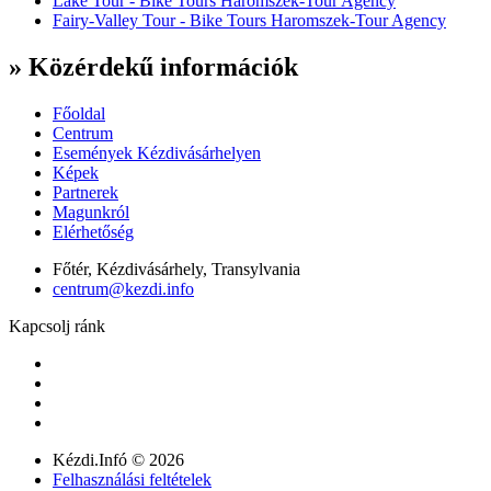
Lake Tour - Bike Tours Haromszek-Tour Agency
Fairy-Valley Tour - Bike Tours Haromszek-Tour Agency
» Közérdekű információk
Főoldal
Centrum
Események Kézdivásárhelyen
Képek
Partnerek
Magunkról
Elérhetőség
Főtér, Kézdivásárhely, Transylvania
centrum@kezdi.info
Kapcsolj ránk
Kézdi.Infó © 2026
Felhasználási feltételek