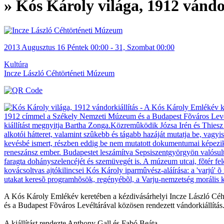
» Kós Károly világa, 1912 vándo
2013
Augusztus
16 Péntek
00:00
-
31, Szombat
00:00
Kultúra
Incze László Céhtörténeti Múzeum
A Kós Károly Emlékév keretében a kézdivásárhelyi Incze László Cé
és a Budapest Fõváros Levéltárával közösen rendezett vándorkiállítás
A kiállítást rendezte Anthony Gall és Fabó Beáta.