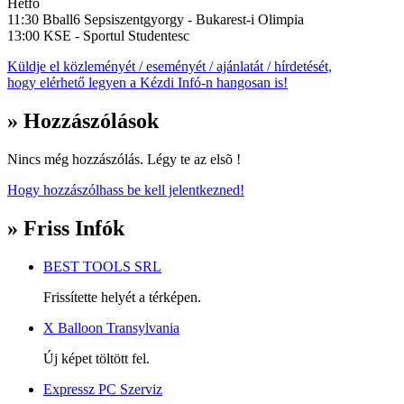
Hetfo
11:30 Bball6 Sepsiszentgyorgy - Bukarest-i Olimpia
13:00 KSE - Sportul Studentesc
Küldje el közleményét / eseményét / ajánlatát / hírdetését,
hogy elérhető legyen a Kézdi Infó-n hangosan is!
» Hozzászólások
Nincs még hozzászólás. Légy te az elsõ !
Hogy hozzászólhass be kell jelentkezned!
» Friss Infók
BEST TOOLS SRL
Frissítette helyét a térképen.
X Balloon Transylvania
Új képet töltött fel.
Expressz PC Szerviz