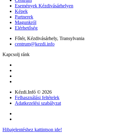
Centrum
Események Kézdivásárhelyen
Képek
Partnerek
Magunkról
Elérhetőség
Főtér, Kézdivásárhely, Transylvania
centrum@kezdi.info
Kapcsolj ránk
Kézdi.Infó © 2026
Felhasználási feltételek
Adatkezelési szabályzat
Hibajelentéshez kattintson ide!