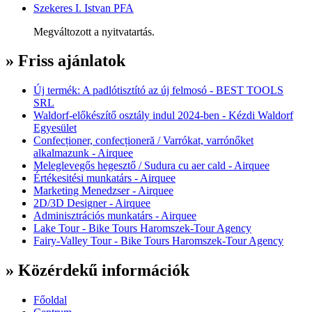
Szekeres I. Istvan PFA
Megváltozott a nyitvatartás.
» Friss ajánlatok
Új termék: A padlótisztító az új felmosó - BEST TOOLS
SRL
Waldorf-előkészítő osztály indul 2024-ben - Kézdi Waldorf
Egyesület
Confecționer, confecționeră / Varrókat, varrónőket
alkalmazunk - Airquee
Meleglevegős hegesztő / Sudura cu aer cald - Airquee
Értékesitési munkatárs - Airquee
Marketing Menedzser - Airquee
2D/3D Designer - Airquee
Adminisztrációs munkatárs - Airquee
Lake Tour - Bike Tours Haromszek-Tour Agency
Fairy-Valley Tour - Bike Tours Haromszek-Tour Agency
» Közérdekű információk
Főoldal