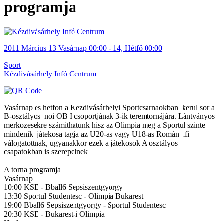
programja
2011
Március
13 Vasárnap
00:00
-
14, Hétfő
00:00
Sport
Kézdivásárhely Infó Centrum
Vasárnap es hetfon a Kezdivásárhelyi Sportcsarnaokban kerul sor a
B-osztályos noi OB I csoportjának 3-ik teremtornájára. Lántványos
merkozesekre számithatunk hisz az Olimpia meg a Sportul szinte
mindenik játekosa tagja az U20-as vagy U18-as Román ifi
válogatottnak, ugyanakkor ezek a játekosok A osztályos
csapatokban is szerepelnek
A torna programja
Vasárnap
10:00 KSE - Bball6 Sepsiszentgyorgy
13:30 Sportul Studentesc - Olimpia Bukarest
19:00 Bball6 Sepsiszentgyorgy - Sportul Studentesc
20:30 KSE - Bukarest-i Olimpia