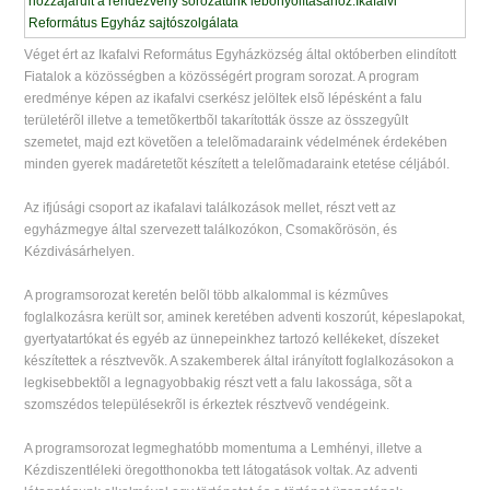
Véget ért az Ikafalvi Református Egyházközség által októberben elindított
Fiatalok a közösségben a közösségért program sorozat. A program
eredménye képen az ikafalvi cserkész jelöltek elsõ lépésként a falu
területérõl illetve a temetõkertbõl takarították össze az összegyûlt
szemetet, majd ezt követõen a telelõmadaraink védelmének érdekében
minden gyerek madáretetõt készített a telelõmadaraink etetése céljából.
Az ifjúsági csoport az ikafalavi találkozások mellet, részt vett az
egyházmegye által szervezett találkozókon, Csomakõrösön, és
Kézdivásárhelyen.
A programsorozat keretén belõl több alkalommal is kézmûves
foglalkozásra került sor, aminek keretében adventi koszorút, képeslapokat,
gyertyatartókat és egyéb az ünnepeinkhez tartozó kellékeket, díszeket
készítettek a résztvevõk. A szakemberek által irányított foglalkozásokon a
legkisebbektõl a legnagyobbakig részt vett a falu lakossága, sõt a
szomszédos településekrõl is érkeztek résztvevõ vendégeink.
A programsorozat legmeghatóbb momentuma a Lemhényi, illetve a
Kézdiszentléleki öregotthonokba tett látogatások voltak. Az adventi