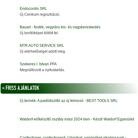
Endocordis SRL
Új Centrum regisztráció.
Bauart - festék, vegyiáru kis- és nagykereskedés
Új borítóképet töltött fel.
MTR AUTO SERVICE SRL
Új elérhetőséget adott meg.
Szekeres I. Istvan PFA
Megváltozott a nyitvatartás.
» FRISS AJÁNLATOK
Új termék: A padlótisztító az új felmosó - BEST TOOLS SRL
Waldorf-előkészítő osztály indul 2024-ben - Kézdi Waldorf Egyesület
Confecționer, confecționeră / Varrókat, varrónőket alkalmazunk -