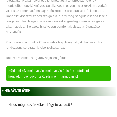
látogatásunk alkalmával egy történetet és a történet üzenetének
megfelelõen egy kézmûves foglalkozáson egyénileg elkészített gyertyát
vittünk az otthon lakóinak ajándék képen. Csapatunkat erõsítette a Raff
Róbert lelkipásztor zenés szolgálata is, ami még hangulatosabbá tette a
látogatásunkat. Nagyon sok szép emlékkel gazdagodtunk e látogatás
alkalmával, amire azóta is szívesen gondolnak vissza a látogatáson
résztvevõk.
Köszönetet mondunk a Communitas Alapítványnak, aki hozzájárult a
rendezvény sorozatunk lebonyolításához.
Ikafalvi Református Egyház sajtószolgálata
Küldje el közleményét / eseményét / ajánlatát / hírdetését,
hogy elérhető legyen a Kézdi Infó-n hangosan is!
» HOZZÁSZÓLÁSOK
Nincs még hozzászólás. Légy te az elsõ !