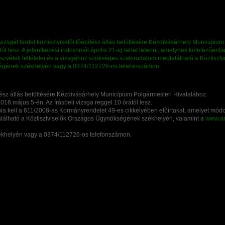
tész állás betöltésére Kézdivásárhely Municípium Polgármesteri Hivatalához.
16.május 5-én. Az írásbeli vizsga reggel 10 órától lesz.
aznia kell a 611/2008-as Kormányrendelet 49-es cikkelyében elõírtakat, amelyet mód
található a Köztisztviselõk Országos Ügynökségének székhelyén, valamint a
www.an
zékhelyén vagy a 0374/112726-os telefonszámon.