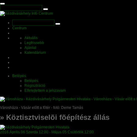
Centrum
Aktuális
Legfrissebb
Ajánlat
Kalendárium
Belépés
Belépés
Regisztráció
Elfelejtettem a jelszavam
Városháza - Vásár elõtt a fõtér - fotó: Deme Tamás
» Köztisztviselõi fõépítész állás
2016
Április 06
Szerda
12:00
- Május 05
Csütörtök
12:00