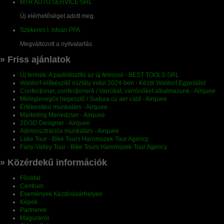
MTR AUTO SERVICE SRL
Új elérhetőséget adott meg.
Szekeres I. Istvan PFA
Megváltozott a nyitvatartás.
» Friss ajánlatok
Új termék: A padlótisztító az új felmosó - BEST TOOLS SRL
Waldorf-előkészítő osztály indul 2024-ben - Kézdi Waldorf Egyesület
Confecționer, confecționeră / Varrókat, varrónőket alkalmazunk - Airquee
Meleglevegős hegesztő / Sudura cu aer cald - Airquee
Értékesitési munkatárs - Airquee
Marketing Menedzser - Airquee
2D/3D Designer - Airquee
Adminisztrációs munkatárs - Airquee
Lake Tour - Bike Tours Haromszek-Tour Agency
Fairy-Valley Tour - Bike Tours Haromszek-Tour Agency
» Közérdekű információk
Főoldal
Centrum
Események Kézdivásárhelyen
Képek
Partnerek
Magunkról