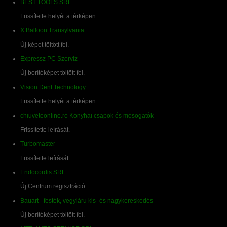
BEST TOOLS SRL
Frissítette helyét a térképen.
X Balloon Transylvania
Új képet töltött fel.
Expressz PC Szerviz
Új borítóképet töltött fel.
Vision Dent Technology
Frissítette helyét a térképen.
chiuveteonline.ro Konyhai csapok és mosogatók
Frissítette leírását.
Turbomaster
Frissítette leírását.
Endocordis SRL
Új Centrum regisztráció.
Bauart - festék, vegyiáru kis- és nagykereskedés
Új borítóképet töltött fel.