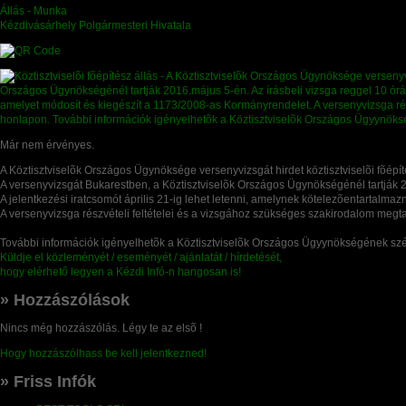
Állás - Munka
Kézdivásárhely Polgármesteri Hivatala
Már nem érvényes.
A Köztisztviselõk Országos Ügynöksége versenyvizsgát hirdet köztisztviselõi fõépí
A versenyvizsgát Bukarestben, a Köztisztviselõk Országos Ügynökségénél tartják 20
A jelentkezési iratcsomót április 21-ig lehet letenni, amelynek kötelezõentartalm
A versenyvizsga részvételi feltételei és a vizsgához szükséges szakirodalom meg
További információk igényelhetõk a Köztisztviselõk Országos Ügyynökségének s
Küldje el közleményét / eseményét / ajánlatát / hírdetését,
hogy elérhető legyen a Kézdi Infó-n hangosan is!
» Hozzászólások
Nincs még hozzászólás. Légy te az elsõ !
Hogy hozzászólhass be kell jelentkezned!
» Friss Infók