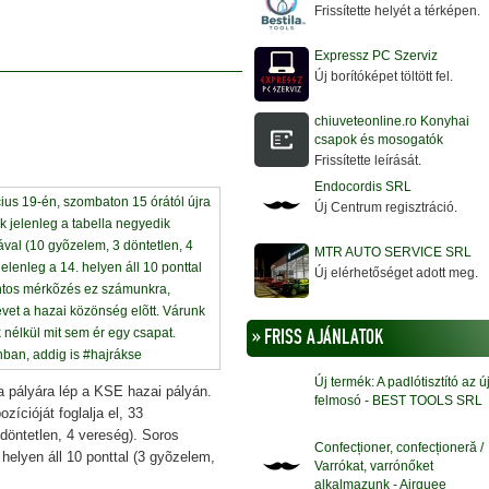
Frissítette helyét a térképen.
Expressz PC Szerviz
Új borítóképet töltött fel.
chiuveteonline.ro Konyhai
csapok és mosogatók
Frissítette leírását.
Endocordis SRL
Új Centrum regisztráció.
MTR AUTO SERVICE SRL
Új elérhetőséget adott meg.
» FRISS AJÁNLATOK
Új termék: A padlótisztító az ú
a pályára lép a KSE hazai pályán.
felmosó - BEST TOOLS SRL
zícióját foglalja el, 33
döntetlen, 4 vereség). Soros
Confecționer, confecționeră /
 helyen áll 10 ponttal (3 gyõzelem,
Varrókat, varrónőket
alkalmazunk - Airquee