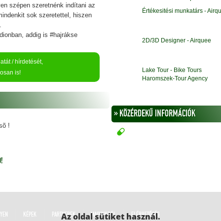
n szépen szeretnénk indítani az
Értékesitési munkatárs - Airq
indenkit sok szeretettel, hiszen
.
dionban, addig is #hajrákse
2D/3D Designer - Airquee
tát / hírdetését,
Lake Tour - Bike Tours
osan is!
Haromszek-Tour Agency
» KÖZÉRDEKŰ INFORMÁCIÓK
sõ !
!
LYEN
KÉPEK
PARTNEREK
Az oldal sütiket használ.
MAGUNKRÓL
ELÉRHETŐSÉG