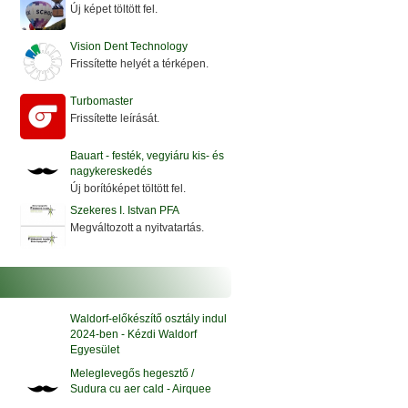
Új képet töltött fel.
Vision Dent Technology
Frissítette helyét a térképen.
Turbomaster
Frissítette leírását.
Bauart - festék, vegyiáru kis- és
nagykereskedés
Új borítóképet töltött fel.
Szekeres I. Istvan PFA
Megváltozott a nyitvatartás.
j
Waldorf-előkészítő osztály indul
2024-ben - Kézdi Waldorf
Egyesület
Meleglevegős hegesztő /
Sudura cu aer cald - Airquee