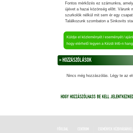
Fontos mérkõzés ez számunkra, amelye
újévet a hazai közönség elõtt. Várunk m
szurkolók nélkül mit sem ér egy csapat
Találkozunk szombaton a Sinkovits sta
Küldje el közleményét / eseményét / ajánla
hogy elérhető legyen a Kézdi Infó-n hang
» HOZZÁSZÓLÁSOK
Nincs még hozzászólás. Légy te az el
HOGY HOZZÁSZÓLHASS BE KELL JELENTKEZNED
FŐOLDAL
CENTRUM
ESEMÉNYEK KÉZDIVÁSÁRHE