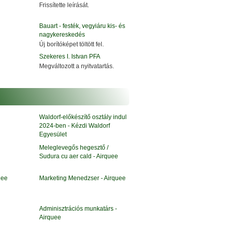
Frissítette leírását.
Bauart - festék, vegyiáru kis- és
nagykereskedés
Új borítóképet töltött fel.
Szekeres I. Istvan PFA
Megváltozott a nyitvatartás.
j
Waldorf-előkészítő osztály indul
2024-ben - Kézdi Waldorf
Egyesület
Meleglevegős hegesztő /
Sudura cu aer cald - Airquee
uee
Marketing Menedzser - Airquee
Adminisztrációs munkatárs -
Airquee