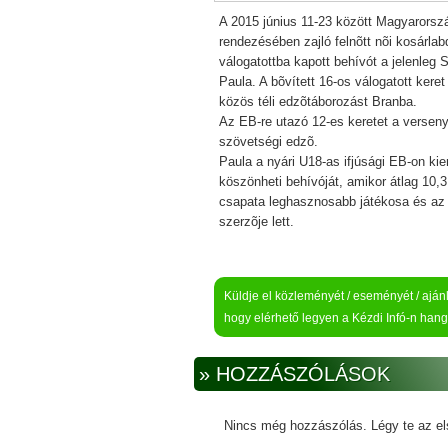
A 2015 június 11-23 között Magyarors
rendezésében zajló felnõtt nõi kosárla
válogatottba kapott behívót a jelenleg
Paula. A bõvített 16-os válogatott kere
közös téli edzõtáborozást Branba.
Az EB-re utazó 12-es keretet a verseny 
szövetségi edzõ.
Paula a nyári U18-as ifjúsági EB-on ki
köszönheti behívóját, amikor átlag 10,3
csapata leghasznosabb játékosa és az 
szerzõje lett.
Küldje el közleményét / eseményét / ajánla
hogy elérhető legyen a Kézdi Infó-n hang
» HOZZÁSZÓLÁSOK
Nincs még hozzászólás. Légy te az el