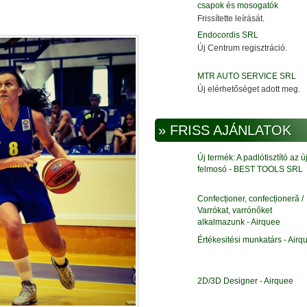
csapok és mosogatók
Frissítette leírását.
Endocordis SRL
Új Centrum regisztráció.
MTR AUTO SERVICE SRL
Új elérhetőséget adott meg.
» FRISS AJÁNLATOK
Új termék: A padlótisztító az ú
felmosó - BEST TOOLS SRL
Confecționer, confecționeră /
Varrókat, varrónőket
alkalmazunk - Airquee
Értékesitési munkatárs - Airq
2D/3D Designer - Airquee