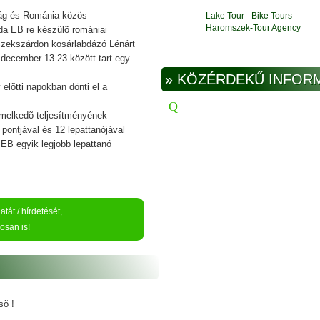
zág és Románia közös
Lake Tour - Bike Tours
Haromszek-Tour Agency
bda EB re készülõ romániai
 Szekszárdon kosárlabdázó Lénárt
t december 13-23 között tart egy
» KÖZÉRDEKŰ INFOR
elõtti napokban dönti el a
emelkedõ teljesítményének
 pontjával és 12 lepattanójával
EB egyik legjobb lepattanó
tát / hírdetését,
osan is!
sõ !