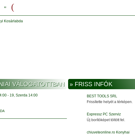
ÁNIAI VÁLOGATOTTBAN
» FRISS INFÓK
4:00
-
19, Szerda
14:00
BEST TOOLS SRL
Frissítette helyét a térképen.
BDA
Expressz PC Szerviz
Új borítóképet töltött fel.
chiuveteonline.ro Konyhai