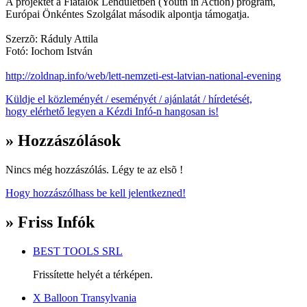
A projektet a Fiatalok Lendületben (Youth in Action) program,
Európai Önkéntes Szolgálat második alpontja támogatja.
Szerzõ: Ráduly Attila
Fotó: Iochom István
http://zoldnap.info/web/lett-nemzeti-est-latvian-national-evening
Küldje el közleményét / eseményét / ajánlatát / hírdetését,
hogy elérhető legyen a Kézdi Infó-n hangosan is!
» Hozzászólások
Nincs még hozzászólás. Légy te az elsõ !
Hogy hozzászólhass be kell jelentkezned!
» Friss Infók
BEST TOOLS SRL
Frissítette helyét a térképen.
X Balloon Transylvania