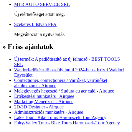
MTR AUTO SERVICE SRL
Új elérhetőséget adott meg.
Szekeres I. Istvan PFA
Megváltozott a nyitvatartás.
» Friss ajánlatok
Új termék: A padlótisztító az új felmosó - BEST TOOLS
SRL
Waldorf-előkészítő osztály indul 2024-ben - Kézdi Waldorf
Egyesület
Confecționer, confecționeră / Varrókat, varrónőket
alkalmazunk - Airquee
Meleglevegős hegesztő / Sudura cu aer cald - Airquee
Értékesitési munkatárs - Airquee
Marketing Menedzser - Airquee
2D/3D Designer - Airquee
Adminisztrációs munkatárs - Airquee
Lake Tour - Bike Tours Haromszek-Tour Agency
Fairy-Valley Tour - Bike Tours Haromszek-Tour Agency