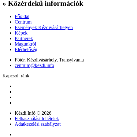
» Közérdekű információk
Főoldal
Centrum
Események Kézdivásárhelyen
Képek
Partnerek
Magunkról
Elérhetőség
Főtér, Kézdivásárhely, Transylvania
centrum@kezdi.info
Kapcsolj ránk
Kézdi.Infó © 2026
Felhasználási feltételek
Adatkezelési szabályzat