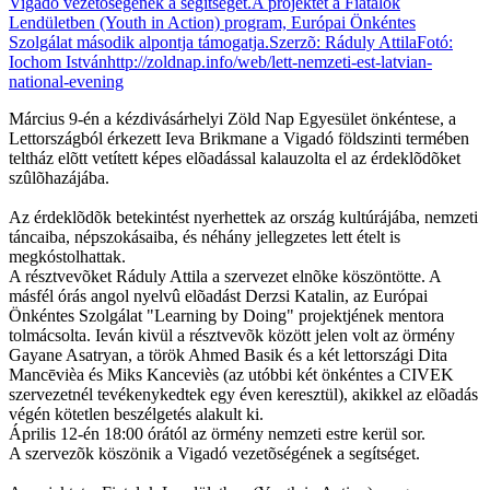
Március 9-én a kézdivásárhelyi Zöld Nap Egyesület önkéntese, a
Lettországból érkezett Ieva Brikmane a Vigadó földszinti termében
teltház elõtt vetített képes elõadással kalauzolta el az érdeklõdõket
szûlõhazájába.
Az érdeklõdõk betekintést nyerhettek az ország kultúrájába, nemzeti
táncaiba, népszokásaiba, és néhány jellegzetes lett ételt is
megkóstolhattak.
A résztvevõket Ráduly Attila a szervezet elnõke köszöntötte. A
másfél órás angol nyelvû elõadást Derzsi Katalin, az Európai
Önkéntes Szolgálat "Learning by Doing" projektjének mentora
tolmácsolta. Ieván kivül a résztvevõk között jelen volt az örmény
Gayane Asatryan, a török Ahmed Basik és a két lettországi Dita
Mancēvièa és Miks Kanceviès (az utóbbi két önkéntes a CIVEK
szervezetnél tevékenykedtek egy éven keresztül), akikkel az elõadás
végén kötetlen beszélgetés alakult ki.
Április 12-én 18:00 órától az örmény nemzeti estre kerül sor.
A szervezõk köszönik a Vigadó vezetõségének a segítséget.