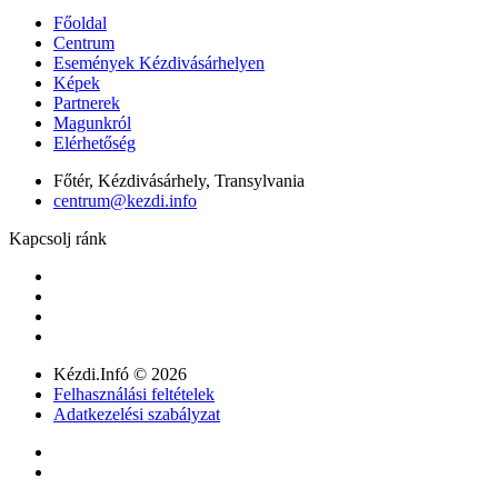
Főoldal
Centrum
Események Kézdivásárhelyen
Képek
Partnerek
Magunkról
Elérhetőség
Főtér, Kézdivásárhely, Transylvania
centrum@kezdi.info
Kapcsolj ránk
Kézdi.Infó © 2026
Felhasználási feltételek
Adatkezelési szabályzat