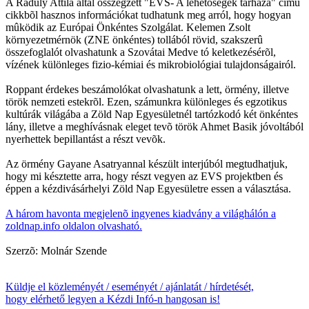
A Ráduly Attila által összegzett "EVS- A lehetõségek tárháza" címû
cikkbõl hasznos információkat tudhatunk meg arról, hogy hogyan
mûködik az Európai Önkéntes Szolgálat. Kelemen Zsolt
környezetmérnök (ZNE önkéntes) tollából rövid, szakszerû
összefoglalót olvashatunk a Szovátai Medve tó keletkezésérõl,
vízének különleges fizio-kémiai és mikrobiológiai tulajdonságairól.
Roppant érdekes beszámolókat olvashatunk a lett, örmény, illetve
török nemzeti estekrõl. Ezen, számunkra különleges és egzotikus
kultúrák világába a Zöld Nap Egyesületnél tartózkodó két önkéntes
lány, illetve a meghívásnak eleget tevõ török Ahmet Basik jóvoltából
nyerhettek bepillantást a részt vevõk.
Az örmény Gayane Asatryannal készült interjúból megtudhatjuk,
hogy mi késztette arra, hogy részt vegyen az EVS projektben és
éppen a kézdivásárhelyi Zöld Nap Egyesületre essen a választása.
A három havonta megjelenõ ingyenes kiadvány a világhálón a
zoldnap.info oldalon olvasható.
Szerzõ: Molnár Szende
Küldje el közleményét / eseményét / ajánlatát / hírdetését,
hogy elérhető legyen a Kézdi Infó-n hangosan is!