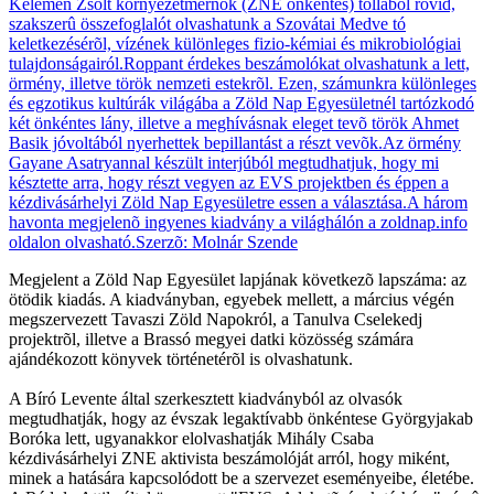
Megjelent a Zöld Nap Egyesület lapjának következõ lapszáma: az
ötödik kiadás. A kiadványban, egyebek mellett, a március végén
megszervezett Tavaszi Zöld Napokról, a Tanulva Cselekedj
projektrõl, illetve a Brassó megyei datki közösség számára
ajándékozott könyvek történetérõl is olvashatunk.
A Bíró Levente által szerkesztett kiadványból az olvasók
megtudhatják, hogy az évszak legaktívabb önkéntese Györgyjakab
Boróka lett, ugyanakkor elolvashatják Mihály Csaba
kézdivásárhelyi ZNE aktivista beszámolóját arról, hogy miként,
minek a hatására kapcsolódott be a szervezet eseményeibe, életébe.