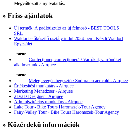
Megváltozott a nyitvatartás.
» Friss ajánlatok
Új termék: A padlótisztító az új felmosó - BEST TOOLS
SRL
Waldorf-előkészítő osztály indul 2024-ben - Kézdi Waldorf
Egyesület
Confecționer, confecționeră / Varrókat, varrónőket
alkalmazunk - Airquee
Meleglevegős hegesztő / Sudura cu aer cald - Airquee
Értékesitési munkatárs - Airquee
Marketing Menedzser - Airquee
2D/3D Designer - Airquee
Adminisztrációs munkatárs - Airquee
Lake Tour - Bike Tours Haromszek-Tour Agency
Fairy-Valley Tour - Bike Tours Haromszek-Tour Agency
» Közérdekű információk