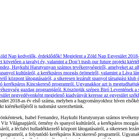
ület 2018-as év első száma, melyben a hagyományokhoz híven elsőkén
kt kiértékelőjéről is tudomást szerezhetünk.
önkéntesek, Isabel Fernandez, Haykuhi Harutyunyan számos tevékenység
a Víz Világnapjáról, örmény és spanyol kultúráról, a kerékpáros mozgás
ról, a lécfalvi hulladékkezelő központ látogatásairól, a sikeresen lezá
reprogramról, a folytatódó kerékpáros Kincskereső programról. Ugyanak