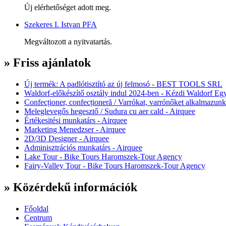
Új elérhetőséget adott meg.
Szekeres I. Istvan PFA
Megváltozott a nyitvatartás.
» Friss ajánlatok
Új termék: A padlótisztító az új felmosó - BEST TOOLS SRL
Waldorf-előkészítő osztály indul 2024-ben - Kézdi Waldorf Egy
Confecționer, confecționeră / Varrókat, varrónőket alkalmazunk
Meleglevegős hegesztő / Sudura cu aer cald - Airquee
Értékesitési munkatárs - Airquee
Marketing Menedzser - Airquee
2D/3D Designer - Airquee
Adminisztrációs munkatárs - Airquee
Lake Tour - Bike Tours Haromszek-Tour Agency
Fairy-Valley Tour - Bike Tours Haromszek-Tour Agency
» Közérdekű információk
Főoldal
Centrum