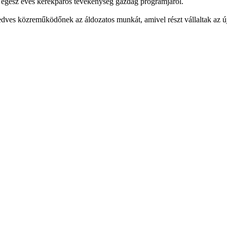
az egész éves kerékpáros tevékenység gazdag programjáról.
dves közreműködőnek az áldozatos munkát, amivel részt vállaltak az ú