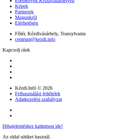
Események Kézdivásárhelyen
Képek
Partnerek
Magunkról
Elérhetőség
Főtér, Kézdivásárhely, Transylvania
centrum@kezdi.info
Kapcsolj ránk
Kézdi.Infó © 2026
Felhasználási feltételek
Adatkezelési szabályzat
Hibajelentéshez kattintson ide!
Az oldal sütiket használ.