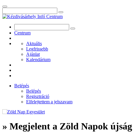
Centrum
Aktuális
Legfrissebb
Ajánlat
Kalendárium
Belépés
Belépés
Regisztráció
Elfelejtettem a jelszavam
» Megjelent a Zöld Napok újsá