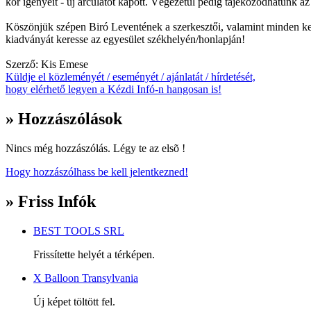
kor igényeit - új arculatot kapott. Végezetül pedig tájékozódhatunk 
Köszönjük szépen Biró Leventének a szerkesztői, valamint minden ke
kiadványát keresse az egyesület székhelyén/honlapján!
Szerző: Kis Emese
Küldje el közleményét / eseményét / ajánlatát / hírdetését,
hogy elérhető legyen a Kézdi Infó-n hangosan is!
» Hozzászólások
Nincs még hozzászólás. Légy te az elsõ !
Hogy hozzászólhass be kell jelentkezned!
» Friss Infók
BEST TOOLS SRL
Frissítette helyét a térképen.
X Balloon Transylvania
Új képet töltött fel.