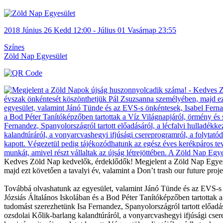
2018
Június 26
Kedd
12:00
- Július 01
Vasárnap
23:55
Színes
Zöld Nap Egyesület
Kedves Zöld Nap kedvelők, érdeklődők! Megjelent a Zöld Nap Egyes
majd ezt követően a tavalyi év, valamint a Don’t trash our future proje
Továbbá olvashatunk az egyesület, valamint Jánó Tünde és az EVS-s 
Józsiás Általános Iskolában és a Bod Péter Tanítóképzőben tartottak 
tudomást szerezhetünk Isa Fernandez, Spanyolországról tartott előadásá
ozsdolai Kőlik-barlang kalandtúráról, a vonyarcvashegyi ifjúsági cse