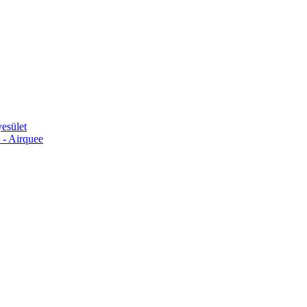
esület
 - Airquee