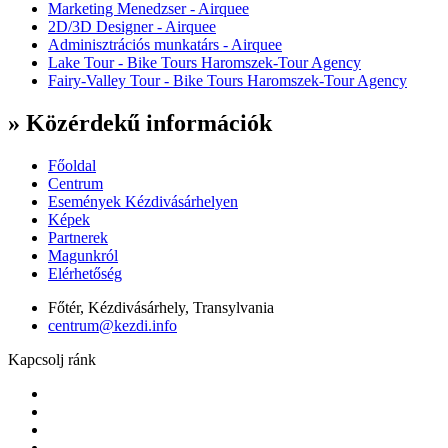
Marketing Menedzser - Airquee
2D/3D Designer - Airquee
Adminisztrációs munkatárs - Airquee
Lake Tour - Bike Tours Haromszek-Tour Agency
Fairy-Valley Tour - Bike Tours Haromszek-Tour Agency
» Közérdekű információk
Főoldal
Centrum
Események Kézdivásárhelyen
Képek
Partnerek
Magunkról
Elérhetőség
Főtér, Kézdivásárhely, Transylvania
centrum@kezdi.info
Kapcsolj ránk