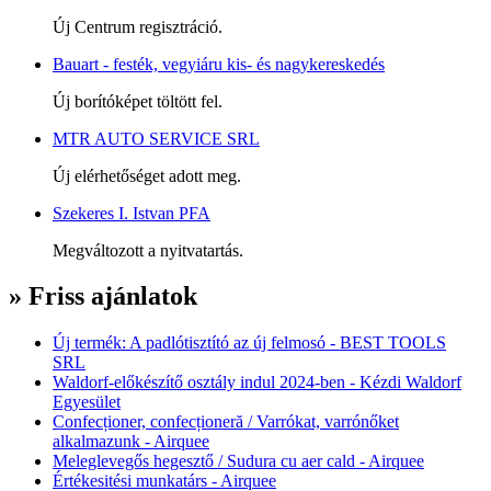
Új Centrum regisztráció.
Bauart - festék, vegyiáru kis- és nagykereskedés
Új borítóképet töltött fel.
MTR AUTO SERVICE SRL
Új elérhetőséget adott meg.
Szekeres I. Istvan PFA
Megváltozott a nyitvatartás.
» Friss ajánlatok
Új termék: A padlótisztító az új felmosó - BEST TOOLS
SRL
Waldorf-előkészítő osztály indul 2024-ben - Kézdi Waldorf
Egyesület
Confecționer, confecționeră / Varrókat, varrónőket
alkalmazunk - Airquee
Meleglevegős hegesztő / Sudura cu aer cald - Airquee
Értékesitési munkatárs - Airquee