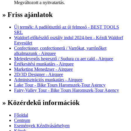
Megváltozott a nyitvatartás.
» Friss ajánlatok
Új termék: A padlótisztító az új felmosó - BEST TOOLS
SRL
Waldorf-előkészítő osztály indul 2024-ben - Kézdi Waldorf
Egyesület
Confecționer, confecționeră / Varrókat, varrónőket
alkalmazunk - Airquee
Meleglevegős hegesztő / Sudura cu aer cald - Airquee
Értékesitési munkatárs - Airquee
Marketing Menedzser - Airquee
2D/3D Designer - Airquee
Adminisztrációs munkatárs - Airquee
Lake Tour - Bike Tours Haromszek-Tour Agency
Fairy-Valley Tour - Bike Tours Haromszek-Tour Agency
» Közérdekű információk
Főoldal
Centrum
Események Kézdivásárhelyen
Képek