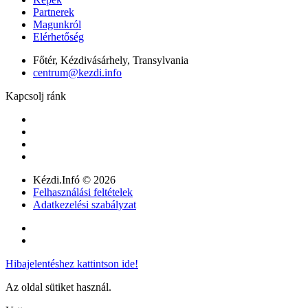
Partnerek
Magunkról
Elérhetőség
Főtér, Kézdivásárhely, Transylvania
centrum@kezdi.info
Kapcsolj ránk
Kézdi.Infó © 2026
Felhasználási feltételek
Adatkezelési szabályzat
Hibajelentéshez kattintson ide!
Az oldal sütiket használ.