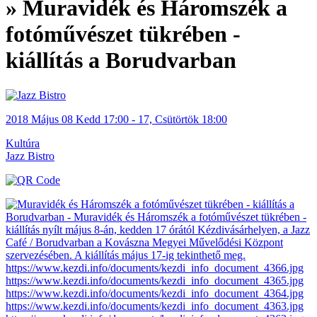
» Muravidék és Háromszék a
fotóművészet tükrében -
kiállítás a Borudvarban
2018
Május
08 Kedd
17:00
-
17, Csütörtök
18:00
Kultúra
Jazz Bistro