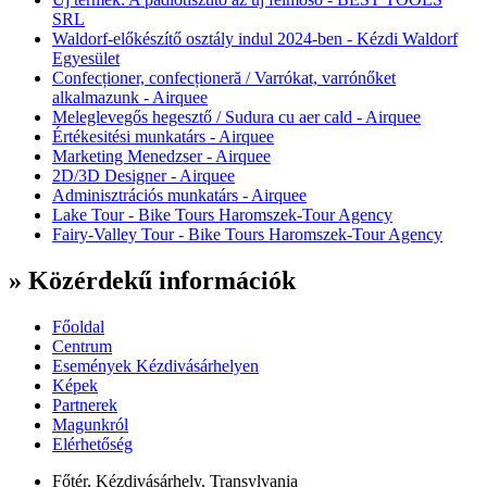
SRL
Waldorf-előkészítő osztály indul 2024-ben - Kézdi Waldorf
Egyesület
Confecționer, confecționeră / Varrókat, varrónőket
alkalmazunk - Airquee
Meleglevegős hegesztő / Sudura cu aer cald - Airquee
Értékesitési munkatárs - Airquee
Marketing Menedzser - Airquee
2D/3D Designer - Airquee
Adminisztrációs munkatárs - Airquee
Lake Tour - Bike Tours Haromszek-Tour Agency
Fairy-Valley Tour - Bike Tours Haromszek-Tour Agency
» Közérdekű információk
Főoldal
Centrum
Események Kézdivásárhelyen
Képek
Partnerek
Magunkról
Elérhetőség
Főtér, Kézdivásárhely, Transylvania