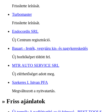
Frissítette leírását.
Turbomaster
Frissítette leírását.
Endocordis SRL
Új Centrum regisztráció.
Bauart - festék, vegyiáru kis- és nagykereskedés
Új borítóképet töltött fel.
MTR AUTO SERVICE SRL
Új elérhetőséget adott meg.
Szekeres I. Istvan PFA
Megváltozott a nyitvatartás.
» Friss ajánlatok
Új termék: A padlótisztító az új felmosó - BEST TOOLS