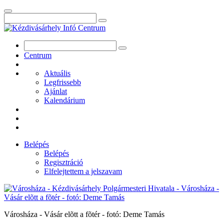
Centrum
Aktuális
Legfrissebb
Ajánlat
Kalendárium
Belépés
Belépés
Regisztráció
Elfelejtettem a jelszavam
Városháza - Vásár elõtt a fõtér - fotó: Deme Tamás