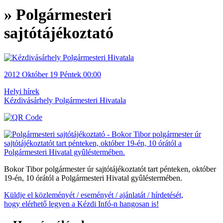
» Polgármesteri
sajtótájékoztató
2012
Október 19
Péntek
00:00
Helyi hírek
Kézdivásárhely Polgármesteri Hivatala
Bokor Tibor polgármester úr sajtótájékoztatót tart pénteken, október
19-én, 10 órától a Polgármesteri Hivatal gyûléstermében.
Küldje el közleményét / eseményét / ajánlatát / hírdetését,
hogy elérhető legyen a Kézdi Infó-n hangosan is!