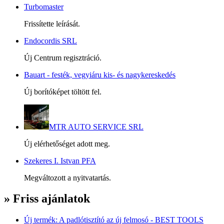
Turbomaster
Frissítette leírását.
Endocordis SRL
Új Centrum regisztráció.
Bauart - festék, vegyiáru kis- és nagykereskedés
Új borítóképet töltött fel.
MTR AUTO SERVICE SRL
Új elérhetőséget adott meg.
Szekeres I. Istvan PFA
Megváltozott a nyitvatartás.
» Friss ajánlatok
Új termék: A padlótisztító az új felmosó - BEST TOOLS