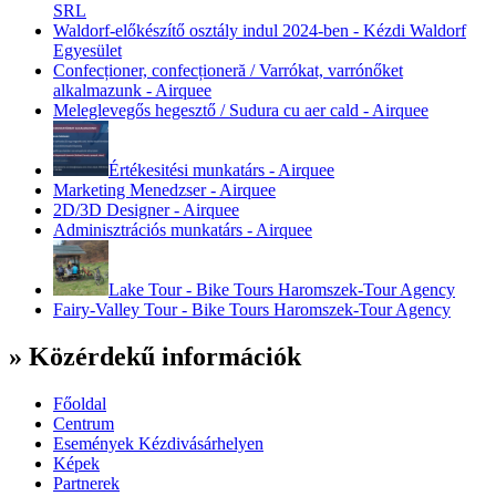
SRL
Waldorf-előkészítő osztály indul 2024-ben - Kézdi Waldorf
Egyesület
Confecționer, confecționeră / Varrókat, varrónőket
alkalmazunk - Airquee
Meleglevegős hegesztő / Sudura cu aer cald - Airquee
Értékesitési munkatárs - Airquee
Marketing Menedzser - Airquee
2D/3D Designer - Airquee
Adminisztrációs munkatárs - Airquee
Lake Tour - Bike Tours Haromszek-Tour Agency
Fairy-Valley Tour - Bike Tours Haromszek-Tour Agency
» Közérdekű információk
Főoldal
Centrum
Események Kézdivásárhelyen
Képek
Partnerek