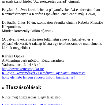
rajzpályázatot hirdet "Az egészséges család" címmel.
Pályázni 3 - éves kortól lehet, a pályaműveket A4-es formátumban
Kézdivásárhelyen a Kertész Optikában lehet leadni május 24-ig.
Díjátadás június 10-én, szombaton Szentkatolnán a Rebeka Missziós
Központban.
Minden korosztályt külön díjazunk.
(A pályaművekre szükséges feltüntetni a nevet, lakhelyet, és a
pályázó életkorát. A rajzlap hátára egy telefonszámot/e-mail címet is
kérünk megjelölni)
Kertész Optika
A Milenium park mögött - Kézdivásárhely
Vadrózsa utca 2, 14 / A / 1
http://www.kerteszoptika.ro/
Küldje el közleményét / eseményét / ajánlatát / hírdetését,
hogy elérhető legyen a Kézdi Infó-n hangosan is!
» Hozzászólások
Nincs még hozzászólás. Légy te az elsõ !