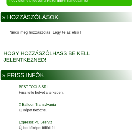
hogy elérhető legyen a Kézdi Infó-n hangosan is!
» HOZZÁSZÓLÁSOK
Nincs még hozzászólás. Légy te az elsõ !
HOGY HOZZÁSZÓLHASS BE KELL
JELENTKEZNED!
» FRISS INFÓK
BEST TOOLS SRL
Frissítette helyét a térképen.
X Balloon Transylvania
Új képet töltött fel.
Expressz PC Szerviz
Új borítóképet töltött fel.