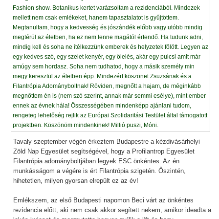
Tavaly szeptember végén érkeztem Budapestre a kézdivásárhelyi
Zöld Nap Egyesület segítségével, hogy a Profilantrop Egyesület
Filantrópia adományboltjában legyek ESC önkéntes. Az én
munkásságom a végére is ért Filantrópia szigetén. Őszintén,
hihetetlen, milyen gyorsan elrepült ez az év!
Emlékszem, az első Budapesti napomon Beci várt az önkéntes
rezidencia előtt, aki nem csak akkor segített nekem, amikor ideadta a