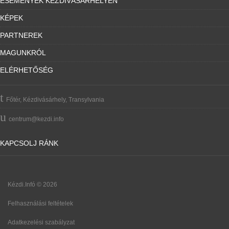
ESEMÉNYEK KÉZDIVÁSÁRHELYEN
KÉPEK
PARTNEREK
MAGUNKRÓL
ELÉRHETŐSÉG
Főtér, Kézdivásárhely, Transylvania
centrum@kezdi.info
KAPCSOLJ RÁNK
Kézdi.Infó © 2026
Felhasználási feltételek
Adatkezelési szabályzat