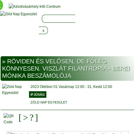
» RÖVIDEN ÉS VELŐSEN, DE FŐLEG
KÖNNYESEN. VISZLÁT FILANTRÓPIA - BEREI
MÓNIKA BESZÁMOLÓJA
2023
Október
01 Vasárnap
12:00
-
31, Kedd
12:00
IFJÚSÁG
ZÖLD NAP EGYESÜLET