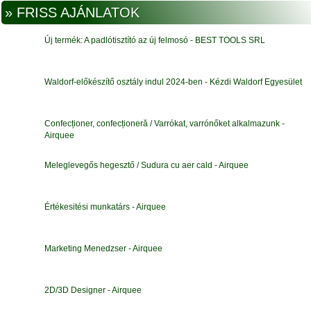
» FRISS AJÁNLATOK
Új termék: A padlótisztító az új felmosó - BEST TOOLS SRL
Waldorf-előkészítő osztály indul 2024-ben - Kézdi Waldorf Egyesület
Confecționer, confecționeră / Varrókat, varrónőket alkalmazunk -
Airquee
Meleglevegős hegesztő / Sudura cu aer cald - Airquee
Értékesitési munkatárs - Airquee
Marketing Menedzser - Airquee
2D/3D Designer - Airquee