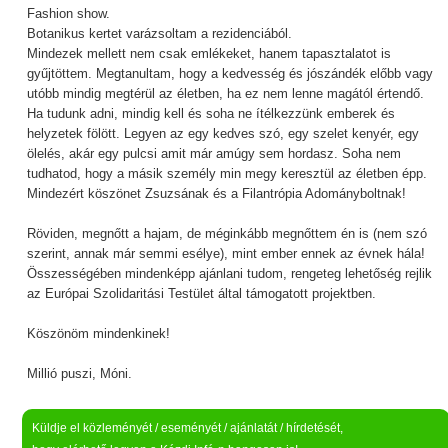
Fashion show.
Botanikus kertet varázsoltam a rezidenciából.
Mindezek mellett nem csak emlékeket, hanem tapasztalatot is
gyűjtöttem. Megtanultam, hogy a kedvesség és jószándék előbb vagy
utóbb mindig megtérül az életben, ha ez nem lenne magától értendő.
Ha tudunk adni, mindig kell és soha ne ítélkezzünk emberek és
helyzetek fölött. Legyen az egy kedves szó, egy szelet kenyér, egy
ölelés, akár egy pulcsi amit már amúgy sem hordasz. Soha nem
tudhatod, hogy a másik személy min megy keresztül az életben épp.
Mindezért köszönet Zsuzsának és a Filantrópia Adományboltnak!
Röviden, megnőtt a hajam, de méginkább megnőttem én is (nem szó
szerint, annak már semmi esélye), mint ember ennek az évnek hála!
Összességében mindenképp ajánlani tudom, rengeteg lehetőség rejlik
az Európai Szolidaritási Testület által támogatott projektben.
Köszönöm mindenkinek!
Millió puszi, Móni.
Küldje el közleményét / eseményét / ajánlatát / hírdetését,