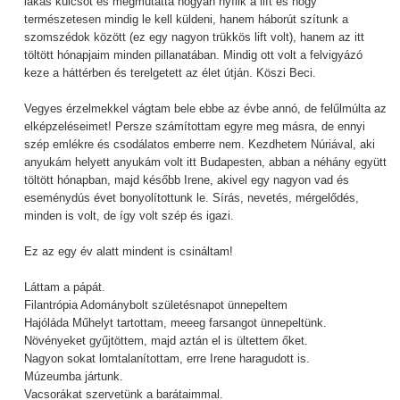
lakás kulcsot és megmutatta hogyan nyílik a lift és hogy
természetesen mindig le kell küldeni, hanem háborút szítunk a
szomszédok között (ez egy nagyon trükkös lift volt), hanem az itt
töltött hónapjaim minden pillanatában. Mindig ott volt a felvigyázó
keze a háttérben és terelgetett az élet útján. Köszi Beci.
Vegyes érzelmekkel vágtam bele ebbe az évbe annó, de felűlmúlta az
elképzeléseimet! Persze számítottam egyre meg másra, de ennyi
szép emlékre és csodálatos emberre nem. Kezdhetem Núriával, aki
anyukám helyett anyukám volt itt Budapesten, abban a néhány együtt
töltött hónapban, majd később Irene, akivel egy nagyon vad és
eseménydús évet bonyolítottunk le. Sírás, nevetés, mérgelődés,
minden is volt, de így volt szép és igazi.
Ez az egy év alatt mindent is csináltam!
Láttam a pápát.
Filantrópia Adománybolt születésnapot ünnepeltem
Hajóláda Műhelyt tartottam, meeeg farsangot ünnepeltünk.
Növényeket gyűjtöttem, majd aztán el is ültettem őket.
Nagyon sokat lomtalanítottam, erre Irene haragudott is.
Múzeumba jártunk.
Vacsorákat szervetünk a barátaimmal.