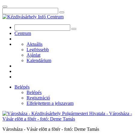
Centrum
Aktuális
Legfrissebb
Ajánlat
Kalendárium
Belépés
Belépés
Regisztráció
Elfelejtettem a jelszavam
Városháza - Vásár elõtt a fõtér - fotó: Deme Tamás