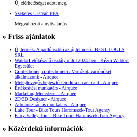
Új elérhetőséget adott meg.
Szekeres I. Istvan PFA
Megváltozott a nyitvatartás.
» Friss ajánlatok
Új termék: A padlótisztító az új felmosó - BEST TOOLS
SRL
Waldorf-előkészítő osztály indul 2024-ben - Kézdi Waldorf
Egyesület
Confecționer, confecționeră / Varrókat, varrónőket
alkalmazunk - Airquee
Meleglevegős hegesztő / Sudura cu aer cald - Airquee
Értékesitési munkatárs - Airquee
Marketing Menedzser - Airquee
2D/3D Designer - Airquee
Adminisztrációs munkatárs - Airquee
Lake Tour - Bike Tours Haromszek-Tour Agency
Fairy-Valley Tour - Bike Tours Haromszek-Tour Agency
» Közérdekű információk