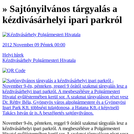
» Sajtónyilvános tárgyalás a
kézdivásárhelyi ipari parkról
2012
November 09
Péntek
00:00
Helyi hírek
Kézdivásárhely Polgármesteri Hivatala
November 9-én, pénteken, reggel 9 órától szakmai tárgyalás lesz a
kézdivásárhelyi ipari parkról. A megbeszélésre a Polgármesteri
Hivatal gyûléstermében kerül sor. A szakmai tárgyaláson részt vesz