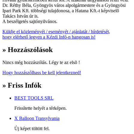
Dr. Réthy Béla, Gyöngyös város alpolgármestere és a Gyöngyösi
Ipari Park Kft. többségi tulajdonosa, a Hatana Kft.-t képviselõ
Takács István úr is.
A beszélgetés sajtónyilvános.
Küldje el közleményét / eseményét / ajánlatát / hírdetését,
hogy elérhető legyen a Kézdi Infó-n hangosan is!
» Hozzászólások
Nincs még hozzászólás. Légy te az elsõ !
Hogy hozzászólhass be kell jelentkezned!
» Friss Infók
BEST TOOLS SRL
Frissítette helyét a térképen.
X Balloon Transylvania
Új képet töltött fel.