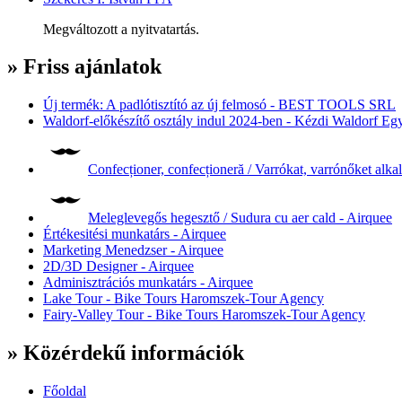
Megváltozott a nyitvatartás.
» Friss ajánlatok
Új termék: A padlótisztító az új felmosó - BEST TOOLS SRL
Waldorf-előkészítő osztály indul 2024-ben - Kézdi Waldorf Egy
Confecționer, confecționeră / Varrókat, varrónőket alk
Meleglevegős hegesztő / Sudura cu aer cald - Airquee
Értékesitési munkatárs - Airquee
Marketing Menedzser - Airquee
2D/3D Designer - Airquee
Adminisztrációs munkatárs - Airquee
Lake Tour - Bike Tours Haromszek-Tour Agency
Fairy-Valley Tour - Bike Tours Haromszek-Tour Agency
» Közérdekű információk
Főoldal