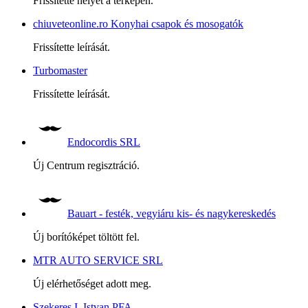
Frissítette helyét a térképen.
chiuveteonline.ro Konyhai csapok és mosogatók
Frissítette leírását.
Turbomaster
Frissítette leírását.
Endocordis SRL
Új Centrum regisztráció.
Bauart - festék, vegyiáru kis- és nagykereskedés
Új borítóképet töltött fel.
MTR AUTO SERVICE SRL
Új elérhetőséget adott meg.
Szekeres I. Istvan PFA