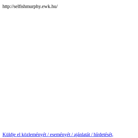
http://selfishmurphy.ewk.hu/
Küldje el közleményét / eseményét / ajánlatát / hírdetését,