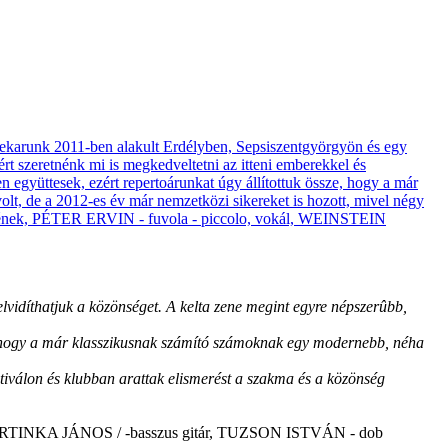
lvidíthatjuk a közönséget. A kelta zene megint egyre népszerûbb,
e, hogy a már klasszikusnak számító számoknak egy modernebb, néha
ztiválon és klubban arattak elismerést a szakma és a közönség
, MARTINKA JÁNOS / -basszus gitár, TUZSON ISTVÁN - dob