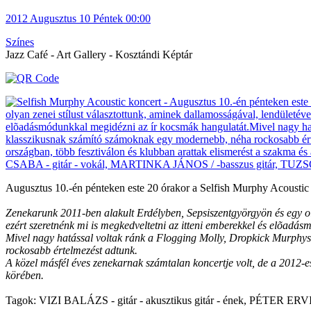
2012
Augusztus 10
Péntek
00:00
Színes
Jazz Café - Art Gallery - Kosztándi Képtár
Augusztus 10.-én pénteken este 20 órakor a Selfish Murphy Acoustic 
Zenekarunk 2011-ben alakult Erdélyben, Sepsiszentgyörgyön és egy oly
ezért szeretnénk mi is megkedveltetni az itteni emberekkel és elõadá
Mivel nagy hatással voltak ránk a Flogging Molly, Dropkick Murphys,
rockosabb értelmezést adtunk.
A közel másfél éves zenekarnak számtalan koncertje volt, de a 2012-es
körében.
Tagok: VIZI BALÁZS - gitár - akusztikus gitár - ének, PÉTER E