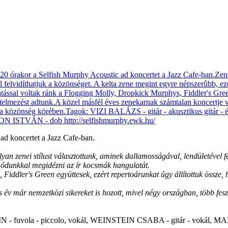
ad koncertet a Jazz Cafe-ban.
an zenei stílust választottunk, aminek dallamosságával, lendületével fe
smódunkkal megidézni az ír kocsmák hangulatát.
 Fiddler's Green együttesek, ezért repertoárunkat úgy állítottuk össz
 év már nemzetközi sikereket is hozott, mivel négy országban, több fes
RVIN - fuvola - piccolo, vokál, WEINSTEIN CSABA - gitár - vokál