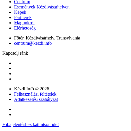
Centrum
Események Kézdivásárhelyen
Képek
Partnerek
Magunkról
Elérhetőség
Főtér, Kézdivásárhely, Transylvania
centrum@kezdi.info
Kapcsolj ránk
Kézdi.Infó © 2026
Felhasználási feltételek
Adatkezelési szabályzat
Hibajelentéshez kattintson ide!