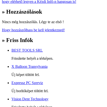
hogy elérhető legyen a Kézdi Infó-n hangosan is!
» Hozzászólások
Nincs még hozzászólás. Légy te az elsõ !
Hogy hozzászólhass be kell jelentkezned!
» Friss Infók
BEST TOOLS SRL
Frissítette helyét a térképen.
X Balloon Transylvania
Új képet töltött fel.
Expressz PC Szerviz
Új borítóképet töltött fel.
Vision Dent Technology