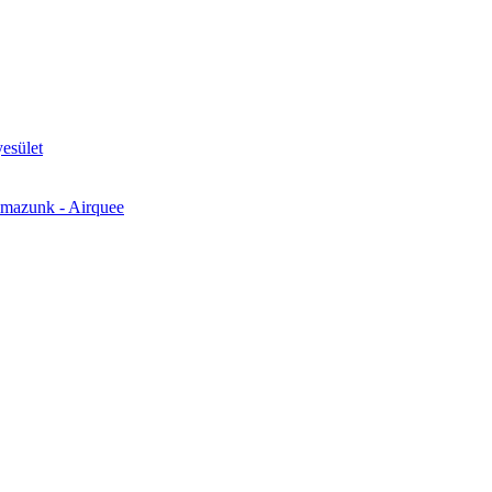
esület
almazunk - Airquee