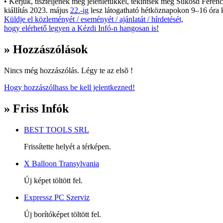
• Kérjük, tiszteljenek meg jelenlétükkel, tekintsék meg Sükösd Feren
kiállítás 2023. május
22.-ig
lesz látogatható hétköznapokon 9–16 óra k
Küldje el közleményét / eseményét / ajánlatát / hírdetését,
hogy elérhető legyen a Kézdi Infó-n hangosan is!
» Hozzászólások
Nincs még hozzászólás. Légy te az elsõ !
Hogy hozzászólhass be kell jelentkezned!
» Friss Infók
BEST TOOLS SRL
Frissítette helyét a térképen.
X Balloon Transylvania
Új képet töltött fel.
Expressz PC Szerviz
Új borítóképet töltött fel.