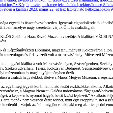
gyedi és összetéveszthetetlen. Igencsak elgondolkodtató képeiből 202
ban, amelyre nagy szeretettel várjuk Önt és családtagjait.
MIKLÓS Zoltán, a Haáz Rezső Múzeum vezetője. A kiállítást VÉCSI N
vész.
e- és Képzőművészeti Líceumot, majd tanulmányait Kolozsváron a Ion
ött muzeológus és tárlatvezető volt a marosvásárhelyi Művészeti Múze
tásokon, egyéni kiállítása volt Marosvásárhelyen, Szászrégenben, Széke
hely, Székelyudvarhely, Telepi, Kolozsvár, Budapest, Sepsiszentgyörgy, A
rdélyi múzeumban és magángyűjteményben őrzik.
gatása a családi hagyatékból, illetve a Maros Megyei Múzeum, a sepsis
 az egyéniség jegyeit korán felmutató festői eszközökkel alkotta. Alkotá
ttörténész, a Magyar Nemzeti Galéria tudományos főigazgató-helyettese
tséget, a képeken is nyomot hagyó, belső izzást leplezett.” Az alkotó 
z arra menők nem vesznek észre többet, mint egy csöppnyi füstöt a kém
lmetlenül – várjuk az órát, míg jön valaki, aki meg akar telepedni enné