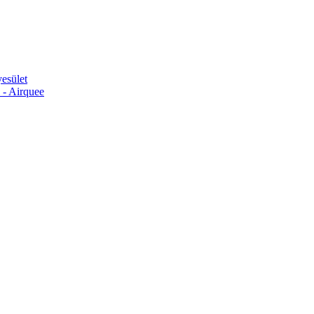
esület
 - Airquee