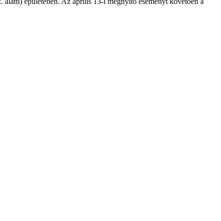
 alatti) épületében. Az április 13-i megnyitó eseményt követően a