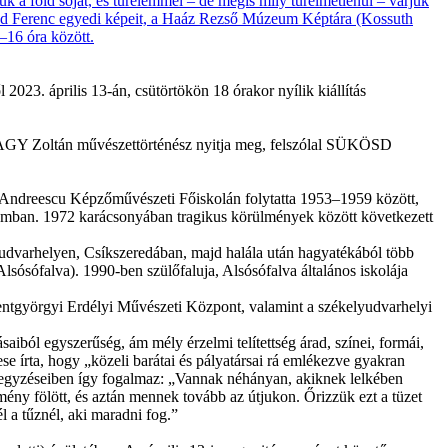
3. április 13-án, csütörtökön 18 órakor nyílik kiállítás
AGY Zoltán művészettörténész nyitja meg, felszólal SÜKÖSD
 Andreescu Képzőművészeti Főiskolán folytatta 1953–1959 között,
umban. 1972 karácsonyában tragikus körülmények között következett
lyudvarhelyen, Csíkszeredában, majd halála után hagyatékából több
lsósófalva). 1990-ben szülőfaluja, Alsósófalva általános iskolája
zentgyörgyi Erdélyi Művészeti Központ, valamint a székelyudvarhelyi
saiból egyszerűség, ám mély érzelmi telítettség árad, színei, formái,
 írta, hogy „közeli barátai és pályatársai rá emlékezve gyakran
feljegyzéseiben így fogalmaz: „Vannak néhányan, akiknek lelkében
ény fölött, és aztán mennek tovább az útjukon. Őrizzük ezt a tüzet
l a tűznél, aki maradni fog.”