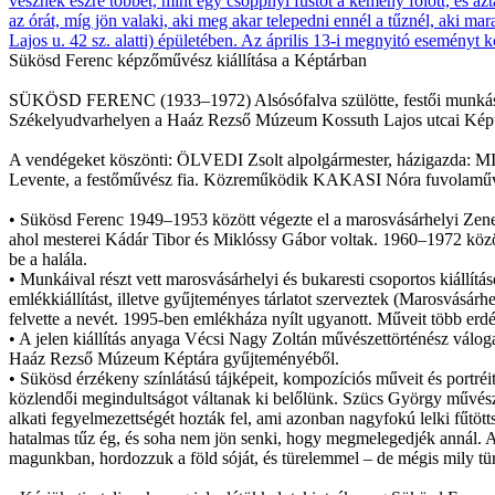
Sükösd Ferenc képzőművész kiállítása a Képtárban
SÜKÖSD FERENC (1933–1972) Alsósófalva szülötte, festői munkássága e
Székelyudvarhelyen a Haáz Rezső Múzeum Kossuth Lajos utcai Képtárá
A vendégeket köszönti: ÖLVEDI Zsolt alpolgármester, házigazda: 
Levente, a festőművész fia. Közreműködik KAKASI Nóra fuvolamű
• Sükösd Ferenc 1949–1953 között végezte el a marosvásárhelyi Zen
ahol mesterei Kádár Tibor és Miklóssy Gábor voltak. 1960–1972 köz
be a halála.
• Munkáival részt vett marosvásárhelyi és bukaresti csoportos kiállí
emlékkiállítást, illetve gyűjteményes tárlatot szerveztek (Marosvásár
felvette a nevét. 1995-ben emlékháza nyílt ugyanott. Műveit több e
• A jelen kiállítás anyaga Vécsi Nagy Zoltán művészettörténész válo
Haáz Rezső Múzeum Képtára gyűjteményéből.
• Sükösd érzékeny színlátású tájképeit, kompozíciós műveit és portréit
közlendői megindultságot váltanak ki belőlünk. Szücs György művésze
alkati fegyelmezettségét hozták fel, ami azonban nagyfokú lelki fűtöt
hatalmas tűz ég, és soha nem jön senki, hogy megmelegedjék annál. A
magunkban, hordozzuk a föld sóját, és türelemmel – de mégis mily türe