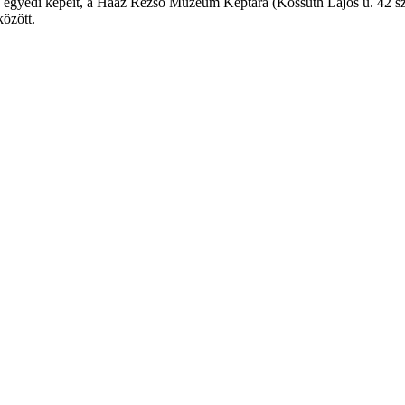
c egyedi képeit, a Haáz Rezső Múzeum Képtára (Kossuth Lajos u. 42 sz.
özött.