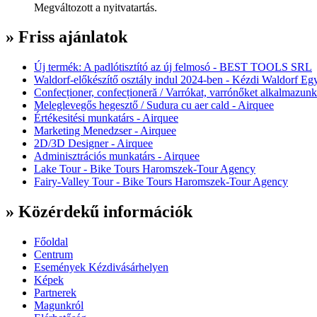
Megváltozott a nyitvatartás.
» Friss ajánlatok
Új termék: A padlótisztító az új felmosó - BEST TOOLS SRL
Waldorf-előkészítő osztály indul 2024-ben - Kézdi Waldorf Egy
Confecționer, confecționeră / Varrókat, varrónőket alkalmazunk
Meleglevegős hegesztő / Sudura cu aer cald - Airquee
Értékesitési munkatárs - Airquee
Marketing Menedzser - Airquee
2D/3D Designer - Airquee
Adminisztrációs munkatárs - Airquee
Lake Tour - Bike Tours Haromszek-Tour Agency
Fairy-Valley Tour - Bike Tours Haromszek-Tour Agency
» Közérdekű információk
Főoldal
Centrum
Események Kézdivásárhelyen
Képek
Partnerek
Magunkról