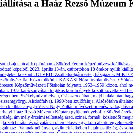
iállítása a Haáz Rezső Múzeum 