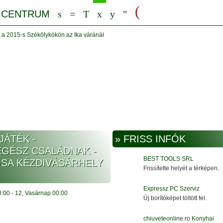
az Ika váránál
JÁTÉK -
» FRISS INFÓK
EGÉSZ CSALÁDNAK -
BEST TOOLS SRL
OSA KÉZDIVÁSÁRHELY
Frissítette helyét a térképen.
Expressz PC Szerviz
0:00
-
12, Vasárnap
00:00
Új borítóképet töltött fel.
chiuveteonline.ro Konyhai