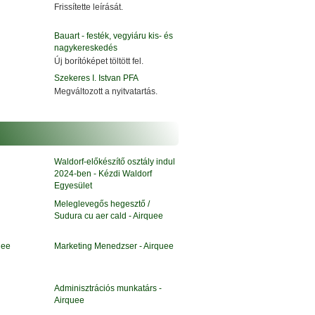
Frissítette leírását.
Bauart - festék, vegyiáru kis- és
nagykereskedés
Új borítóképet töltött fel.
Szekeres I. Istvan PFA
Megváltozott a nyitvatartás.
j
Waldorf-előkészítő osztály indul
2024-ben - Kézdi Waldorf
Egyesület
Meleglevegős hegesztő /
Sudura cu aer cald - Airquee
uee
Marketing Menedzser - Airquee
Adminisztrációs munkatárs -
Airquee