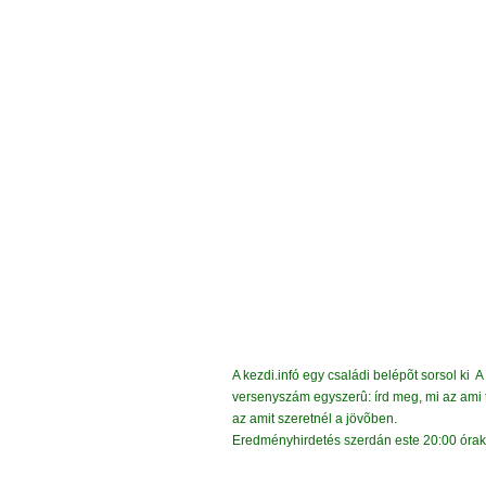
A kezdi.infó egy családi belépõt sorsol ki A
versenyszám egyszerû: írd meg, mi az ami t
az amit szeretnél a jövõben.
Eredményhirdetés szerdán este 20:00 órako