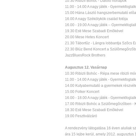
10.30 Ribizli Bohóc - Daloló hónapok
11.00 - 14.00 A nagy játék - Gyermekfogla
15.00 Hána László hangszerbemutató elõ
16.00 A nagy Székölykök család fotója
16.00 - 19.00 A nagy játék – Gyermekfogla
19.30 Esti Mese Szabadi Emõkével
20.00 Mese Hetes Koncert
21.30 Tábortûz - Lángra lobbantja Szõcs 
22.30 Blúz Bend Koncert a Szülõmegõrzõb
JazzBluesRock Brothers
Augusztus 12. Vasárnap
10.30 Ribizli Bohóc - Répa mese ribizli mó
11.00 - 14.00 A nagy játék - Gyermekfogla
14.00 Kutyabemutató a gyermekek részvéte
15.00 Folker Koncert
16.00 - 18.00 A nagy játék - Gyermekfogla
17.00 Ribizli Bohóc a Szülõmegõrzõben - 
18.30 Esti Mese Szabadi Emõkével
19.00 Fesztiválzáró
A rendezvény látogatása 16 éven aluliak szá
ára 15 lejbe kerül, amely 2012. augusztus 