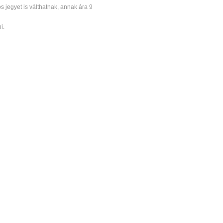
s jegyet is válthatnak, annak ára 9
i.