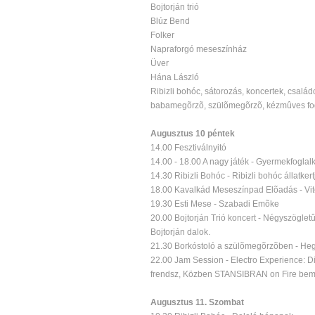
Bojtorján trió
Blúz Bend
Folker
Napraforgó meseszínház
Üver
Hána László
Ribizli bohóc, sátorozás, koncertek, család
babamegõrzõ, szülõmegõrzõ, kézmûves fo
Augusztus 10 péntek
14.00 Fesztiválnyitó
14.00 - 18.00 A nagy játék - Gyermekfogla
14.30 Ribizli Bohóc - Ribizli bohóc állatkert
18.00 Kavalkád Meseszínpad Elõadás - Vit
19.30 Esti Mese - Szabadi Emõke
20.00 Bojtorján Trió koncert - Négyszöglet
Bojtorján dalok.
21.30 Borkóstoló a szülõmegõrzõben - He
22.00 Jam Session - Electro Experience: D
frendsz, Közben STANSIBRAN on Fire bemut
Augusztus 11. Szombat