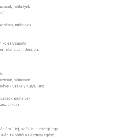
lkozások, mûhelyek
adás
lkozások, mûhelyek
Enikõ és Csapata
en, utána Jam Session:
dra
lkozások, mûhelyek
lével - Székely Kutya Klub
lkozások, mûhelyek
Kész cirkusz
mára 1 lej, az fölött a hétvégi jegy
10-én 14 órától a Fesztivál egész