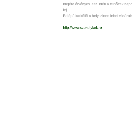
idejére érvényes lesz. Idén a felnõttek napo
lej.
Belépõ karkötõt a helyszínen lehet vásároln
http://www.szekolykok.ro