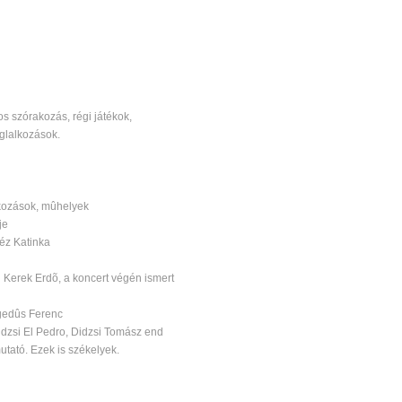
os szórakozás, régi játékok,
glalkozások.
lkozások, mûhelyek
je
éz Katinka
û Kerek Erdõ, a koncert végén ismert
gedûs Ferenc
idzsi El Pedro, Didzsi Tomász end
ató. Ezek is székelyek.