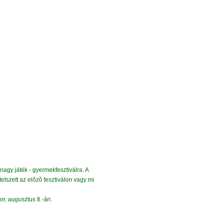
 nagy játék - gyermekfesztiválra. A
etszett az elõzõ fesztiválon vagy mi
r, augusztus 8.-
á
n.