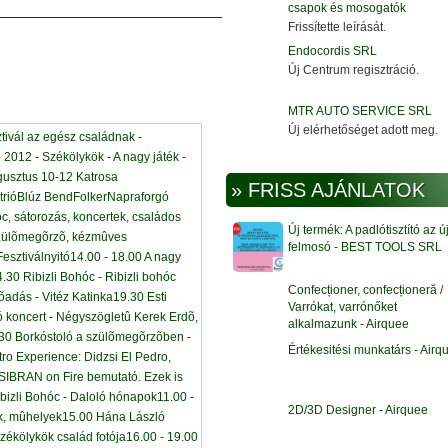
csapok és mosogatók
Frissítette leírását.
Endocordis SRL
Új Centrum regisztráció.
MTR AUTO SERVICE SRL
Új elérhetőséget adott meg.
» FRISS AJÁNLATOK
Új termék: A padlótisztító az ú
felmosó - BEST TOOLS SRL
Confecționer, confecționeră /
Varrókat, varrónőket
alkalmazunk - Airquee
Értékesitési munkatárs - Airq
2D/3D Designer - Airquee