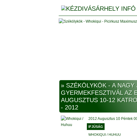
Picirkusz Maximusz a 2015-s Székölykökön 
» SZÉKÖLYKÖK - A NAGY 
GYERMEKFESZTIVÁL AZ 
AUGUSZTUS 10-12 KATR
- 2012
2012
Augusztus
10 Péntek
0
IFJÚSÁG
WHOKIQUI / HUHUU