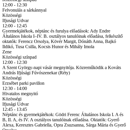
12:00 - 12:30
Felvonulás a sárkánnyal
Közösségi
Ifjusági Udvar
12:00 - 12:45
Gyermekjátékok, néptánc és furulya előadások: Ady Endre
Általános Iskola I–IV. B. osztályos tanulóinak előadása, felkészítő
oktatók: Ferencz Orsolya, Kövér Margit, Dónáth Anna, Bajkó
Ildikó, Tusa Csilla, Kocsis Hunor és Mihály Imola
Zene
Közösségi színpad
12:00 - 12:30
A Szent György-napi vásár megnyitója. Közreműködik a Kováts
András Ifjúsági Fúvószenekar (Réty)
Közösségi
Erzsébet parki pavillon
12:30 - 14:00
Hivatalos megnyitó
Közösségi
Ifjusági Udvar
12:45 - 13:45
Néptánc és gyermekjátékok: Gödri Ferenc Általános Iskola I. A és
B, II. A, és IV. A osztályos tanulóinak előadása. Oktatók: Gyerő
Alexa, Keresztes Gabriella, Opra Zsuzsanna, Sárga Mária és Gyerő