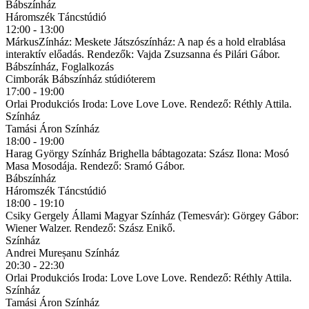
Bábszínház
Háromszék Táncstúdió
12:00 - 13:00
MárkusZínház: Meskete Játszószínház: A nap és a hold elrablása
interaktív előadás. Rendezők: Vajda Zsuzsanna és Pilári Gábor.
Bábszínház, Foglalkozás
Cimborák Bábszínház stúdióterem
17:00 - 19:00
Orlai Produkciós Iroda: Love Love Love. Rendező: Réthly Attila.
Színház
Tamási Áron Színház
18:00 - 19:00
Harag György Színház Brighella bábtagozata: Szász Ilona: Mosó
Masa Mosodája. Rendező: Sramó Gábor.
Bábszínház
Háromszék Táncstúdió
18:00 - 19:10
Csiky Gergely Állami Magyar Színház (Temesvár): Görgey Gábor:
Wiener Walzer. Rendező: Szász Enikő.
Színház
Andrei Mureșanu Színház
20:30 - 22:30
Orlai Produkciós Iroda: Love Love Love. Rendező: Réthly Attila.
Színház
Tamási Áron Színház