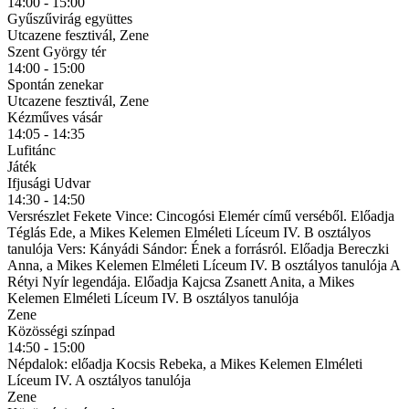
14:00 - 15:00
Gyűszűvirág együttes
Utcazene fesztivál, Zene
Szent György tér
14:00 - 15:00
Spontán zenekar
Utcazene fesztivál, Zene
Kézműves vásár
14:05 - 14:35
Lufitánc
Játék
Ifjusági Udvar
14:30 - 14:50
Versrészlet Fekete Vince: Cincogósi Elemér című verséből. Előadja
Téglás Ede, a Mikes Kelemen Elméleti Líceum IV. B osztályos
tanulója Vers: Kányádi Sándor: Ének a forrásról. Előadja Bereczki
Anna, a Mikes Kelemen Elméleti Líceum IV. B osztályos tanulója A
Rétyi Nyír legendája. Előadja Kajcsa Zsanett Anita, a Mikes
Kelemen Elméleti Líceum IV. B osztályos tanulója
Zene
Közösségi színpad
14:50 - 15:00
Népdalok: előadja Kocsis Rebeka, a Mikes Kelemen Elméleti
Líceum IV. A osztályos tanulója
Zene