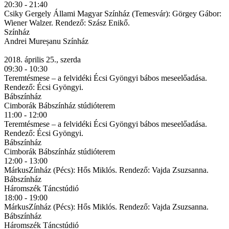
20:30 - 21:40
Csiky Gergely Állami Magyar Színház (Temesvár): Görgey Gábor:
Wiener Walzer. Rendező: Szász Enikő.
Színház
Andrei Mureșanu Színház
2018. április 25., szerda
09:30 - 10:30
Teremtésmese – a felvidéki Écsi Gyöngyi bábos meseelőadása.
Rendező: Écsi Gyöngyi.
Bábszínház
Cimborák Bábszínház stúdióterem
11:00 - 12:00
Teremtésmese – a felvidéki Écsi Gyöngyi bábos meseelőadása.
Rendező: Écsi Gyöngyi.
Bábszínház
Cimborák Bábszínház stúdióterem
12:00 - 13:00
MárkusZínház (Pécs): Hős Miklós. Rendező: Vajda Zsuzsanna.
Bábszínház
Háromszék Táncstúdió
18:00 - 19:00
MárkusZínház (Pécs): Hős Miklós. Rendező: Vajda Zsuzsanna.
Bábszínház
Háromszék Táncstúdió