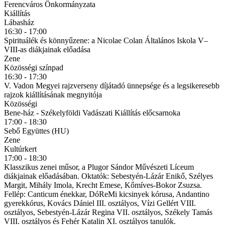
Ferencváros Önkormányzata
Kiállítás
Lábasház
16:30 - 17:00
Spirituálék és könnyűzene: a Nicolae Colan Általános Iskola V–
VIII-as diákjainak előadása
Zene
Közösségi színpad
16:30 - 17:30
V. Vadon Megyei rajzverseny díjátadó ünnepsége és a legsikeresebb
rajzok kiállításának megnyitója
Közösségi
Bene-ház - Székelyföldi Vadászati Kiállítás előcsarnoka
17:00 - 18:30
Sebő Együttes (HU)
Zene
Kultúrkert
17:00 - 18:30
Klasszikus zenei műsor, a Plugor Sándor Művészeti Líceum
diákjainak előadásában. Oktatók: Sebestyén-Lázár Enikő, Szélyes
Margit, Mihály Imola, Krecht Emese, Kőmíves-Bokor Zsuzsa.
Fellép: Canticum énekkar, DóReMi kicsinyek kórusa, Andantino
gyerekkórus, Kovács Dániel III. osztályos, Vízi Gellért VIII.
osztályos, Sebestyén-Lázár Regina VII. osztályos, Székely Tamás
VIII. osztályos és Fehér Katalin XI. osztályos tanulók.