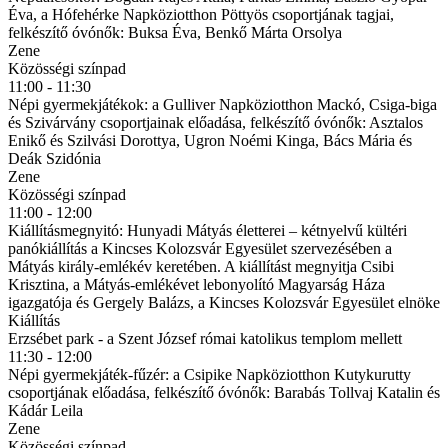
Éva, a Hófehérke Napköziotthon Pöttyös csoportjának tagjai,
felkészítő óvónők: Buksa Éva, Benkő Márta Orsolya
Zene
Közösségi színpad
11:00 - 11:30
Népi gyermekjátékok: a Gulliver Napköziotthon Mackó, Csiga-biga
és Szivárvány csoportjainak előadása, felkészítő óvónők: Asztalos
Enikő és Szilvási Dorottya, Ugron Noémi Kinga, Bács Mária és
Deák Szidónia
Zene
Közösségi színpad
11:00 - 12:00
Kiállításmegnyitó: Hunyadi Mátyás életterei – kétnyelvű kültéri
panókiállítás a Kincses Kolozsvár Egyesület szervezésében a
Mátyás király-emlékév keretében. A kiállítást megnyitja Csibi
Krisztina, a Mátyás-emlékévet lebonyolító Magyarság Háza
igazgatója és Gergely Balázs, a Kincses Kolozsvár Egyesület elnöke
Kiállítás
Erzsébet park - a Szent József római katolikus templom mellett
11:30 - 12:00
Népi gyermekjáték-fűzér: a Csipike Napköziotthon Kutykurutty
csoportjának előadása, felkészítő óvónők: Barabás Tollvaj Katalin és
Kádár Leila
Zene
Közösségi színpad