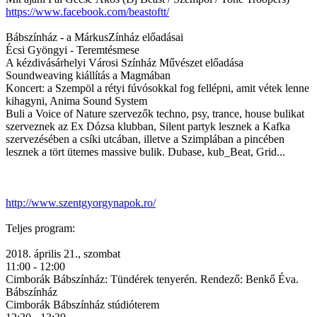
https://www.facebook.com/beastoftt/
Bábszínház - a MárkusZínház előadásai
Écsi Gyöngyi - Teremtésmese
A kézdivásárhelyi Városi Színház Művészet előadása
Soundweaving kiállítás a Magmában
Koncert: a Szempöl a rétyi fúvósokkal fog fellépni, amit vétek lenne
kihagyni, Anima Sound System
Buli a Voice of Nature szervezők techno, psy, trance, house bulikat
szerveznek az Ex Dózsa klubban, Silent partyk lesznek a Kafka
szervezésében a csíki utcában, illetve a Szimplában a pincében
lesznek a tört ütemes massive bulik. Dubase, kub_Beat, Grid...
http://www.szentgyorgynapok.ro/
Teljes program:
2018. április 21., szombat
11:00 - 12:00
Cimborák Bábszínház: Tündérek tenyerén. Rendező: Benkő Éva.
Bábszínház
Cimborák Bábszínház stúdióterem