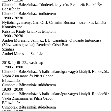
12:30 - 13:30
Cimborák Bábszínház: Tündérek tenyerén. Rendező: Benkő Éva.
Bábszínház
Cimborák Bábszínház stúdióterem
19:00 - 20:30
Nyitóhangverseny: Carl Orff: Carmina Burana – szcenikus kantáta
Komolyzene
Krisztus Király katolikus templom
19:00 - 20:30
Andrei Mureșanu Színház: I. L. Caragiale: O noapte furtunoasă
(Zűrzavaros éjszaka). Rendező: Cristi Ban.
Színház
Andrei Mureșanu Színház
2018. április 22., vasárnap
17:00 - 18:00
Cimborák Bábszínház: A halhatatlanságra vágyó királyfi. Rendezők:
Vajda Zsuzsanna és Pilári Gábor.
Bábszínház
Cimborák Bábszínház stúdióterem
19:00 - 20:00
Cimborák Bábszínház: A halhatatlanságra vágyó királyfi. Rendezők:
Vajda Zsuzsanna és Pilári Gábor.
Bábszínház
Cimborák Bábszínház stúdióterem