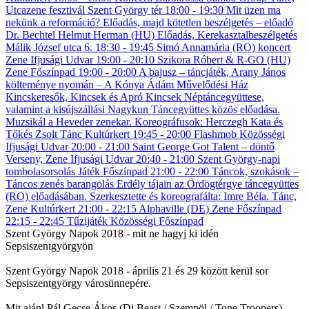
Szent György Napok 2018 - mit ne hagyj ki idén
Sepsiszentgyörgyön
Szent György Napok 2018 - április 21 és 29 között kerül sor
Sepsiszentgyörgy városünnepére.
Mit ajánl Pál Gecse Ákos (Dj Beast / Szempöl / Tone Troopers)