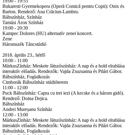
19:00 - 19:55
Bukaresti Gyermekopera (Operă Comică pentru Copii): Onix és
Barton. Rendező: Ana Crăciun-Lambru.
Bábszínház, Színház
Tamási Áron Színház
19:00 - 20:30
Kampec Dolores (HU) alternatív zenei koncert.
Zene
Háromszék Táncstúdió
2018. április 23., hétfő
10:00 - 11:00
MárkusZínház: Meskete Játszószínház: A nap és a hold elrablása
interaktív előadás. Rendezők: Vajda Zsuzsanna és Pilári Gábor.
Bábszínház, Foglalkozás
Cimborák Bábszínház stúdióterem
11:00 - 12:00
Puck Bábszínház: Capra cu trei iezi (A kecske és a három gidó).
Rendező: Doina Dejica.
Bábszínház
Andrei Mureșanu Színház
12:00 - 13:00
MárkusZínház: Meskete Játszószínház: A nap és a hold elrablása
interaktív előadás. Rendezők: Vajda Zsuzsanna és Pilári Gábor.
Bábszínház, Foglalkozás