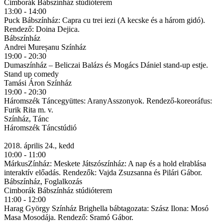
Cimborák Bábszínház stúdióterem
13:00 - 14:00
Puck Bábszínház: Capra cu trei iezi (A kecske és a három gidó).
Rendező: Doina Dejica.
Bábszínház
Andrei Mureșanu Színház
19:00 - 20:30
Dumaszínház – Beliczai Balázs és Mogács Dániel stand-up estje.
Stand up comedy
Tamási Áron Színház
19:00 - 20:30
Háromszék Táncegyüttes: AranyAsszonyok. Rendező-koreoráfus:
Furik Rita m. v.
Színház, Tánc
Háromszék Táncstúdió
2018. április 24., kedd
10:00 - 11:00
MárkusZínház: Meskete Játszószínház: A nap és a hold elrablása
interaktív előadás. Rendezők: Vajda Zsuzsanna és Pilári Gábor.
Bábszínház, Foglalkozás
Cimborák Bábszínház stúdióterem
11:00 - 12:00
Harag György Színház Brighella bábtagozata: Szász Ilona: Mosó
Masa Mosodája. Rendező: Sramó Gábor.