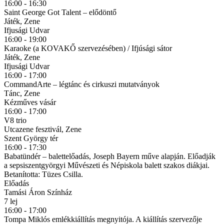
16:00 - 16:30
Saint George Got Talent – elődöntő
Játék, Zene
Ifjusági Udvar
16:00 - 19:00
Karaoke (a KOVAKŐ szervezésében) / Ifjúsági sátor
Játék, Zene
Ifjusági Udvar
16:00 - 17:00
CommandArte – légtánc és cirkuszi mutatványok
Tánc, Zene
Kézműves vásár
16:00 - 17:00
V8 trio
Utcazene fesztivál, Zene
Szent György tér
16:00 - 17:30
Babatündér – balettelőadás, Joseph Bayern műve alapján. Előadják
a sepsiszentgyörgyi Művészeti és Népiskola balett szakos diákjai.
Betanította: Tüzes Csilla.
Előadás
Tamási Áron Színház
7 lej
16:00 - 17:00
Tompa Miklós emlékkiállítás megnyitója. A kiállítás szervezője