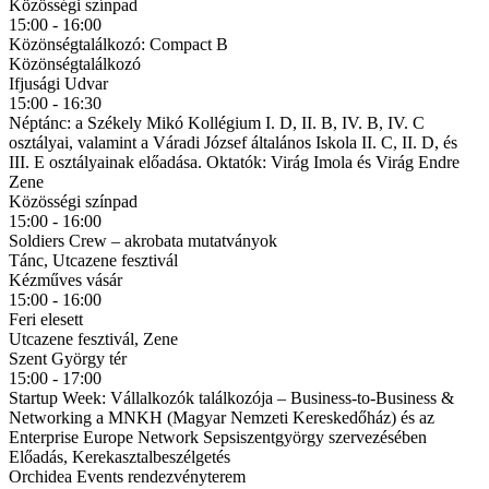
Közösségi színpad
15:00 - 16:00
Közönségtalálkozó: Compact B
Közönségtalálkozó
Ifjusági Udvar
15:00 - 16:30
Néptánc: a Székely Mikó Kollégium I. D, II. B, IV. B, IV. C
osztályai, valamint a Váradi József általános Iskola II. C, II. D, és
III. E osztályainak előadása. Oktatók: Virág Imola és Virág Endre
Zene
Közösségi színpad
15:00 - 16:00
Soldiers Crew – akrobata mutatványok
Tánc, Utcazene fesztivál
Kézműves vásár
15:00 - 16:00
Feri elesett
Utcazene fesztivál, Zene
Szent György tér
15:00 - 17:00
Startup Week: Vállalkozók találkozója – Business-to-Business &
Networking a MNKH (Magyar Nemzeti Kereskedőház) és az
Enterprise Europe Network Sepsiszentgyörgy szervezésében
Előadás, Kerekasztalbeszélgetés
Orchidea Events rendezvényterem