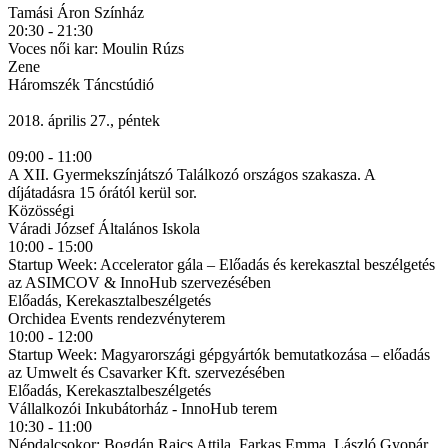
Tamási Áron Színház
20:30 - 21:30
Voces női kar: Moulin Rúzs
Zene
Háromszék Táncstúdió
2018. április 27., péntek
09:00 - 11:00
A XII. Gyermekszínjátszó Találkozó országos szakasza. A
díjátadásra 15 órától kerül sor.
Közösségi
Váradi József Általános Iskola
10:00 - 15:00
Startup Week: Accelerator gála – Előadás és kerekasztal beszélgetés
az ASIMCOV & InnoHub szervezésében
Előadás, Kerekasztalbeszélgetés
Orchidea Events rendezvényterem
10:00 - 12:00
Startup Week: Magyarországi gépgyártók bemutatkozása – előadás
az Umwelt és Csavarker Kft. szervezésében
Előadás, Kerekasztalbeszélgetés
Vállalkozói Inkubátorház - InnoHub terem
10:30 - 11:00
Népdalcsokor: Bogdán Rajcs Attila, Farkas Emma, László Gyopár