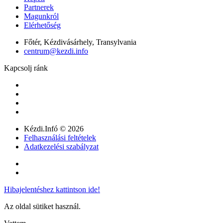
Partnerek
Magunkról
Elérhetőség
Főtér, Kézdivásárhely, Transylvania
centrum@kezdi.info
Kapcsolj ránk
Kézdi.Infó © 2026
Felhasználási feltételek
Adatkezelési szabályzat
Hibajelentéshez kattintson ide!
Az oldal sütiket használ.