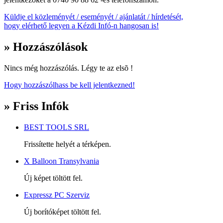
Küldje el közleményét / eseményét / ajánlatát / hírdetését,
hogy elérhető legyen a Kézdi Infó-n hangosan is!
» Hozzászólások
Nincs még hozzászólás. Légy te az elsõ !
Hogy hozzászólhass be kell jelentkezned!
» Friss Infók
BEST TOOLS SRL
Frissítette helyét a térképen.
X Balloon Transylvania
Új képet töltött fel.
Expressz PC Szerviz
Új borítóképet töltött fel.