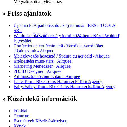
Megváltozott a nyitvatartás.
» Friss ajánlatok
Új termék: A padlótisztító az új felmosó - BEST TOOLS
SRL
Waldorf-előkészítő osztály indul 2024-ben - Kézdi Waldorf
Egyesület
Confecționer, confecționeră / Varrókat, varrónőket
alkalmazunk - Airquee
Meleglevegős hegesztő / Sudura cu aer cald - Airquee
Értékesitési munkatárs - Airquee
Marketing Menedzser - Airquee
2D/3D Designer - Airquee
Adminisztrációs munkatárs - Airquee
Lake Tour - Bike Tours Haromszek-Tour Agency
Fairy-Valley Tour - Bike Tours Haromszek-Tour Agency
» Közérdekű információk
Főoldal
Centrum
Események Kézdivásárhelyen
Képek