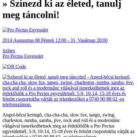
» Színezd ki az életed, tanulj
meg táncolni!
2014
Augusztus
08 Péntek
12:00
-
31, Vasárnap
20:00
Színes
Pro Pectus Egyesulet
Angol-bécsi keringõ, cha-cha-cha, slow fox, tango, swing,
charleston, rumba, samba, jive, rock and roll és a moderntánc
világával ismerkedhetnek meg az érdeklõdõk a Pro Pectus
egyesületnél. 5-9, 10-14, 15-18 éves és felnõtt csoportokba várják az
jelentkezõket a 0740 90 88 62 -es telefonszámon.