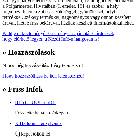
A hagyományos termékvásárra pénteken, 16 óráig lehet jelentkezni
a Polgármesteri Hivatalban (I. emelet, 101-es szoba), a hely
ingyenes. Jelentkezni csak zöldséggel, gyümölccsel, helyi
termékkel, székely termékkel, hagyományos vagy otthon készített
áruval, illetve friss pékáruval, házilag készített finomságokkal lehet.
Küldje el közleményét / eseményét / ajánlatát / hírdetését,
hogy elérhető legyen a Kézdi Infó-n hangosan is!
» Hozzászólások
Nincs még hozzászólás. Légy te az elsõ !
Hogy hozzászólhass be kell jelentkezned!
» Friss Infók
BEST TOOLS SRL
Frissítette helyét a térképen.
X Balloon Transylvania
Új képet töltött fel.