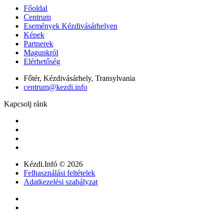
Főoldal
Centrum
Események Kézdivásárhelyen
Képek
Partnerek
Magunkról
Elérhetőség
Főtér, Kézdivásárhely, Transylvania
centrum@kezdi.info
Kapcsolj ránk
Kézdi.Infó © 2026
Felhasználási feltételek
Adatkezelési szabályzat