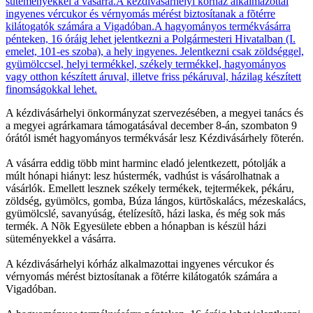
A kézdivásárhelyi önkormányzat szervezésében, a megyei tanács és
a megyei agrárkamara támogatásával december 8-án, szombaton 9
órától ismét hagyományos termékvásár lesz Kézdivásárhely fõterén.
A vásárra eddig több mint harminc eladó jelentkezett, pótolják a
múlt hónapi hiányt: lesz hústermék, vadhúst is vásárolhatnak a
vásárlók. Emellett lesznek székely termékek, tejtermékek, pékáru,
zöldség, gyümölcs, gomba, Búza lángos, kürtõskalács, mézeskalács,
gyümölcslé, savanyúság, ételízesítõ, házi laska, és még sok más
termék. A Nõk Egyesülete ebben a hónapban is készül házi
süteményekkel a vásárra.
A kézdivásárhelyi kórház alkalmazottai ingyenes vércukor és
vérnyomás mérést biztosítanak a fõtérre kilátogatók számára a
Vigadóban.