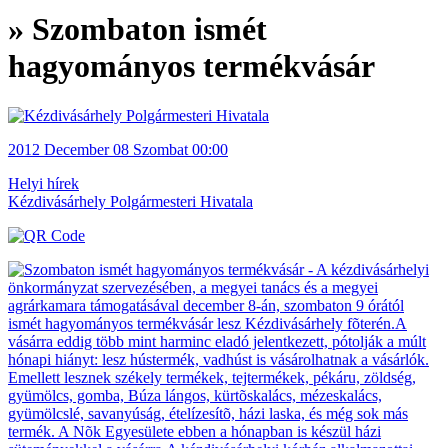
» Szombaton ismét
hagyományos termékvásár
2012
December 08
Szombat
00:00
Helyi hírek
Kézdivásárhely Polgármesteri Hivatala