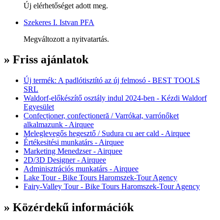
Új elérhetőséget adott meg.
Szekeres I. Istvan PFA
Megváltozott a nyitvatartás.
» Friss ajánlatok
Új termék: A padlótisztító az új felmosó - BEST TOOLS
SRL
Waldorf-előkészítő osztály indul 2024-ben - Kézdi Waldorf
Egyesület
Confecționer, confecționeră / Varrókat, varrónőket
alkalmazunk - Airquee
Meleglevegős hegesztő / Sudura cu aer cald - Airquee
Értékesitési munkatárs - Airquee
Marketing Menedzser - Airquee
2D/3D Designer - Airquee
Adminisztrációs munkatárs - Airquee
Lake Tour - Bike Tours Haromszek-Tour Agency
Fairy-Valley Tour - Bike Tours Haromszek-Tour Agency
» Közérdekű információk