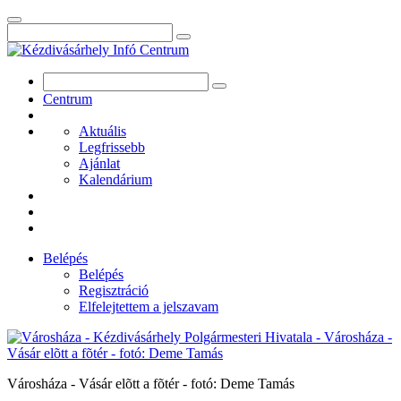
Centrum
Aktuális
Legfrissebb
Ajánlat
Kalendárium
Belépés
Belépés
Regisztráció
Elfelejtettem a jelszavam
Városháza - Vásár elõtt a fõtér - fotó: Deme Tamás