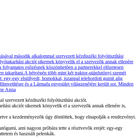
ervezett kézdiszéki folyótisztítási akciót.
rítási akciót sikernek könyvelik el a szervezõk annak ellenére is,
eztetve a kezdeményezõk úgy döntöttek, hogy elnapolják a rendezvényt.
autógumi, ami nagyon próbára tette a résztvevõk erejét: egy-egy
attetem és használt pelenkák.