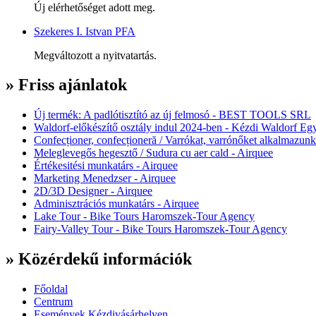
Új elérhetőséget adott meg.
Szekeres I. Istvan PFA
Megváltozott a nyitvatartás.
» Friss ajánlatok
Új termék: A padlótisztító az új felmosó - BEST TOOLS SRL
Waldorf-előkészítő osztály indul 2024-ben - Kézdi Waldorf Egy
Confecționer, confecționeră / Varrókat, varrónőket alkalmazunk
Meleglevegős hegesztő / Sudura cu aer cald - Airquee
Értékesitési munkatárs - Airquee
Marketing Menedzser - Airquee
2D/3D Designer - Airquee
Adminisztrációs munkatárs - Airquee
Lake Tour - Bike Tours Haromszek-Tour Agency
Fairy-Valley Tour - Bike Tours Haromszek-Tour Agency
» Közérdekű információk
Főoldal
Centrum
Események Kézdivásárhelyen