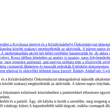
és a Kézdivásárhelyi Önkormányzat támogatásával második alkalommal sz
a közötti szakasz) megtisztították az aktivisták. A három napos folyótaka
kor a folyamatos esõzésnek köszönhetõen a partnerekkel elõzetesen egy
rítani.
erbõl és a partról. Ágy, sõt kályha is került a szemétbe, meg rengeteg 
bõl valahogy kiásni.A legundorítóbb talált tárgyak: zsákba csomagolt áll