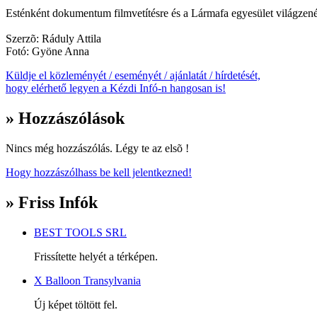
Esténként dokumentum filmvetítésre és a Lármafa egyesület világzenéjér
Szerzõ: Ráduly Attila
Fotó: Gyöne Anna
Küldje el közleményét / eseményét / ajánlatát / hírdetését,
hogy elérhető legyen a Kézdi Infó-n hangosan is!
» Hozzászólások
Nincs még hozzászólás. Légy te az elsõ !
Hogy hozzászólhass be kell jelentkezned!
» Friss Infók
BEST TOOLS SRL
Frissítette helyét a térképen.
X Balloon Transylvania
Új képet töltött fel.