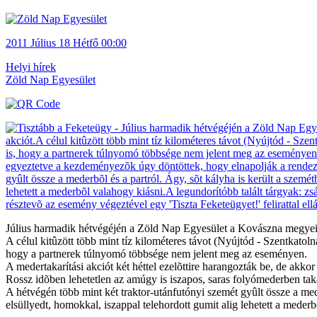
2011
Július 18
Hétfő
00:00
Helyi hírek
Zöld Nap Egyesület
Július harmadik hétvégéjén a Zöld Nap Egyesület a Kovászna megyei 
A célul kitûzött több mint tíz kilométeres távot (Nyújtód - Szentkatoln
hogy a partnerek túlnyomó többsége nem jelent meg az eseményen.
A medertakarítási akciót két héttel ezelõttire harangozták be, de ak
Rossz idõben lehetetlen az amúgy is iszapos, saras folyómederben taka
A hétvégén több mint két traktor-utánfutónyi szemét gyûlt össze a med
elsüllyedt, homokkal, iszappal telehordott gumit alig lehetett a meder