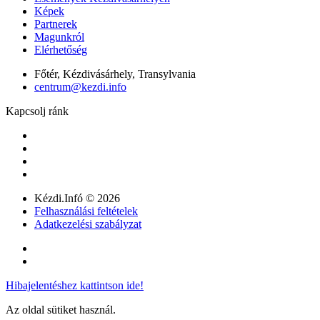
Képek
Partnerek
Magunkról
Elérhetőség
Főtér, Kézdivásárhely, Transylvania
centrum@kezdi.info
Kapcsolj ránk
Kézdi.Infó © 2026
Felhasználási feltételek
Adatkezelési szabályzat
Hibajelentéshez kattintson ide!
Az oldal sütiket használ.