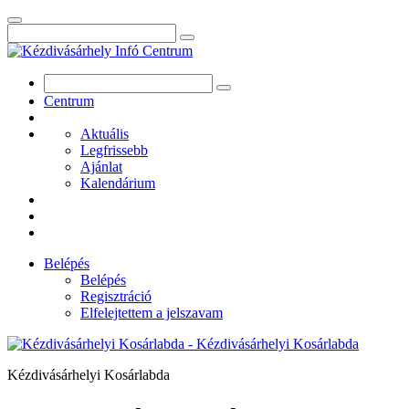
Centrum
Aktuális
Legfrissebb
Ajánlat
Kalendárium
Belépés
Belépés
Regisztráció
Elfelejtettem a jelszavam
Kézdivásárhelyi Kosárlabda