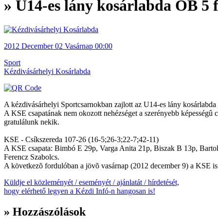
» U14-es lány kosárlabda OB 5 
2012
December 02
Vasárnap
00:00
Sport
Kézdivásárhelyi Kosárlabda
A kézdivásárhelyi Sportcsarnokban zajlott az U14-es lány kosárlabda
A KSE csapatának nem okozott nehézséget a szerényebb képességû csíki
gratulálunk nekik.
KSE - Csíkszereda 107-26 (16-5;26-3;22-7;42-11)
A KSE csapata: Bimbó E 29p, Varga Anita 21p, Biszak B 13p, Bartok
Ferencz Szabolcs.
A következõ fordulóban a jövõ vasárnap (2012 december 9) a KSE ismét
Küldje el közleményét / eseményét / ajánlatát / hírdetését,
hogy elérhető legyen a Kézdi Infó-n hangosan is!
» Hozzászólások