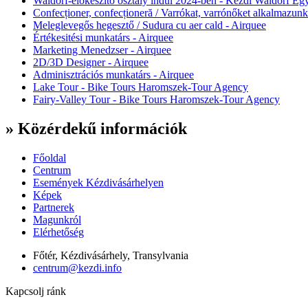
Waldorf-előkészítő osztály indul 2024-ben - Kézdi Waldorf Egy
Confecționer, confecționeră / Varrókat, varrónőket alkalmazunk
Meleglevegős hegesztő / Sudura cu aer cald - Airquee
Értékesitési munkatárs - Airquee
Marketing Menedzser - Airquee
2D/3D Designer - Airquee
Adminisztrációs munkatárs - Airquee
Lake Tour - Bike Tours Haromszek-Tour Agency
Fairy-Valley Tour - Bike Tours Haromszek-Tour Agency
» Közérdekű információk
Főoldal
Centrum
Események Kézdivásárhelyen
Képek
Partnerek
Magunkról
Elérhetőség
Főtér, Kézdivásárhely, Transylvania
centrum@kezdi.info
Kapcsolj ránk