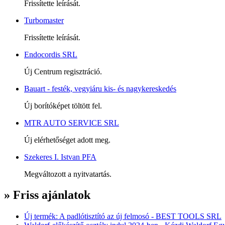
Frissítette leírását.
Turbomaster
Frissítette leírását.
Endocordis SRL
Új Centrum regisztráció.
Bauart - festék, vegyiáru kis- és nagykereskedés
Új borítóképet töltött fel.
MTR AUTO SERVICE SRL
Új elérhetőséget adott meg.
Szekeres I. Istvan PFA
Megváltozott a nyitvatartás.
» Friss ajánlatok
Új termék: A padlótisztító az új felmosó - BEST TOOLS SRL