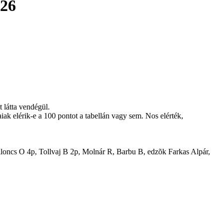
-26
 látta vendégül.
ak elérik-e a 100 pontot a tabellán vagy sem. Nos elérték,
oncs O 4p, Tollvaj B 2p, Molnár R, Barbu B, edzõk Farkas Alpár,