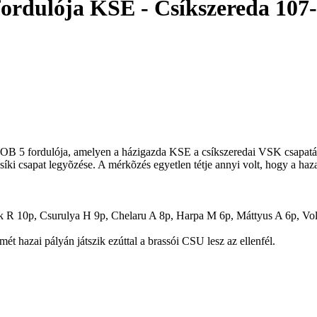
fordulója KSE - Csíkszereda 107
 OB 5 fordulója, amelyen a házigazda KSE a csíkszeredai VSK csapatát
 csapat legyõzése. A mérkõzés egyetlen tétje annyi volt, hogy a hazai
 R 10p, Csurulya H 9p, Chelaru A 8p, Harpa M 6p, Máttyus A 6p, Voll
 hazai pályán játszik ezúttal a brassói CSU lesz az ellenfél.