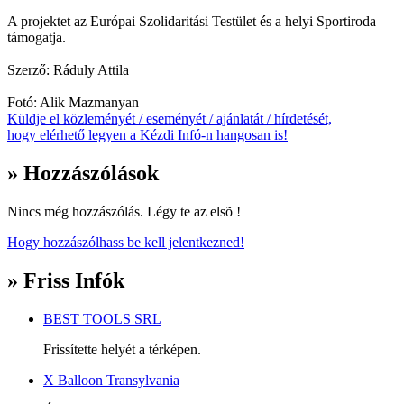
A projektet az Európai Szolidaritási Testület és a helyi Sportiroda
támogatja.
Szerző: Ráduly Attila
Fotó: Alik Mazmanyan
Küldje el közleményét / eseményét / ajánlatát / hírdetését,
hogy elérhető legyen a Kézdi Infó-n hangosan is!
» Hozzászólások
Nincs még hozzászólás. Légy te az elsõ !
Hogy hozzászólhass be kell jelentkezned!
» Friss Infók
BEST TOOLS SRL
Frissítette helyét a térképen.
X Balloon Transylvania