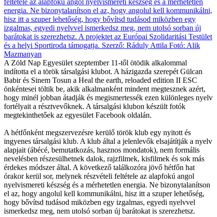
A Zöld Nap Egyesület szeptember 11-től ötödik alkalommal
indította el a török társalgási klubot. A házigazda szerepét Gülcan
Babir és Sinem Tosun a Heal the earth, reloaded edition II ESC
önkéntesei töltik be, akik alkalmanként mindent megtesznek azért,
hogy minél jobban átadják és megismertessék ezen különleges nyelv
fortélyait a résztvevőknek. A társalgási klubon készült fotók
megtekinthetőek az egyesület Facebook oldalán.
A hétfőnként megszervezésre kerülő török klub egy nyitott és
ingyenes társalgási klub. A klub által a jelenlevők elsajátítják a nyelv
alapjait (ábécé, bemutatkozás, hasznos mondatok), nem formális
nevelésben részesülhetnek dalok, rajzfilmek, kisfilmek és sok más
érdekes módszer által. A következő találkozóra jövő hétfőn hat
órakor kerül sor, melynek részvételi feltétele az alapfokú angol
nyelvismereti készség és a mérhetetlen energia. Ne bizonytalanítson
el az, hogy angolul kell kommunikálni, hisz itt a szuper lehetőség,
hogy bővítsd tudásod miközben egy izgalmas, egyedi nyelvvel
ismerkedsz meg, nem utolsó sorban új barátokat is szerezhetsz.