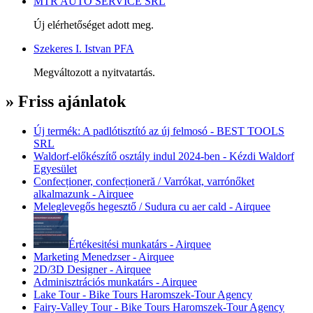
MTR AUTO SERVICE SRL
Új elérhetőséget adott meg.
Szekeres I. Istvan PFA
Megváltozott a nyitvatartás.
» Friss ajánlatok
Új termék: A padlótisztító az új felmosó - BEST TOOLS
SRL
Waldorf-előkészítő osztály indul 2024-ben - Kézdi Waldorf
Egyesület
Confecționer, confecționeră / Varrókat, varrónőket
alkalmazunk - Airquee
Meleglevegős hegesztő / Sudura cu aer cald - Airquee
Értékesitési munkatárs - Airquee
Marketing Menedzser - Airquee
2D/3D Designer - Airquee
Adminisztrációs munkatárs - Airquee
Lake Tour - Bike Tours Haromszek-Tour Agency
Fairy-Valley Tour - Bike Tours Haromszek-Tour Agency