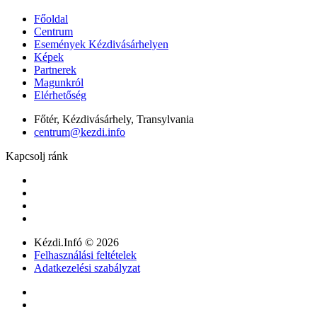
Főoldal
Centrum
Események Kézdivásárhelyen
Képek
Partnerek
Magunkról
Elérhetőség
Főtér, Kézdivásárhely, Transylvania
centrum@kezdi.info
Kapcsolj ránk
Kézdi.Infó © 2026
Felhasználási feltételek
Adatkezelési szabályzat