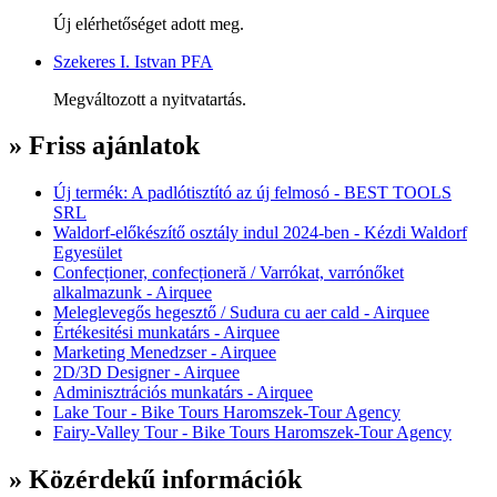
Új elérhetőséget adott meg.
Szekeres I. Istvan PFA
Megváltozott a nyitvatartás.
» Friss ajánlatok
Új termék: A padlótisztító az új felmosó - BEST TOOLS
SRL
Waldorf-előkészítő osztály indul 2024-ben - Kézdi Waldorf
Egyesület
Confecționer, confecționeră / Varrókat, varrónőket
alkalmazunk - Airquee
Meleglevegős hegesztő / Sudura cu aer cald - Airquee
Értékesitési munkatárs - Airquee
Marketing Menedzser - Airquee
2D/3D Designer - Airquee
Adminisztrációs munkatárs - Airquee
Lake Tour - Bike Tours Haromszek-Tour Agency
Fairy-Valley Tour - Bike Tours Haromszek-Tour Agency
» Közérdekű információk