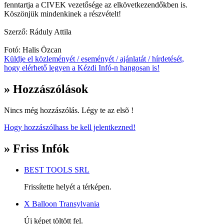
fenntartja a CIVEK vezetősége az elkövetkezendőkben is.
Köszönjük mindenkinek a részvételt!
Szerző: Ráduly Attila
Fotó: Halis Özcan
Küldje el közleményét / eseményét / ajánlatát / hírdetését,
hogy elérhető legyen a Kézdi Infó-n hangosan is!
» Hozzászólások
Nincs még hozzászólás. Légy te az elsõ !
Hogy hozzászólhass be kell jelentkezned!
» Friss Infók
BEST TOOLS SRL
Frissítette helyét a térképen.
X Balloon Transylvania
Új képet töltött fel.